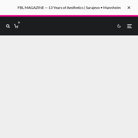
FBL MAGAZINE — 13 Years of Aesthetics | Sarajevo • Mannheim
0