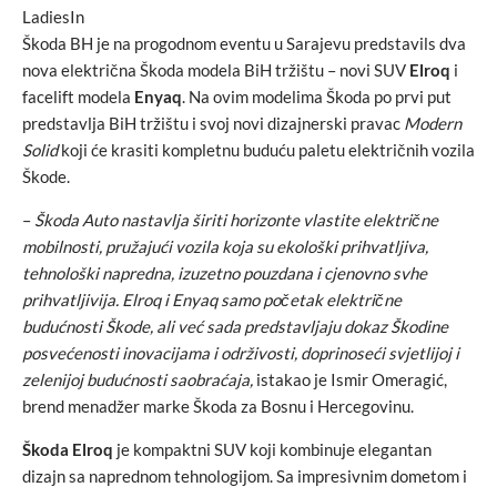
LadiesIn
Škoda BH je na progodnom eventu u Sarajevu predstavils dva
nova električna Škoda modela BiH tržištu – novi SUV
Elroq
i
facelift modela
Enyaq
. Na ovim modelima Škoda po prvi put
predstavlja BiH tržištu i svoj novi dizajnerski pravac
Modern
Solid
koji će krasiti kompletnu buduću paletu električnih vozila
Škode.
–
Škoda Auto nastavlja širiti horizonte vlastite električne
mobilnosti, pružajući vozila koja su ekološki prihvatljiva,
tehnološki napredna, izuzetno pouzdana i cjenovno svhe
prihvatljivija. Elroq i Enyaq samo početak električne
budućnosti Škode, ali već sada predstavljaju dokaz Škodine
posvećenosti inovacijama i održivosti, doprinoseći svjetlijoj i
zelenijoj budućnosti saobraćaja,
istakao je Ismir Omeragić,
brend menadžer marke Škoda za Bosnu i Hercegovinu.
Škoda Elroq
je kompaktni SUV koji kombinuje elegantan
dizajn sa naprednom tehnologijom. Sa impresivnim dometom i