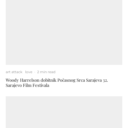
art attack
love
·
2 min read
Woody Harrelson dobitnik Počasnog Srca Sarajeva 32.
Sarajevo Film Festivala