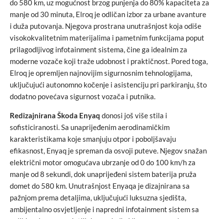
do 580 km, uz mogućnost brzog punjenja do 80% kapaciteta za
manje od 30 minuta, Elroq je odličan izbor za urbane avanture
i duža putovanja. Njegova prostrana unutrašnjost koja odiše
visokokvalitetnim materijalima i pametnim funkcijama poput
prilagodljivog infotainment sistema, čine ga idealnim za
moderne vozače koji traže udobnost i praktičnost. Pored toga,
Elroq je opremljen najnovijim sigurnosnim tehnologijama,
uključujući autonomno kočenje i asistenciju pri parkiranju, što
dodatno povećava sigurnost vozača i putnika.
Redizajnirana Škoda Enyaq
donosi još više stila i
sofisticiranosti. Sa unaprijeđenim aerodinamičkim
karakteristikama koje smanjuju otpor i poboljšavaju
efikasnost, Enyaq je spreman da osvoji puteve. Njegov snažan
električni motor omogućava ubrzanje od 0 do 100 km/h za
manje od 8 sekundi, dok unaprijeđeni sistem baterija pruža
domet do 580 km. Unutrašnjost Enyaqa je dizajnirana sa
pažnjom prema detaljima, uključujući luksuzna sjedišta,
ambijentalno osvjetljenje i napredni infotainment sistem sa