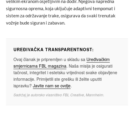
velikim ekranom osjetljivim na dodir. Njegova napredna
sigurnosna oprema, koja uključuje adaptivni tempomat i
sistem za održavanje trake, osigurava da svaki trenutak
vožnje bude siguran i zabavan.
UREĐIVAČKA TRANSPARENTNOST:
Ovaj članak je pripremljen u skladu sa
Uređivačkim
smjernicama FBL magazina
. Naša misija je osigurati
tačnost, integritet i estetsku vrijednost svake objavljene
informacije. Primijetili ste grešku ili želite uputiti
ispravku?
Javite nam se ovdje
.
Sadržaj je autorsko vlasništvo FBL Creative, Mannheim.