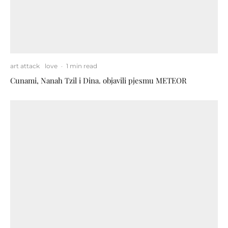
art attack
love
·
1 min read
Cunami, Nanah Tzil i Dina. objavili pjesmu METEOR