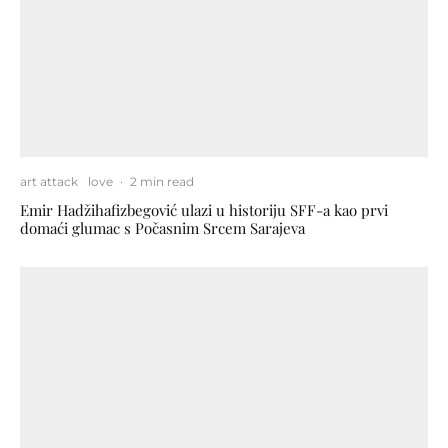
art attack
love
·
2 min read
Emir Hadžihafizbegović ulazi u historiju SFF-a kao prvi
domaći glumac s Počasnim Srcem Sarajeva