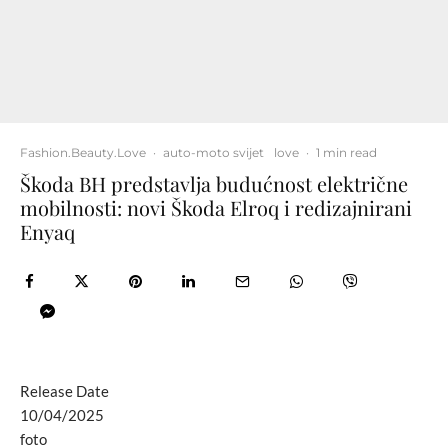
Fashion.Beauty.Love
·
auto-moto svijet
love
·
1 min read
Škoda BH predstavlja budućnost električne
mobilnosti: novi Škoda Elroq i redizajnirani
Enyaq
Release Date
10/04/2025
foto