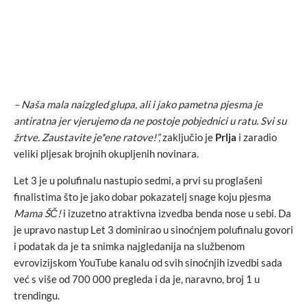
– Naša mala naizgled glupa, ali i jako pametna pjesma je
antiratna jer vjerujemo da ne postoje pobjednici u ratu. Svi su
žrtve. Zaustavite je*ene ratove!”,
zaključio je
Prlja
i zaradio
veliki pljesak brojnih okupljenih novinara.
Let 3 je u polufinalu nastupio sedmi, a prvi su proglašeni
finalistima što je jako dobar pokazatelj snage koju pjesma
Mama ŠČ!
i izuzetno atraktivna izvedba benda nose u sebi. Da
je upravo nastup Let 3 dominirao u sinoćnjem polufinalu govori
i podatak da je ta snimka najgledanija na službenom
evrovizijskom YouTube kanalu od svih sinoćnjih izvedbi sada
već s više od 700 000 pregleda i da je, naravno, broj 1 u
trendingu.