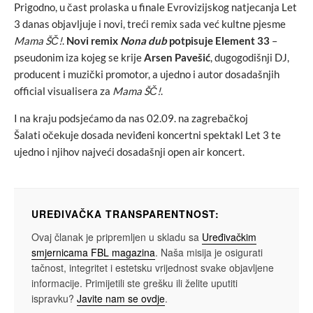
Prigodno, u čast prolaska u finale Evrovizijskog natjecanja Let
3 danas objavljuje i novi, treći remix sada već kultne pjesme
Mama ŠČ!
.
Novi remix
Nona dub
potpisuje Element 33
–
pseudonim iza kojeg se krije
Arsen Pavešić
, dugogodišnji DJ,
producent i muzički promotor, a ujedno i autor dosadašnjih
official visualisera za
Mama ŠČ!
.
I na kraju podsjećamo da nas 02.09. na zagrebačkoj
Šalati očekuje dosada neviđeni koncertni spektakl Let 3 te
ujedno i njihov najveći dosadašnji open air koncert.
UREĐIVAČKA TRANSPARENTNOST:
Ovaj članak je pripremljen u skladu sa
Uređivačkim
smjernicama FBL magazina
. Naša misija je osigurati
tačnost, integritet i estetsku vrijednost svake objavljene
informacije. Primijetili ste grešku ili želite uputiti
ispravku?
Javite nam se ovdje
.