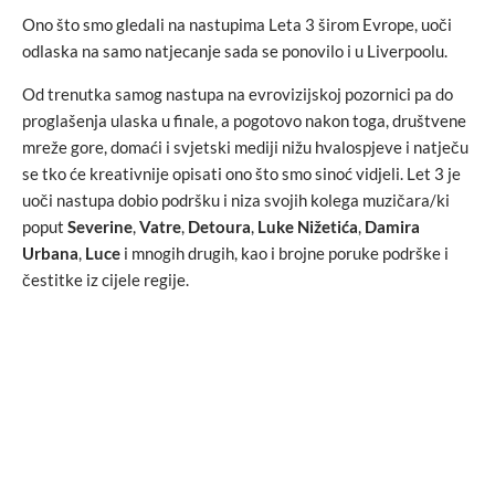
Ono što smo gledali na nastupima Leta 3 širom Evrope, uoči
odlaska na samo natjecanje sada se ponovilo i u Liverpoolu.
Od trenutka samog nastupa na evrovizijskoj pozornici pa do
proglašenja ulaska u finale, a pogotovo nakon toga, društvene
mreže gore, domaći i svjetski mediji nižu hvalospjeve i natječu
se tko će kreativnije opisati ono što smo sinoć vidjeli. Let 3 je
uoči nastupa dobio podršku i niza svojih kolega muzičara/ki
poput
Severine
,
Vatre
,
Detoura
,
Luke Nižetića
,
Damira
Urbana
,
Luce
i mnogih drugih, kao i brojne poruke podrške i
čestitke iz cijele regije.