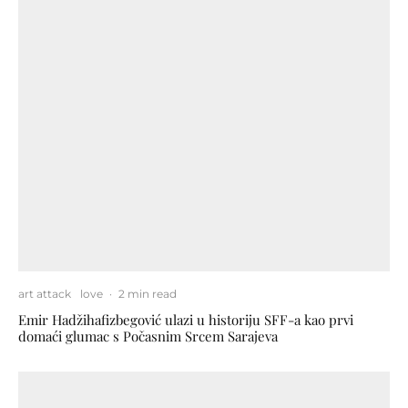
art attack
love
·
2 min read
Emir Hadžihafizbegović ulazi u historiju SFF-a kao prvi
domaći glumac s Počasnim Srcem Sarajeva