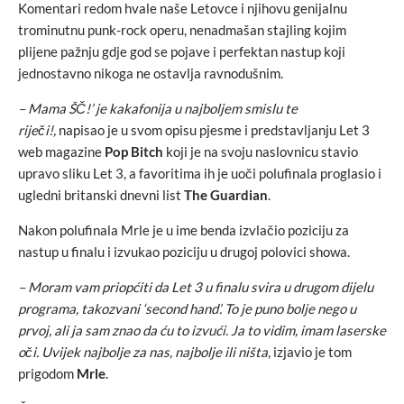
Komentari redom hvale naše Letovce i njihovu genijalnu
trominutnu punk-rock operu, nenadmašan stajling kojim
plijene pažnju gdje god se pojave i perfektan nastup koji
jednostavno nikoga ne ostavlja ravnodušnim.
– Mama ŠČ!’ je kakafonija u najboljem smislu te
riječi!,
napisao je u svom opisu pjesme i predstavljanju Let 3
web magazine
Pop Bitch
koji je na svoju naslovnicu stavio
upravo sliku Let 3, a favoritima ih je uoči polufinala proglasio i
ugledni britanski dnevni list
The Guardian
.
Nakon polufinala Mrle je u ime benda izvlačio poziciju za
nastup u finalu i izvukao poziciju u drugoj polovici showa.
– Moram vam priopćiti da Let 3 u finalu svira u drugom dijelu
programa, takozvani ‘second hand’. To je puno bolje nego u
prvoj, ali ja sam znao da ću to izvući. Ja to vidim, imam laserske
oči. Uvijek najbolje za nas, najbolje ili ništa
, izjavio je tom
prigodom
Mrle
.