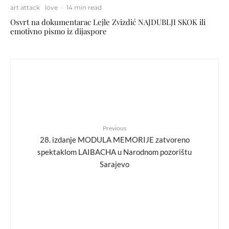
art attack
love
·
14 min read
Osvrt na dokumentarac Lejle Zvizdić NAJDUBLJI SKOK ili
emotivno pismo iz dijaspore
Previous
28. izdanje MODULA MEMORIJE zatvoreno
spektaklom LAIBACHA u Narodnom pozorištu
Sarajevo