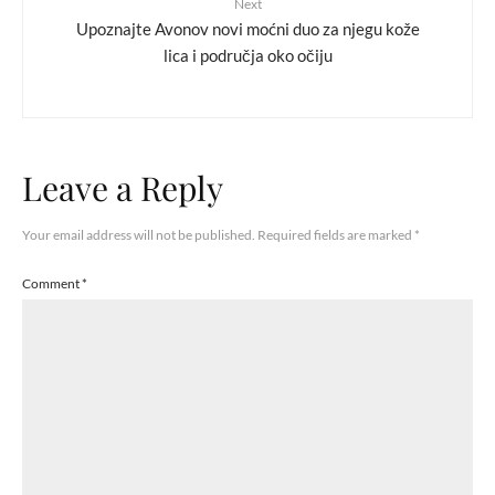
Next
Upoznajte Avonov novi moćni duo za njegu kože
lica i područja oko očiju
Leave a Reply
Your email address will not be published.
Required fields are marked
*
Comment
*