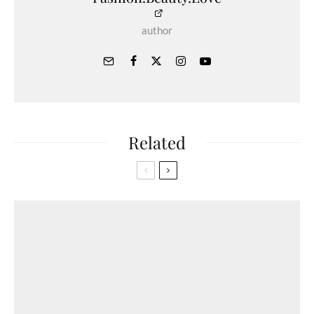
author
Related