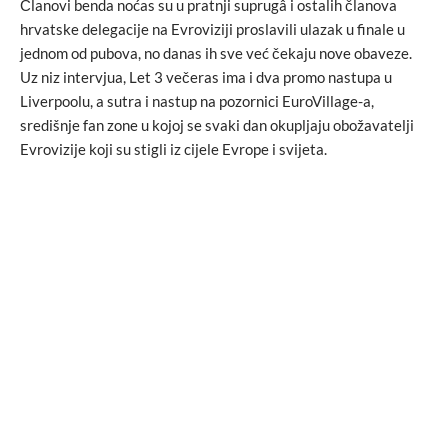
Članovi benda noćas su u pratnji suprugâ i ostalih članova
hrvatske delegacije na Evroviziji proslavili ulazak u finale u
jednom od pubova, no danas ih sve već čekaju nove obaveze.
Uz niz intervjua, Let 3 večeras ima i dva promo nastupa u
Liverpoolu, a sutra i nastup na pozornici EuroVillage-a,
središnje fan zone u kojoj se svaki dan okupljaju obožavatelji
Evrovizije koji su stigli iz cijele Evrope i svijeta.