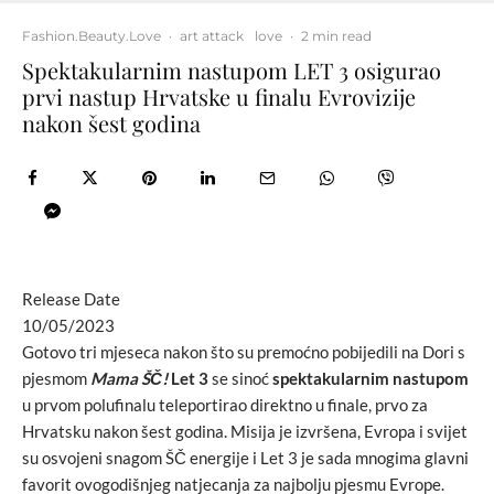
Fashion.Beauty.Love
·
art attack
love
·
2 min read
Spektakularnim nastupom LET 3 osigurao
prvi nastup Hrvatske u finalu Evrovizije
nakon šest godina
Release Date
10/05/2023
Gotovo tri mjeseca nakon što su premoćno pobijedili na Dori s
pjesmom
Mama ŠČ!
Let 3
se sinoć
spektakularnim nastupom
u prvom polufinalu teleportirao direktno u finale, prvo za
Hrvatsku nakon šest godina. Misija je izvršena, Evropa i svijet
su osvojeni snagom ŠČ energije i Let 3 je sada mnogima glavni
favorit ovogodišnjeg natjecanja za najbolju pjesmu Evrope.