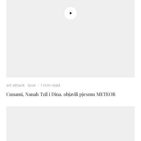
art attack
love
·
1 min read
Cunami, Nanah Tzil i Dina. objavili pjesmu METEOR