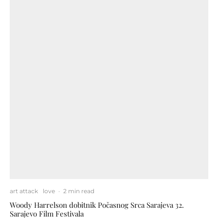
art attack
love
·
2 min read
Woody Harrelson dobitnik Počasnog Srca Sarajeva 32.
Sarajevo Film Festivala