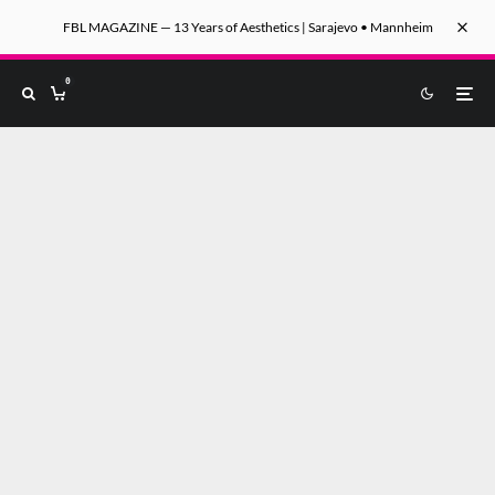
FBL MAGAZINE — 13 Years of Aesthetics | Sarajevo • Mannheim
0