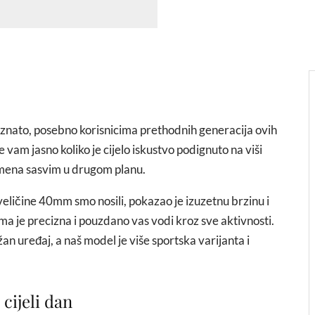
znato, posebno korisnicima prethodnih generacija ovih
 vam jasno koliko je cijelo iskustvo podignuto na viši
vremena sasvim u drugom planu.
 veličine 40mm smo nosili, pokazao je izuzetnu brzinu i
ma je precizna i pouzdano vas vodi kroz sve aktivnosti.
an uređaj, a naš model je više sportska varijanta i
cijeli dan