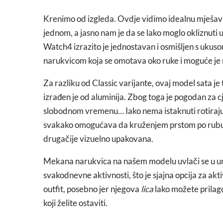
Krenimo od izgleda. Ovdje vidimo idealnu mješavin
jednom, a jasno nam je da se lako moglo okliznuti 
Watch4 izrazito je jednostavan i osmišljen s ukus
narukvicom koja se omotava oko ruke i moguće je m
Za razliku od Classic varijante, ovaj model sata je t
izrađen je od aluminija. Zbog toga je pogodan za c
slobodnom vremenu… Iako nema istaknuti rotirajući
svakako omogućava da kruženjem prstom po rubu sa
drugačije vizuelno upakovana.
Mekana narukvica na našem modelu uvlači se u unu
svakodnevne aktivnosti, što je sjajna opcija za akt
outfit, posebno jer njegova
lica
lako možete prilago
koji želite ostaviti.