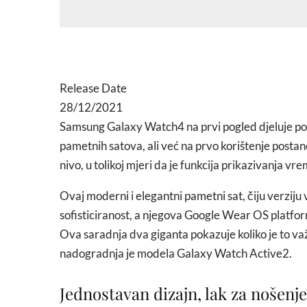
Release Date
28/12/2021
Samsung Galaxy Watch4 na prvi pogled djeluje po
pametnih satova, ali već na prvo korištenje postane
nivo, u tolikoj mjeri da je funkcija prikazivanja 
Ovaj moderni i elegantni pametni sat, čiju verziju
sofisticiranost, a njegova Google Wear OS platfor
Ova saradnja dva giganta pokazuje koliko je to važ
nadogradnja je modela Galaxy Watch Active2.
Jednostavan dizajn, lak za nošenje 