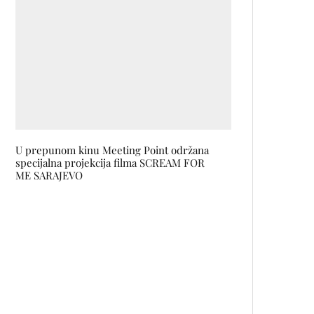
U prepunom kinu Meeting Point održana
specijalna projekcija filma SCREAM FOR
ME SARAJEVO
Trijumfalni povratak Johna
Galliana sa novom Maison Martin
Margiela Couture kolekcijom
Novinarka Tina Vujanović je
testirala najbrži serijski Porsche
svih vremena! Ovo su njeni
utisci!