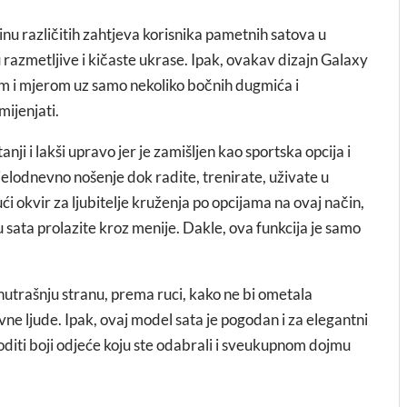
u različitih zahtjeva korisnika pametnih satova u
u razmetljive i kičaste ukrase. Ipak, ovakav dizajn Galaxy
om i mjerom uz samo nekoliko bočnih dugmića i
ijenjati.
anji i lakši upravo jer je zamišljen kao sportska opcija i
jelodnevno nošenje dok radite, trenirate, uživate u
 okvir za ljubitelje kruženja po opcijama na ovaj način,
ta prolazite kroz menije. Dakle, ova funkcija je samo
trašnju stranu, prema ruci, kako ne bi ometala
ivne ljude. Ipak, ovaj model sata je pogodan i za elegantni
diti boji odjeće koju ste odabrali i sveukupnom dojmu