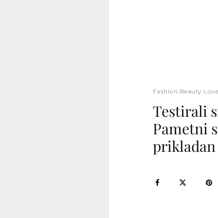
Fashion.Beauty.Lov
Testirali
Pametni sa
prikladan 