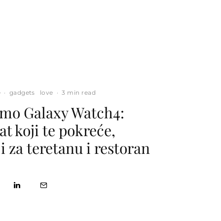
e
·
gadgets
love
·
3 min read
 smo Galaxy Watch4:
t koji te pokreće,
i za teretanu i restoran