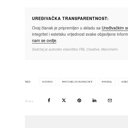
UREĐIVAČKA TRANSPARENTNOST:
Ovaj članak je pripremljen u skladu sa
Uređivačkim 
integritet i estetsku vrijednost svake objavljene informa
nam se ovdje
.
Sadržaj je autorsko vlasništvo FBL Creative, Mannheim.
TAGS
ICHBIH
MICHAELSCHUMACHER
MURAL
OB
Share