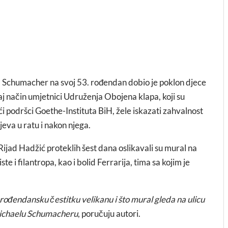
 Schumacher na svoj 53. rođendan dobio je poklon djece
 način umjetnici Udruženja Obojena klapa, koji su
ći podršci Goethe-Instituta BiH, žele iskazati zahvalnost
jeva u ratu i nakon njega.
Rijad Hadžić proteklih šest dana oslikavali su mural na
 i filantropa, kao i bolid Ferrarija, tima sa kojim je
rođendansku čestitku velikanu i što mural gleda na ulicu
 Michaelu Schumacheru
, poručuju autori.