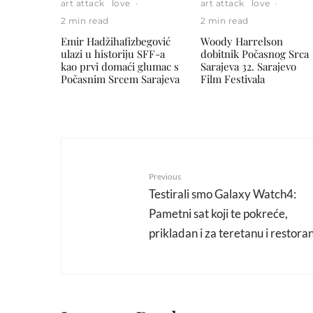
art attack
love
·
art attack
love
·
2 min read
2 min read
Emir Hadžihafizbegović
Woody Harrelson
ulazi u historiju SFF-a
dobitnik Počasnog Srca
kao prvi domaći glumac s
Sarajeva 32. Sarajevo
Počasnim Srcem Sarajeva
Film Festivala
Previous
Testirali smo Galaxy Watch4:
Pametni sat koji te pokreće,
prikladan i za teretanu i restora