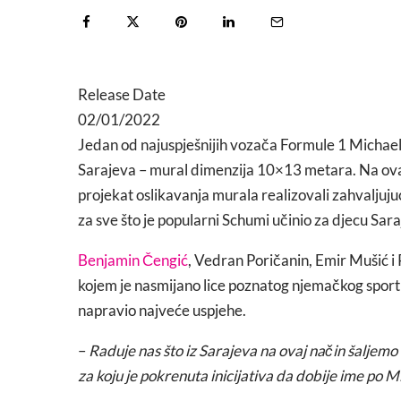
Release Date
02/01/2022
Jedan od najuspješnijih vozača Formule 1 Michael
Sarajeva – mural dimenzija 10×13 metara. Na ovaj
projekat oslikavanja murala realizovali zahvaljuju
za sve što je popularni Schumi učinio za djecu Sara
Benjamin Čengić
, Vedran Poričanin, Emir Mušić i 
kojem je nasmijano lice poznatog njemačkog sportiste
napravio najveće uspjehe.
–
Raduje nas što iz Sarajeva na ovaj način šaljemo 
za koju je pokrenuta inicijativa da dobije ime po