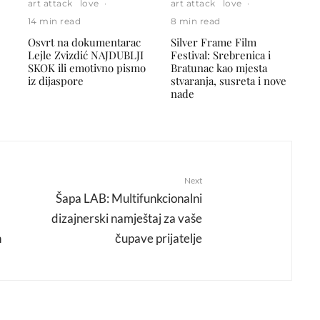
art attack
love
·
art attack
love
·
14 min read
8 min read
Osvrt na dokumentarac
Silver Frame Film
Lejle Zvizdić NAJDUBLJI
Festival: Srebrenica i
SKOK ili emotivno pismo
Bratunac kao mjesta
iz dijaspore
stvaranja, susreta i nove
nade
Next
Šapa LAB: Multifunkcionalni
dizajnerski namještaj za vaše
n
čupave prijatelje