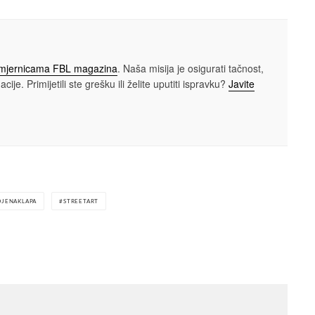
smjernicama FBL magazina
. Naša misija je osigurati tačnost,
cije. Primijetili ste grešku ili želite uputiti ispravku?
Javite
OJENAKLAPA
STREETART