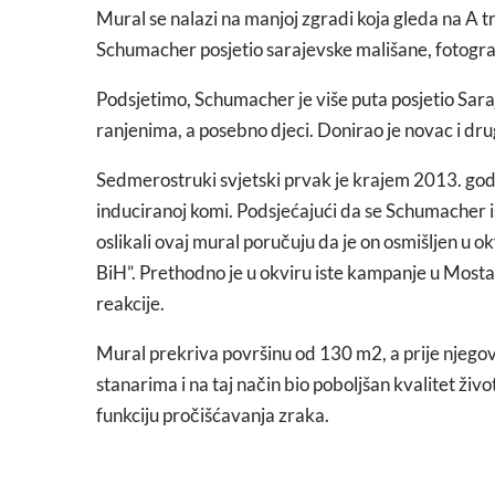
Mural se nalazi na manjoj zgradi koja gleda na A
Schumacher posjetio sarajevske mališane, fotografi
Podsjetimo, Schumacher je više puta posjetio Sar
ranjenima, a posebno djeci. Donirao je novac i dru
Sedmerostruki svjetski prvak je krajem 2013. godi
induciranoj komi. Podsjećajući da se Schumacher isk
oslikali ovaj mural poručuju da je on osmišljen u
BiH”. Prethodno je u okviru iste kampanje u Mostar
reakcije.
Mural prekriva površinu od 130 m2, a prije njegov
stanarima i na taj način bio poboljšan kvalitet živ
funkciju pročišćavanja zraka.