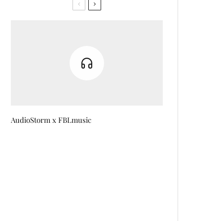
AudioStorm x FBLmusic
Imperator Furiosa je Ripley nove
generacije
Počelo snimanje dokumentarnog
filma VREMEPLOV