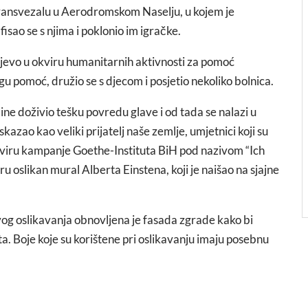
 transvezalu u Aerodromskom Naselju, u kojem je
sao se s njima i poklonio im igračke.
ajevo u okviru humanitarnih aktivnosti za pomoć
gu pomoć, družio se s djecom i posjetio nekoliko bolnica.
ne doživio tešku povredu glave i od tada se nalazi u
azao kao veliki prijatelj naše zemlje, umjetnici koji su
 okviru kampanje Goethe-Instituta BiH pod nazivom “Ich
u oslikan mural Alberta Einstena, koji je naišao na sjajne
og oslikavanja obnovljena je fasada zgrade kako bi
ota. Boje koje su korištene pri oslikavanju imaju posebnu