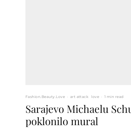
Fashion.Beauty.Love
·
art attack
love
·
1 min read
Sarajevo Michaelu Sc
poklonilo mural