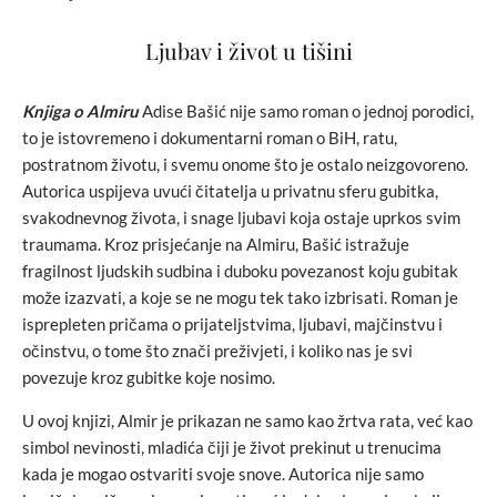
Ljubav i život u tišini
Knjiga o Almiru
Adise Bašić nije samo roman o jednoj porodici,
to je istovremeno i dokumentarni roman o BiH, ratu,
postratnom životu, i svemu onome što je ostalo neizgovoreno.
Autorica uspijeva uvući čitatelja u privatnu sferu gubitka,
svakodnevnog života, i snage ljubavi koja ostaje uprkos svim
traumama. Kroz prisjećanje na Almiru, Bašić istražuje
fragilnost ljudskih sudbina i duboku povezanost koju gubitak
može izazvati, a koje se ne mogu tek tako izbrisati. Roman je
isprepleten pričama o prijateljstvima, ljubavi, majčinstvu i
očinstvu, o tome što znači preživjeti, i koliko nas je svi
povezuje kroz gubitke koje nosimo.
U ovoj knjizi, Almir je prikazan ne samo kao žrtva rata, već kao
simbol nevinosti, mladića čiji je život prekinut u trenucima
kada je mogao ostvariti svoje snove. Autorica nije samo