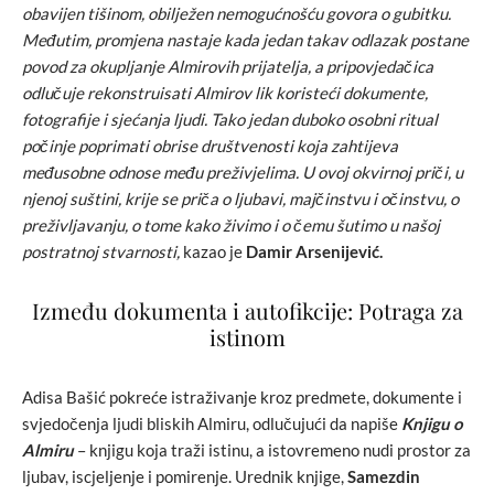
obavijen tišinom, obilježen nemogućnošću govora o gubitku.
Međutim, promjena nastaje kada jedan takav odlazak postane
povod za okupljanje Almirovih prijatelja, a pripovjedačica
odlučuje rekonstruisati Almirov lik koristeći dokumente,
fotografije i sjećanja ljudi. Tako jedan duboko osobni ritual
počinje poprimati obrise društvenosti koja zahtijeva
međusobne odnose među preživjelima. U ovoj okvirnoj priči, u
njenoj suštini, krije se priča o ljubavi, majčinstvu i očinstvu, o
preživljavanju, o tome kako živimo i o čemu šutimo u našoj
postratnoj stvarnosti,
kazao je
Damir
Arsenijević.
Između dokumenta i autofikcije: Potraga za
istinom
Adisa Bašić pokreće istraživanje kroz predmete, dokumente i
svjedočenja ljudi bliskih Almiru, odlučujući da napiše
Knjigu o
Almiru
– knjigu koja traži istinu, a istovremeno nudi prostor za
ljubav, iscjeljenje i pomirenje. Urednik knjige,
Samezdin