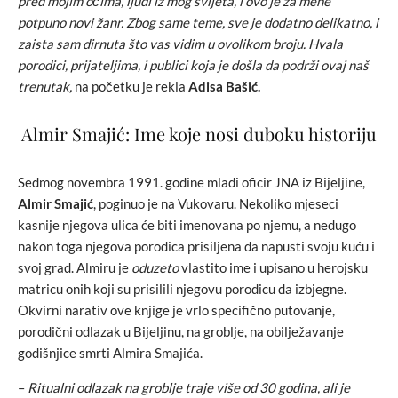
pred mojim očima, ljudi iz mog svijeta, i ovo je za mene
potpuno novi žanr. Zbog same teme, sve je dodatno delikatno, i
zaista sam dirnuta što vas vidim u ovolikom broju. Hvala
porodici, prijateljima, i publici koja je došla da podrži ovaj naš
trenutak,
na početku je rekla
Adisa Bašić.
Almir Smajić: Ime koje nosi duboku historiju
Sedmog novembra 1991. godine mladi oficir JNA iz Bijeljine,
Almir Smajić
, poginuo je na Vukovaru. Nekoliko mjeseci
kasnije njegova ulica će biti imenovana po njemu, a nedugo
nakon toga njegova porodica prisiljena da napusti svoju kuću i
svoj grad. Almiru je
oduzeto
vlastito ime i upisano u herojsku
matricu onih koji su prisilili njegovu porodicu da izbjegne.
Okvirni narativ ove knjige je vrlo specifično putovanje,
porodični odlazak u Bijeljinu, na groblje, na obilježavanje
godišnjice smrti Almira Smajića.
–
Ritualni odlazak na groblje traje više od 30 godina, ali je