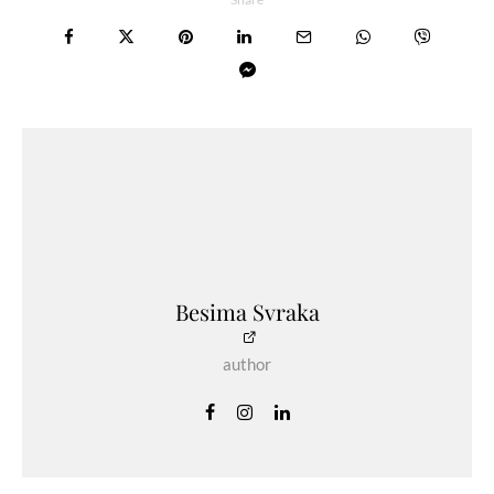
Besima Svraka
author