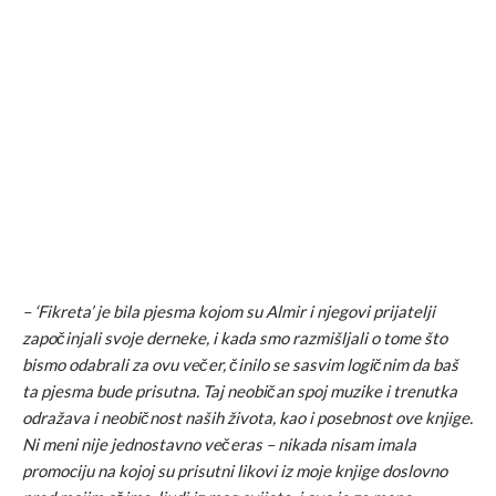
– ‘Fikreta’ je bila pjesma kojom su Almir i njegovi prijatelji
započinjali svoje derneke, i kada smo razmišljali o tome što
bismo odabrali za ovu večer, činilo se sasvim logičnim da baš
ta pjesma bude prisutna. Taj neobičan spoj muzike i trenutka
odražava i neobičnost naših života, kao i posebnost ove knjige.
Ni meni nije jednostavno večeras – nikada nisam imala
promociju na kojoj su prisutni likovi iz moje knjige doslovno