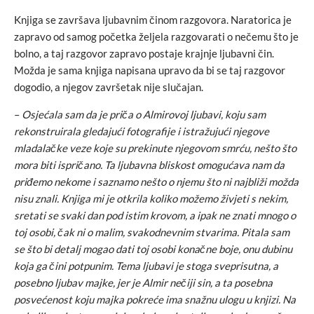
Knjiga se završava ljubavnim činom razgovora. Naratorica je
zapravo od samog početka željela razgovarati o nečemu što je
bolno, a taj razgovor zapravo postaje krajnje ljubavni čin.
Možda je sama knjiga napisana upravo da bi se taj razgovor
dogodio, a njegov završetak nije slučajan.
–
Osjećala sam da je priča o Almirovoj ljubavi, koju sam
rekonstruirala gledajući fotografije i istražujući njegove
mladalačke veze koje su prekinute njegovom smrću, nešto što
mora biti ispričano. Ta ljubavna bliskost omogućava nam da
priđemo nekome i saznamo nešto o njemu što ni najbliži možda
nisu znali. Knjiga mi je otkrila koliko možemo živjeti s nekim,
sretati se svaki dan pod istim krovom, a ipak ne znati mnogo o
toj osobi, čak ni o malim, svakodnevnim stvarima. Pitala sam
se što bi detalj mogao dati toj osobi konačne boje, onu dubinu
koja ga čini potpunim. Tema ljubavi je stoga sveprisutna, a
posebno ljubav majke, jer je Almir nečiji sin, a ta posebna
posvećenost koju majka pokreće ima snažnu ulogu u knjizi. Na