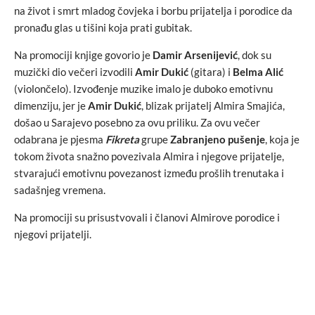
na život i smrt mladog čovjeka i borbu prijatelja i porodice da
pronađu glas u tišini koja prati gubitak.
Na promociji knjige govorio je
Damir Arsenijević
, dok su
muzički dio večeri izvodili
Amir Dukić
(gitara) i
Belma Alić
(violončelo). Izvođenje muzike imalo je duboko emotivnu
dimenziju, jer je
Amir Dukić
, blizak prijatelj Almira Smajića,
došao u Sarajevo posebno za ovu priliku. Za ovu večer
odabrana je pjesma
Fikreta
grupe
Zabranjeno pušenje
, koja je
tokom života snažno povezivala Almira i njegove prijatelje,
stvarajući emotivnu povezanost između prošlih trenutaka i
sadašnjeg vremena.
Na promociji su prisustvovali i članovi Almirove porodice i
njegovi prijatelji.