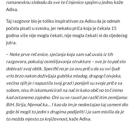
romanesknu slobodu da sve te činjenice spojim u jedno,
kaže
Adisa.
Taj razgovor bio je toliko inspirativan za Adisu da je odmah
počela pisati u svesku, jer nekako priča koja je čekala 15
godina više nije mogla čekati, nije mogla čekati ni do sljedećeg
jutra.
–
Neke prve rečenice, sjećanja koja sam sačuvala iz tih
razgovora, pokušaj osmišljavanja strukture – sve je to počelo
dobivati svoj oblik. Specifično je za ovu priču da su svi ljudi
vrlo brzo nakon doživljaja gubitka mladog, dragog čoivjeka,
većina njih je i napustila svoj grad i ponijeli su svoje priče sa
sobom, nisu ih iskomunicirali na način kako obično to činimo
kad ostanemo zajedno. Oni su se rausli po različitim zemljama:
BiH, Sirija, Njemačka… I kao da im je nedostajao taj usmeni dio
gdje bi mogli to jedni s drugima podijeliti i ja sam mislila da je
to možda mjesto za književnost,
kaže Adisa.