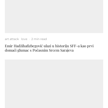
art attack
love
·
2 min read
Emir Hadžihafizbegović ulazi u historiju SFF-a kao prvi
domaći glumac s Počasnim Srcem Sarajeva