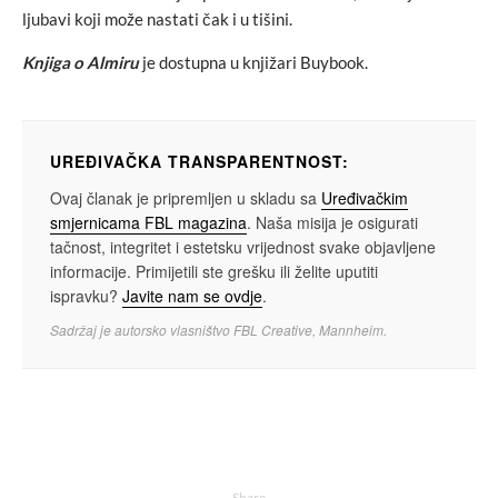
ljubavi koji može nastati čak i u tišini.
Knjiga o Almiru
je dostupna u knjižari Buybook.
UREĐIVAČKA TRANSPARENTNOST:
Ovaj članak je pripremljen u skladu sa
Uređivačkim
smjernicama FBL magazina
. Naša misija je osigurati
tačnost, integritet i estetsku vrijednost svake objavljene
informacije. Primijetili ste grešku ili želite uputiti
ispravku?
Javite nam se ovdje
.
Sadržaj je autorsko vlasništvo FBL Creative, Mannheim.
Share