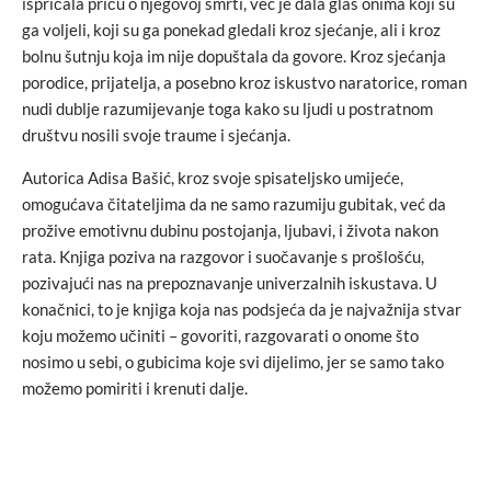
ispričala priču o njegovoj smrti, već je dala glas onima koji su
ga voljeli, koji su ga ponekad gledali kroz sjećanje, ali i kroz
bolnu šutnju koja im nije dopuštala da govore. Kroz sjećanja
porodice, prijatelja, a posebno kroz iskustvo naratorice, roman
nudi dublje razumijevanje toga kako su ljudi u postratnom
društvu nosili svoje traume i sjećanja.
Autorica Adisa Bašić, kroz svoje spisateljsko umijeće,
omogućava čitateljima da ne samo razumiju gubitak, već da
prožive emotivnu dubinu postojanja, ljubavi, i života nakon
rata. Knjiga poziva na razgovor i suočavanje s prošlošću,
pozivajući nas na prepoznavanje univerzalnih iskustava. U
konačnici, to je knjiga koja nas podsjeća da je najvažnija stvar
koju možemo učiniti – govoriti, razgovarati o onome što
nosimo u sebi, o gubicima koje svi dijelimo, jer se samo tako
možemo pomiriti i krenuti dalje.