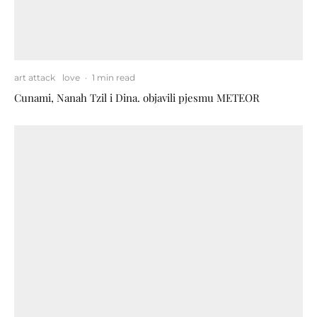
art attack
love
·
1 min read
Cunami, Nanah Tzil i Dina. objavili pjesmu METEOR