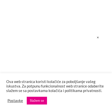
Berlinale u dvije faze – u martu online izdanje,
a u junu u kinima i na otvorenom
Premijera serije DINA: PROROČANSTVO od 18.
novembra na HBO-u i na Max streaming usluzi
×
Revolt Clothing i #ŽeneBiH slave žene Bosne i
Hercegovine limitiranom kolekcijom
Ova web stranica koristi kolačiće za poboljšanje vašeg
iskustva. Za potpunu funkcionalnost web stranice odaberite
slažem se sa postavkama kolačića i politikama privatnosti.
Postavke
Slažem se