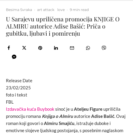
Besima Svraka
·
art attack
love
·
9 min read
U Sarajevu upriličena promocija KNJIGE O
ALMIRU autorice Adise Bašić: Priča o
gubitku, ljubavi i pomirenju
Release Date
23/02/2025
foto i tekst
FBL
Izdavačka kuća Buybook
sinoć je u
Ateljeu Figure
upriličila
promociju romana
Knjiga o Almiru
autorice
Adise Bašić
. Ovaj
roman koji govori o
Almiru Smajiću
, istražuje duboke i
emotivne slojeve ljudskog postojanja, s posebnim naglaskom