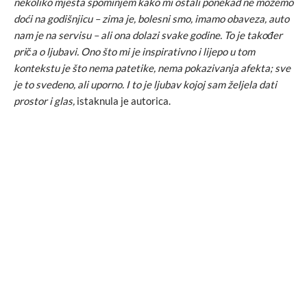
nekoliko mjesta spominjem kako mi ostali ponekad ne možemo
doći na godišnjicu – zima je, bolesni smo, imamo obaveza, auto
nam je na servisu – ali ona dolazi svake godine. To je također
priča o ljubavi. Ono što mi je inspirativno i lijepo u tom
kontekstu je što nema patetike, nema pokazivanja afekta; sve
je to svedeno, ali uporno. I to je ljubav kojoj sam željela dati
prostor i glas,
istaknula je autorica.