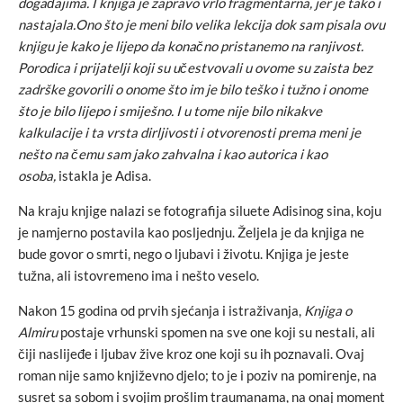
događajima. I knjiga je zapravo vrlo fragmentarna, jer je tako i
nastajala.Ono što je meni bilo velika lekcija dok sam pisala ovu
knjigu je kako je lijepo da konačno pristanemo na ranjivost.
Porodica i prijatelji koji su učestvovali u ovome su zaista bez
zadrške govorili o onome što im je bilo teško i tužno i onome
što je bilo lijepo i smiješno. I u tome nije bilo nikakve
kalkulacije i ta vrsta dirljivosti i otvorenosti prema meni je
nešto na čemu sam jako zahvalna i kao autorica i kao
osoba,
istakla je Adisa.
Na kraju knjige nalazi se fotografija siluete Adisinog sina, koju
je namjerno postavila kao posljednju. Željela je da knjiga ne
bude govor o smrti, nego o ljubavi i životu. Knjiga je jeste
tužna, ali istovremeno ima i nešto veselo.
Nakon 15 godina od prvih sjećanja i istraživanja,
Knjiga o
Almiru
postaje vrhunski spomen na sve one koji su nestali, ali
čiji naslijeđe i ljubav žive kroz one koji su ih poznavali. Ovaj
roman nije samo književno djelo; to je i poziv na pomirenje, na
susret sa sobom i svojim prošlim traumanama, na onaj moment