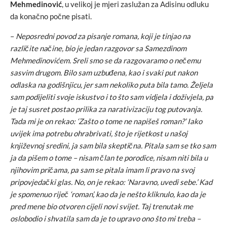
Mehmedinović
, u velikoj je mjeri zaslužan za Adisinu odluku
da konačno počne pisati.
–
Neposredni povod za pisanje romana, koji je tinjao na
različite načine, bio je jedan razgovor sa Samezdinom
Mehmedinovićem. Sreli smo se da razgovaramo o nečemu
sasvim drugom. Bilo sam uzbuđena, kao i svaki put nakon
odlaska na godišnjicu, jer sam nekoliko puta bila tamo. Željela
sam podijeliti svoje iskustvo i to što sam vidjela i doživjela, pa
je taj susret postao prilika za narativizaciju tog putovanja.
Tada mi je on rekao: ‘Zašto o tome ne napišeš roman?’ Iako
uvijek ima potrebu ohrabrivati, što je rijetkost u našoj
književnoj sredini, ja sam bila skeptična. Pitala sam se tko sam
ja da pišem o tome – nisam član te porodice, nisam niti bila u
njihovim pričama, pa sam se pitala imam li pravo na svoj
pripovjedački glas. No, on je rekao: ‘Naravno, uvedi sebe.’ Kad
je spomenuo riječ ‘roman’, kao da je nešto kliknulo, kao da je
pred mene bio otvoren cijeli novi svijet. Taj trenutak me
oslobodio i shvatila sam da je to upravo ono što mi treba –