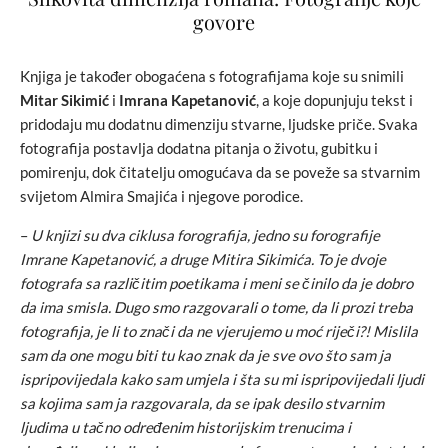
govore
Knjiga je također obogaćena s fotografijama koje su snimili
Mitar Sikimić
i
Imrana Kapetanović
, a koje dopunjuju tekst i
pridodaju mu dodatnu dimenziju stvarne, ljudske priče. Svaka
fotografija postavlja dodatna pitanja o životu, gubitku i
pomirenju, dok čitatelju omogućava da se poveže sa stvarnim
svijetom Almira Smajića i njegove porodice.
–
U knjizi su dva ciklusa forografija, jedno su forografije
Imrane Kapetanović, a druge Mitira Sikimića. To je dvoje
fotografa sa različitim poetikama i meni se činilo da je dobro
da ima smisla. Dugo smo razgovarali o tome, da li prozi treba
fotografija, je li to znači da ne vjerujemo u moć riječi?! Mislila
sam da one mogu biti tu kao znak da je sve ovo što sam ja
ispripovijedala kako sam umjela i šta su mi ispripovijedali ljudi
sa kojima sam ja razgovarala, da se ipak desilo stvarnim
ljudima u tačno određenim historijskim trenucima i