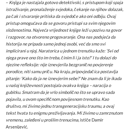
–
Knjiga je nastajala gotovo detektivski, s pristupom koji spaja
istraživanje, pronalaženje svjedoka, čekanje na njihov dolazak,
pa čak i stvaranje pritiska da svjedoče ako oni odbiju. Ovaj
pristup omogućava da se govoru pristupi sa svim njegovim
složenostima. Najveća vrijednost knjige leži u pozivu na govor
i razgovor, na otvoreno progovaranje. Ona nas podsjeća da
historija ne pripada samo jednoj osobi, već da smo svi
implicirani u njoj. Naratorica u jednom trenutku kaže: ‘Svi od
njega prave ono što im treba, činim li i ja isto?’ I tu dolazi do
njezine refleksije: nije iznevjerila bezgranično povjerenje
porodice, niti samu priču. Na kraju, pripovjedačica postavlja
pitanje: ‘Kako da ja ne iznevjerim sebe?’ Ne znam da li je ikada
u našoj književnosti postojala ovakva knjiga – naracija o
gubitku. Smatram da je vrlo simbolično što se upravo sada
pojavila, u ovom specifičnom povijesnom trenutku. Kao
društvo, mi živimo jednu transgeneracijsku traumu, a ovaj
tekst hvata tu enigmu preživljavanja. Mi živimo u zamrznutom
vremenu, zaleđeni u prošlim trenucima
, ističe Damir
Arsenijević.