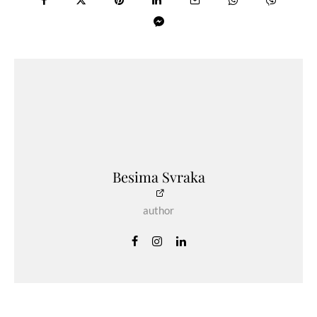
Besima Svraka
author