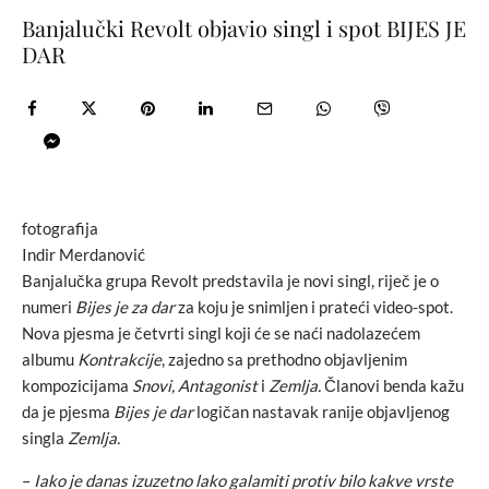
Banjalučki Revolt objavio singl i spot BIJES JE
DAR
fotografija
Indir Merdanović
Banjalučka grupa Revolt predstavila je novi singl, riječ je o
numeri
Bijes je za dar
za koju je snimljen i prateći video-spot.
Nova pjesma je četvrti singl koji će se naći nadolazećem
albumu
Kontrakcije
, zajedno sa prethodno objavljenim
kompozicijama
Snovi, Antagonist
i
Zemlja.
Članovi benda kažu
da je pjesma
Bijes je dar
logičan nastavak ranije objavljenog
singla
Zemlja.
–
Iako je danas izuzetno lako galamiti protiv bilo kakve vrste