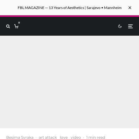
FBL MAGAZINE — 13 Years of Aesthetics | Sarajevo • Mannheim
0
Besima Svraka
·
art attack
love
video
·
1 min read