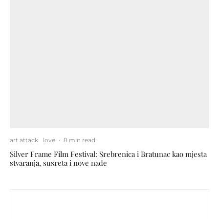
art attack
love
·
8 min read
Silver Frame Film Festival: Srebrenica i Bratunac kao mjesta
stvaranja, susreta i nove nade