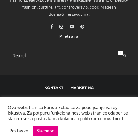
fashion, culture, art, controversy & cool! Made in
Bosnia&Herzegovina!
Pretraga
×
KONTAKT
MARKETING
USLOVI KORIŠTENJA I UREĐIVAČKE SMJERNICE
Ova web stranica koristi kolačiće za poboljšanje vašeg
IMPRESSUM
O NAMA
iskustva. Za potpunu funkcionalnost web stranice odaberite
slažem se sa postavkama kolačića i politikama privatnosti.
Copyright © 2013 - 2025 FBL creative. Sva prava zadržana. Developed by:
Postavke
Slažem se
XStreamThemes