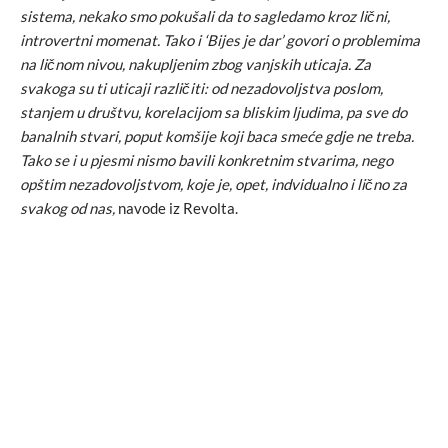
sistema, nekako smo pokušali da to sagledamo kroz lični,
introvertni momenat. Tako i ‘Bijes je dar’ govori o problemima
na ličnom nivou, nakupljenim zbog vanjskih uticaja. Za
svakoga su ti uticaji različiti: od nezadovoljstva poslom,
stanjem u društvu, korelacijom sa bliskim ljudima, pa sve do
banalnih stvari, poput komšije koji baca smeće gdje ne treba.
Tako se i u pjesmi nismo bavili konkretnim stvarima, nego
opštim nezadovoljstvom, koje je, opet, indvidualno i lično za
svakog od nas,
navode iz Revolta.