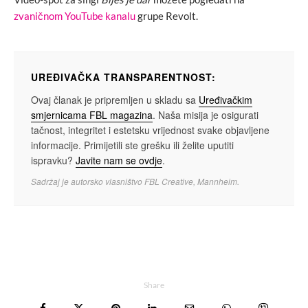
zvaničnom YouTube kanalu
grupe Revolt.
UREĐIVAČKA TRANSPARENTNOST:
Ovaj članak je pripremljen u skladu sa
Uređivačkim
smjernicama FBL magazina
. Naša misija je osigurati
tačnost, integritet i estetsku vrijednost svake objavljene
informacije. Primijetili ste grešku ili želite uputiti
ispravku?
Javite nam se ovdje
.
Sadržaj je autorsko vlasništvo FBL Creative, Mannheim.
Share