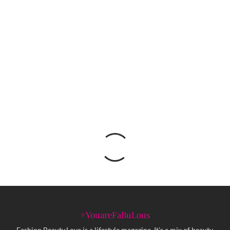
Izložba NINE DRAGON HEADS IN SARAJEVO
2025 u BKC-u od 7. do 12. februara
Edin Zubčević: Jazz festival u službi slobode
#YouareFaBuLous
Fashion.Beauty.Love is a lifestyle magazine. It's a mix of beauty,