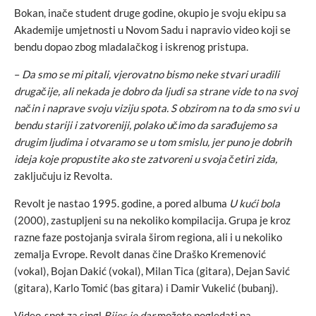
Bokan, inače student druge godine, okupio je svoju ekipu sa
Akademije umjetnosti u Novom Sadu i napravio video koji se
bendu dopao zbog mladalačkog i iskrenog pristupa.
–
Da smo se mi pitali, vjerovatno bismo neke stvari uradili
drugačije, ali nekada je dobro da ljudi sa strane vide to na svoj
način i naprave svoju viziju spota. S obzirom na to da smo svi u
bendu stariji i zatvoreniji, polako učimo da sarađujemo sa
drugim ljudima i otvaramo se u tom smislu, jer puno je dobrih
ideja koje propustite ako ste zatvoreni u svoja četiri zida,
zaključuju iz Revolta.
Revolt je nastao 1995. godine, a pored albuma
U kući bola
(2000), zastupljeni su na nekoliko kompilacija. Grupa je kroz
razne faze postojanja svirala širom regiona, ali i u nekoliko
zemalja Evrope. Revolt danas čine Draško Kremenović
(vokal), Bojan Dakić (vokal), Milan Tica (gitara), Dejan Savić
(gitara), Karlo Tomić (bas gitara) i Damir Vukelić (bubanj).
Video-spot za singl
Bijes je dar
možete pogledati na