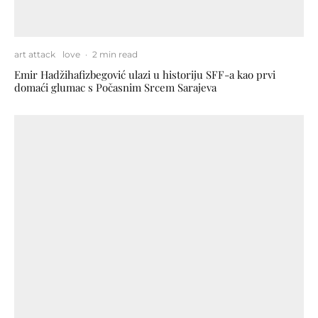
art attack
love
·
2 min read
Emir Hadžihafizbegović ulazi u historiju SFF-a kao prvi
domaći glumac s Počasnim Srcem Sarajeva