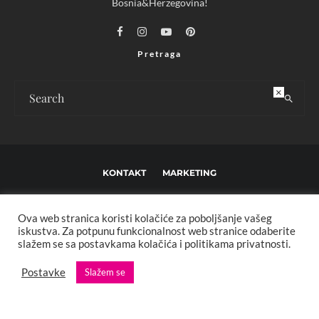
Bosnia&Herzegovina!
Pretraga
×
KONTAKT
MARKETING
USLOVI KORIŠTENJA I UREĐIVAČKE SMJERNICE
Ova web stranica koristi kolačiće za poboljšanje vašeg
IMPRESSUM
O NAMA
iskustva. Za potpunu funkcionalnost web stranice odaberite
slažem se sa postavkama kolačića i politikama privatnosti.
Copyright © 2013 - 2025 FBL creative. Sva prava zadržana. Developed by:
Postavke
Slažem se
XStreamThemes