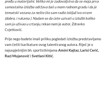
pređu u materijalni. Veliko mi je zadovoljstvo da se moja prva
samostalna izložba održava baš u mom rodnom gradu i da je
tematski vezana za nešto što sam radio isključivo srcem
(dobro, i rukama ). Nadam se da ćete uzivati u izložbi koliko
sam ja uživao u crtanju
, rekao nam je autor, Zdravko
Cvjetković.
Prije nego budete imali priliku pogledati izložbu predstavljamo
vam četiti karikature ovog talentiranog autora. Riječ je o
najuspješnijim bh. sportistkinjama
Amini Kajtaz, Larisi Cerić,
Razi Mujanović
i
Svetlani Kitić.