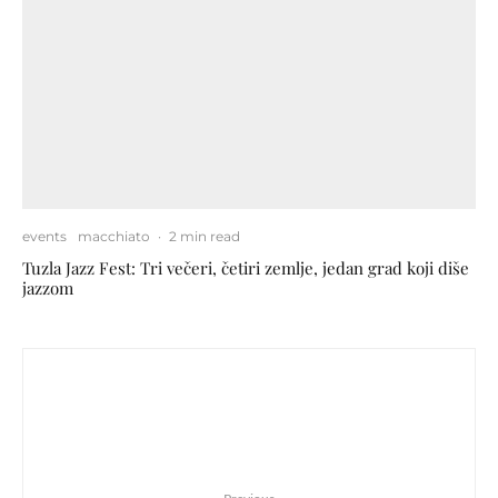
events
macchiato
·
2 min read
Tuzla Jazz Fest: Tri večeri, četiri zemlje, jedan grad koji diše
jazzom