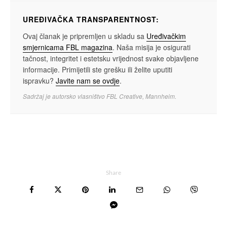
UREĐIVAČKA TRANSPARENTNOST:
Ovaj članak je pripremljen u skladu sa
Uređivačkim
smjernicama FBL magazina
. Naša misija je osigurati
tačnost, integritet i estetsku vrijednost svake objavljene
informacije. Primijetili ste grešku ili želite uputiti
ispravku?
Javite nam se ovdje
.
Sadržaj je autorsko vlasništvo FBL Creative, Mannheim.
Share