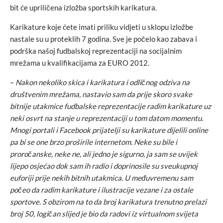
bit će upriličena izložba sportskih karikatura.
Karikature koje ćete imati priliku vidjeti u sklopu izložbe
nastale su u proteklih 7 godina. Sve je počelo kao zabava i
podrška našoj fudbalskoj reprezentaciji na socijalnim
mrežama u kvalifikacijama za EURO 2012.
–
Nakon nekoliko skica i karikatura i odličnog odziva na
društvenim mrežama, nastavio sam da prije skoro svake
bitnije utakmice fudbalske reprezentacije radim karikature uz
neki osvrt na stanje u reprezentaciji u tom datom momentu.
Mnogi portali i Facebook prijatelji su karikature dijelili online
pa bi se one brzo proširile internetom. Neke su bile i
proročanske, neke ne, ali jedno je sigurno, ja sam se uvijek
lijepo osjećao dok sam ih radio i doprinosile su sveukupnoj
euforiji prije nekih bitnih utakmica. U međuvremenu sam
počeo da radim karikature i ilustracije vezane i za ostale
sportove. S obzirom na to da broj karikatura trenutno prelazi
broj 50, logičan slijed je bio da radovi iz virtualnom svijeta