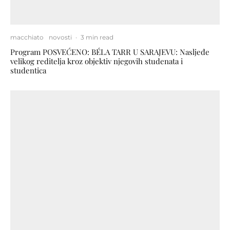
macchiato
novosti
·
3 min read
Program POSVEĆENO: BÉLA TARR U SARAJEVU: Nasljeđe
velikog reditelja kroz objektiv njegovih studenata i
studentica