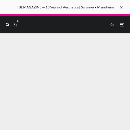
FBL MAGAZINE — 13 Years of Aesthetics | Sarajevo • Mannheim
0