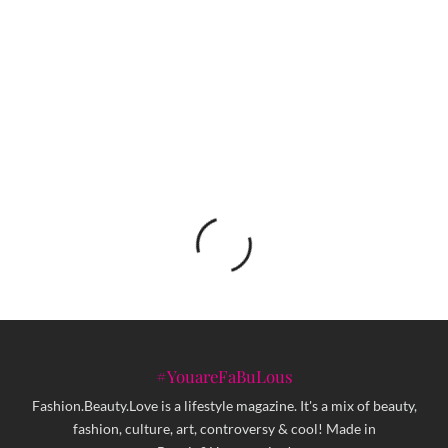
D.R.N.D.Y x FBLmusic
#YouareFaBuLous
Fashion.Beauty.Love is a lifestyle magazine. It's a mix of beauty,
fashion, culture, art, controversy & cool! Made in