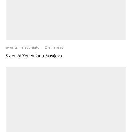
events
macchiato
·
2 min read
Skier & Yeti stižu u Sarajevo