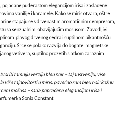
, pojačane puderastom elegancijom irisa i zaslađene
ima vanilije i karamele. Kako se miris otvara, oštre
ndarine stapaju se s drvenastim aromatičnim čempresom,
astu sa senzualnim, obavijajućim mošusom. Zavodljivi
plinom plavog drvenog cedra i suptilnom pikantnošću
ganciju. Srce se polako razvija do bogate, magnetske
ljanog vetivera, suptilno prožetih slatkom zaraznim
oriti tamniju verziju bleu noir – tajanstveniju, više
ela više tajnovitosti u miris, povećao sam bleu noir kožnu
srcem mošusa – sada popraćena elegancijom irisa i
arfumerka Sonia Constant.