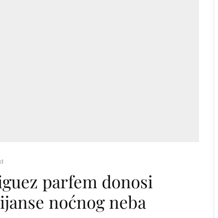
ad
riguez parfem donosi
nijanse noćnog neba