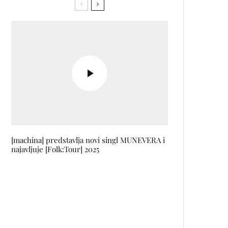
[machina] predstavlja novi singl MUNEVERA i
najavljuje [Folk:Tour] 2025
Ivana Rašić / Sajsi MC: Moj odnos sa
društvom je sado-mazo i često na relaciji
ljubav-mržnja
Najzanimljiviji momenti sa