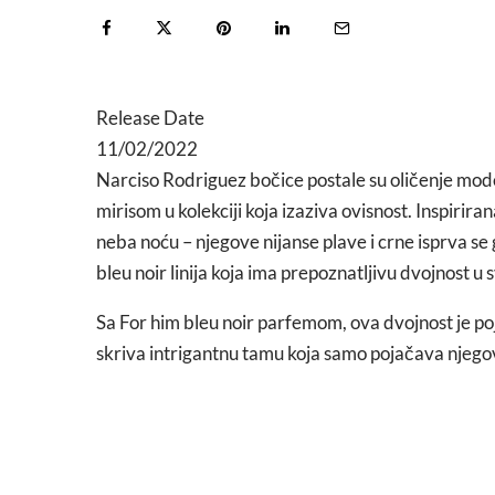
Release Date
11/02/2022
Narciso Rodriguez bočice postale su oličenje mod
mirisom u kolekciji koja izaziva ovisnost. Inspirir
neba noću – njegove nijanse plave i crne isprva se go
bleu noir linija koja ima prepoznatljivu dvojnost u 
Sa For him bleu noir parfemom, ova dvojnost je poj
skriva intrigantnu tamu koja samo pojačava njego