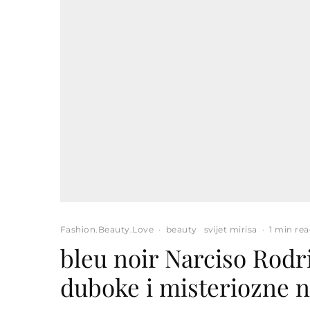
Fashion.Beauty.Love
·
beauty
svijet mirisa
·
1 min re
bleu noir Narciso Rod
duboke i misteriozne 