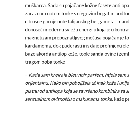
muškarca. Sada su pojačane kožne fasete antilopa
zaraznom notom tonke s njegovim bogatim podtonov
citrusne gornje note talijanskog bergamota i ma
donoseći modernu svježu energiju koja je u kontr
magnetizam prepoznatljivog mošusa pojačan je to
kardamoma, dok puderasti iris daje profinjenu ele
baze akorda antilop kože, tople sandalovine i zem
tragom boba tonke
–
Kada sam kreirala bleu noir parfem, htjela sam stv
orijentalnu. Kako bih poboljšala učinak kože i unij
platnu od antilopa koja se savršeno kombinira sa 
senzualnom ovisnošću o mahunama tonke,
kaže p