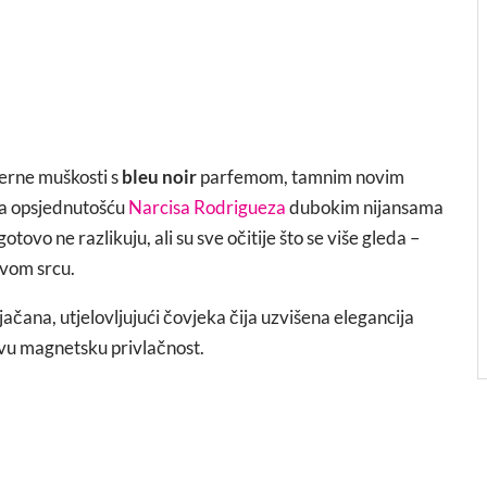
erne muškosti s
bleu noir
parfemom, tamnim novim
ana opsjednutošću
Narcisa Rodrigueza
dubokim nijansama
tovo ne razlikuju, ali su sve očitije što se više gleda –
svom srcu.
ačana, utjelovljujući čovjeka čija uzvišena elegancija
vu magnetsku privlačnost.