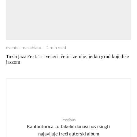
events
macchiato
·
2 min read
Tuzla Jazz Fest: Tri večeri, četiri zemlje, jedan grad koji diše
jazzom
Previous
Kantautorica Lu Jakelić donosi novi singl i
najavljuje treći autorski album