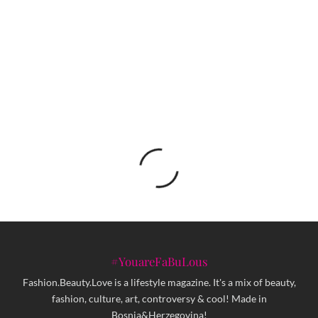
Upiši Londonsku školu odnosa s javnošću
(LSPR) za vještine atraktivnog i uvijek aktuelnog
zanimanja
#YouareFaBuLous
Fashion.Beauty.Love is a lifestyle magazine. It's a mix of beauty,
fashion, culture, art, controversy & cool! Made in
Bosnia&Herzegovina!