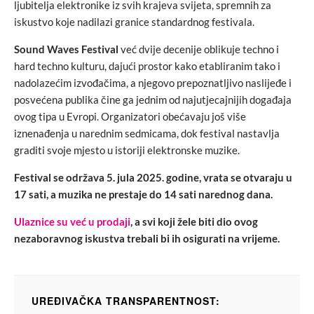
ljubitelja elektronike iz svih krajeva svijeta, spremnih za
iskustvo koje nadilazi granice standardnog festivala.
Sound Waves Festival
već dvije decenije oblikuje techno i
hard techno kulturu, dajući prostor kako etabliranim tako i
nadolazećim izvođačima, a njegovo prepoznatljivo naslijeđe i
posvećena publika čine ga jednim od najutjecajnijih događaja
ovog tipa u Evropi. Organizatori obećavaju još više
iznenađenja u narednim sedmicama, dok festival nastavlja
graditi svoje mjesto u istoriji elektronske muzike.
Festival se održava 5. jula 2025. godine, vrata se otvaraju u
17 sati, a muzika ne prestaje do 14 sati narednog dana.
Ulaznice su već u prodaji
, a svi koji žele biti dio ovog
nezaboravnog iskustva trebali bi ih osigurati na vrijeme.
UREĐIVAČKA TRANSPARENTNOST: