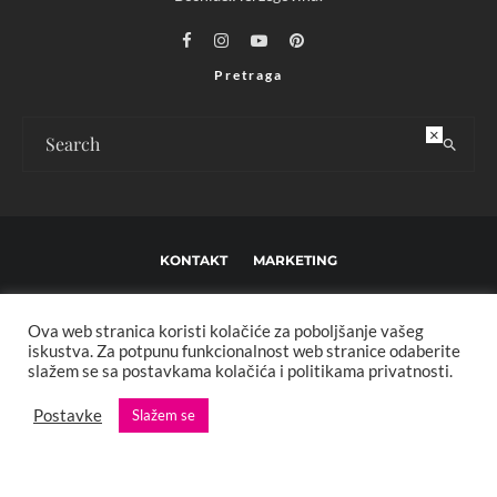
Pretraga
×
KONTAKT
MARKETING
USLOVI KORIŠTENJA I UREĐIVAČKE SMJERNICE
Ova web stranica koristi kolačiće za poboljšanje vašeg
IMPRESSUM
O NAMA
iskustva. Za potpunu funkcionalnost web stranice odaberite
slažem se sa postavkama kolačića i politikama privatnosti.
Copyright © 2013 - 2025 FBL creative. Sva prava zadržana. Developed by:
Postavke
Slažem se
XStreamThemes