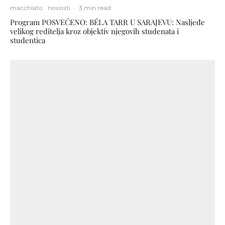
macchiato
novosti
·
3 min read
Program POSVEĆENO: BÉLA TARR U SARAJEVU: Nasljeđe
velikog reditelja kroz objektiv njegovih studenata i
studentica