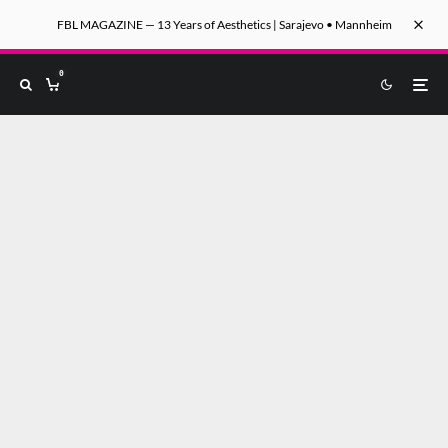
FBL MAGAZINE — 13 Years of Aesthetics | Sarajevo • Mannheim
0