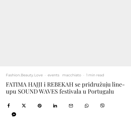
Fashion.Beauty.Love
·
events
macchiato
·
1 min read
FATIMA HAJJI i REBEKAH se pridružuju line-
upu SOUND WAVES festivala u Portugalu