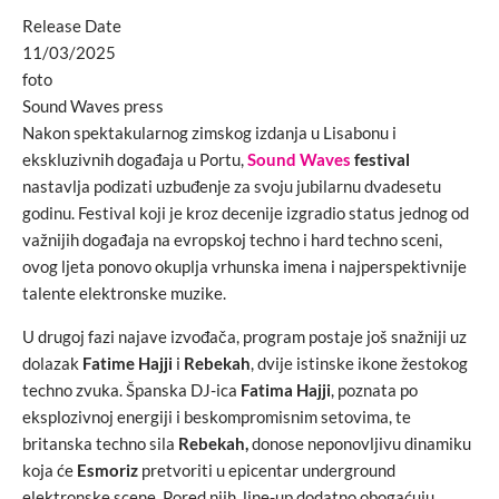
Release Date
11/03/2025
foto
Sound Waves press
Nakon spektakularnog zimskog izdanja u Lisabonu i
ekskluzivnih događaja u Portu,
Sound Waves
festival
nastavlja podizati uzbuđenje za svoju jubilarnu dvadesetu
godinu. Festival koji je kroz decenije izgradio status jednog od
važnijih događaja na evropskoj techno i hard techno sceni,
ovog ljeta ponovo okuplja vrhunska imena i najperspektivnije
talente elektronske muzike.
U drugoj fazi najave izvođača, program postaje još snažniji uz
dolazak
Fatime Hajji
i
Rebekah
, dvije istinske ikone žestokog
techno zvuka. Španska DJ-ica
Fatima Hajji
, poznata po
eksplozivnoj energiji i beskompromisnim setovima, te
britanska techno sila
Rebekah,
donose neponovljivu dinamiku
koja će
Esmoriz
pretvoriti u epicentar underground
elektronske scene. Pored njih, line-up dodatno obogaćuju