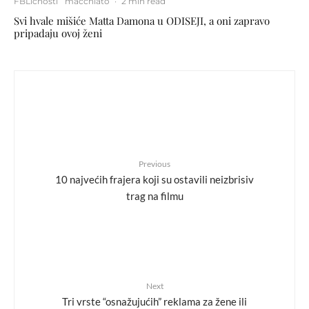
FBLičnosti
macchiato
·
2 min read
Svi hvale mišiće Matta Damona u ODISEJI, a oni zapravo
pripadaju ovoj ženi
Previous
10 najvećih frajera koji su ostavili neizbrisiv
trag na filmu
Next
Tri vrste “osnažujućih” reklama za žene ili