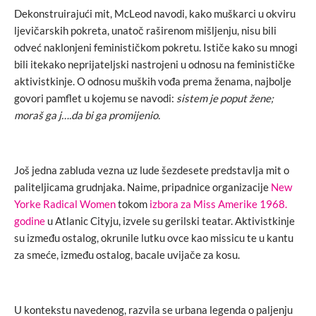
Dekonstruirajući mit, McLeod navodi, kako muškarci u okviru
ljevičarskih pokreta, unatoč raširenom mišljenju, nisu bili
odveć naklonjeni feminističkom pokretu. Ističe kako su mnogi
bili itekako neprijateljski nastrojeni u odnosu na feminističke
aktivistkinje. O odnosu muških vođa prema ženama, najbolje
govori pamflet u kojemu se navodi:
sistem je poput žene;
moraš ga j….da bi ga promijenio.
Još jedna zabluda vezna uz lude šezdesete predstavlja mit o
paliteljicama grudnjaka. Naime, pripadnice organizacije
New
Yorke Radical Women
tokom
izbora za Miss Amerike 1968.
godine
u Atlanic Cityju, izvele su gerilski teatar. Aktivistkinje
su između ostalog, okrunile lutku ovce kao missicu te u kantu
za smeće, između ostalog, bacale uvijače za kosu.
U kontekstu navedenog, razvila se urbana legenda o paljenju