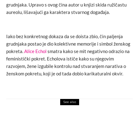
grudnjaka. Upravo s ovog čina autor u knjizi skida ružičastu
aureolu, lišavajući ga karaktera stvarnog događaja.
Iako bez konkretnog dokaza da se doista zbio, čin paljenja
grudnjaka postao je dio kolektivne memorije i simbol ženskog
pokreta.
Alice Echol
smatra kako se mit negativno odrazio na
feministički pokret. Echolova ističe kako su njegovim
razvojem, žene izgubile kontrolu nad stvaranjem narativa o
ženskom pokretu, koji je od tada dobio karikaturalni okvir.
See also
events
macchiato
Karim Azzam donosi ritmove Gaze u
Sarajevo: Ne propustite humanitarni
plesni nastup