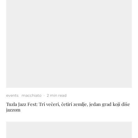
events
macchiato
·
2 min read
Tuzla Jazz Fest: Tri večeri, četiri zemlje, jedan grad koji diše
jazzom