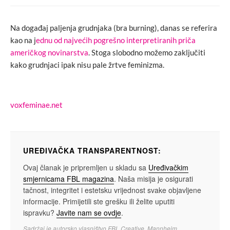
Na događaj paljenja grudnjaka (bra burning), danas se referira
kao na j
ednu od najvećih pogrešno interpretiranih priča
američkog novinarstva
. Stoga slobodno možemo zaključiti
kako grudnjaci ipak nisu pale žrtve feminizma.
voxfeminae.net
UREĐIVAČKA TRANSPARENTNOST:
Ovaj članak je pripremljen u skladu sa
Uređivačkim
smjernicama FBL magazina
. Naša misija je osigurati
tačnost, integritet i estetsku vrijednost svake objavljene
informacije. Primijetili ste grešku ili želite uputiti
ispravku?
Javite nam se ovdje
.
Sadržaj je autorsko vlasništvo FBL Creative, Mannheim.