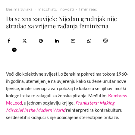
Besima Svraka
·
macchiato
novosti
·
1 min read
Da se zna zauvijek: Nijedan grudnjak nije
stradao za vrijeme rađanja feminizma
Veći dio kolektivne svijesti, o ženskim pokretima tokom 1960-
ih godina, utemeljen je na uvjerenju kako su žene unutar nove
ljevice, imale ravnopravan položaj te kako su se njihovi muški
kolege itekako zalagali za ženska pitanja. Međutim,
Kembrew
McLeod
, u jednom poglavlju knjige,
Pranksters: Making
Mischief in the Modern World
reinterpretira kontrakulturu
šezdesetih skidajući s nje uobičajene stereotipne prikaze.