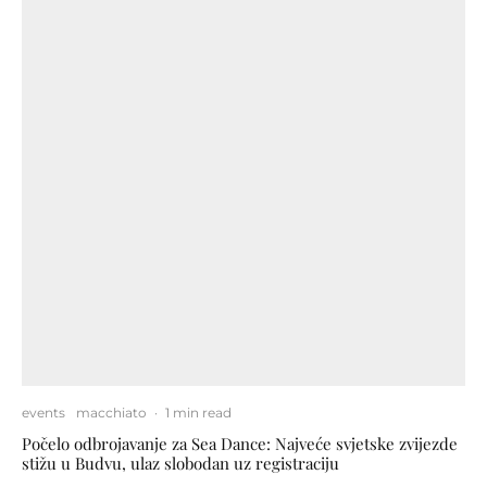
events
macchiato
·
1 min read
Počelo odbrojavanje za Sea Dance: Najveće svjetske zvijezde
stižu u Budvu, ulaz slobodan uz registraciju