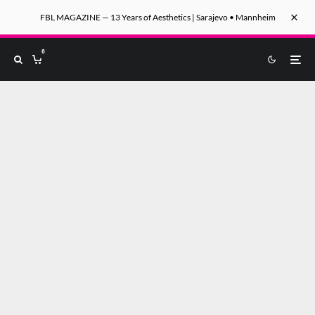
FBL MAGAZINE — 13 Years of Aesthetics | Sarajevo • Mannheim
0