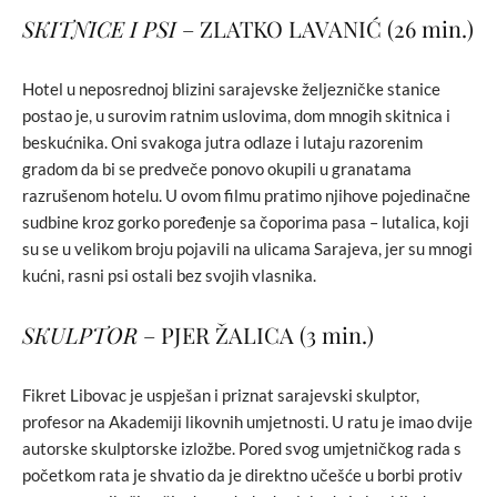
SKITNICE I PSI
– ZLATKO LAVANIĆ (26 min.)
Hotel u neposrednoj blizini sarajevske željezničke stanice
postao je, u surovim ratnim uslovima, dom mnogih skitnica i
beskućnika. Oni svakoga jutra odlaze i lutaju razorenim
gradom da bi se predveče ponovo okupili u granatama
razrušenom hotelu. U ovom filmu pratimo njihove pojedinačne
sudbine kroz gorko poređenje sa čoporima pasa – lutalica, koji
su se u velikom broju pojavili na ulicama Sarajeva, jer su mnogi
kućni, rasni psi ostali bez svojih vlasnika.
SKULPTOR
– PJER ŽALICA (3 min.)
Fikret Libovac je uspješan i priznat sarajevski skulptor,
profesor na Akademiji likovnih umjetnosti. U ratu je imao dvije
autorske skulptorske izložbe. Pored svog umjetničkog rada s
početkom rata je shvatio da je direktno učešće u borbi protiv