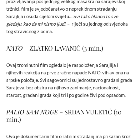
proživljavanja posljednjeg velikog masakra na sarajevskoj
tržnici, film je svjedočanstvo o neprekidnom stradanju
Sarajlija i osuda cijelom svijetu… S
vi tako hladno to sve
gledaju, kao da mi nismo ljudi.
– riječi su jednog od svjedoka
tog stravičnog zločina.
NATO
– ZLATKO LAVANIĆ (3 min.)
Ovaj trominutni film ogledalo je raspoloženja Sarajlija i
njihovih reakcija na prve zračne napade NATO-vih aviona na
srpske položaje. Svi sagovornici su jednostavno građani grada
Sarajeva, bez obzira na njihovo zanimanje, nacionalnost,
starost, građani grada koji tri i po godine živi pod opsadom.
PALIO SAM NOGE
– SRĐAN VULETIĆ (10
min.)
Ovo je dokumentarni film o ratnim stradanjima prikazan kroz