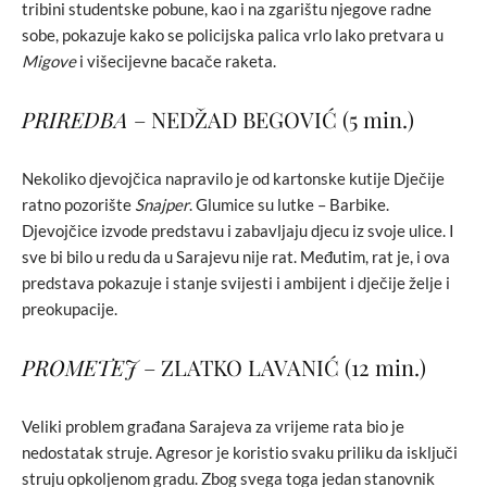
tribini studentske pobune, kao i na zgarištu njegove radne
sobe, pokazuje kako se policijska palica vrlo lako pretvara u
Migove
i višecijevne bacače raketa.
PRIREDBA
– NEDŽAD BEGOVIĆ (5 min.)
Nekoliko djevojčica napravilo je od kartonske kutije Dječije
ratno pozorište
Snajper
. Glumice su lutke – Barbike.
Djevojčice izvode predstavu i zabavljaju djecu iz svoje ulice. I
sve bi bilo u redu da u Sarajevu nije rat. Međutim, rat je, i ova
predstava pokazuje i stanje svijesti i ambijent i dječije želje i
preokupacije.
PROMETEJ
– ZLATKO LAVANIĆ (12 min.)
Veliki problem građana Sarajeva za vrijeme rata bio je
nedostatak struje. Agresor je koristio svaku priliku da isključi
struju opkoljenom gradu. Zbog svega toga jedan stanovnik