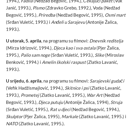
1994.),
Fadila
(Nedžad Begović, 1994.),
Čekajući paket
(Vuk
Janić, 1993.),
Pismo
(Zdravko Grebo, 1992.), Voda (Nedžad
Begović, 1995.),
Priredba
(Nedžad Begović, 1995),
Osmi mart
(Srđan Vuletić, 1993.) i
Anđeli u Sarajevu
(Antonije Žalica,
1993.).
U utorak, 5. aprila
, na programu su filmovi:
Dnevnik reditelja
(Mirza Idrizović, 1994.),
Djeca kao i sva ostala
(Pjer Žalica,
1995.),
Palio sam noge
(Srđan Vuletić, 1993.),
Slike
(Miroslav
Benković, 1994.) i
Amelin školski raspust
(Zlatko Lavanić,
1993.).
U srijedu, 6. aprila
, na programu su filmovi:
Sarajevski gudači
(Vefik Hadžismajlović, 1994.),
Skitnice i psi
(Zlatko Lavanić,
1993.),
Prometej
(Zlatko Lavanić, 1995.),
War Art
(Nedžad
Begović, 1993.),
Djeca putuju
(Antonije Žalica, 1994),
Struja
(Srđan Vuletić, 1995.),
Rat u djeci
(Nedžad Begović, 1994.),
Skulptor
(Pjer Žalica, 1995),
Markale
(Zlatko Lavanić, 1995.) i
NATO
(Zlatko Lavanić, 1995.).