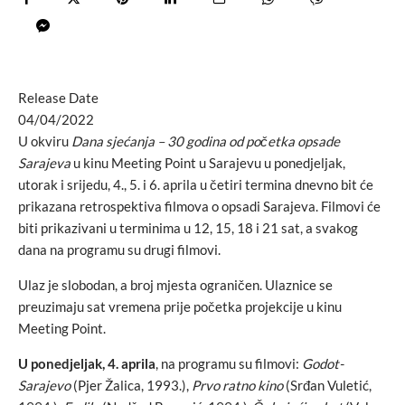
Release Date
04/04/2022
U okviru
Dana sjećanja – 30 godina od početka opsade
Sarajeva
u kinu Meeting Point u Sarajevu u ponedjeljak,
utorak i srijedu, 4., 5. i 6. aprila u četiri termina dnevno bit će
prikazana retrospektiva filmova o opsadi Sarajeva. Filmovi će
biti prikazivani u terminima u 12, 15, 18 i 21 sat, a svakog
dana na programu su drugi filmovi.
Ulaz je slobodan, a broj mjesta ograničen. Ulaznice se
preuzimaju sat vremena prije početka projekcije u kinu
Meeting Point.
U ponedjeljak, 4. aprila
, na programu su filmovi:
Godot-
Sarajevo
(Pjer Žalica, 1993.),
Prvo ratno kino
(Srđan Vuletić,