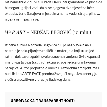
rat nametnuo vidljivi su i kada Haris loži gramofonske ploče da
bi mogao ugrijati vodu da bi se njegova dvomjesečna kćer
okupala. Jer u Sarajevu mjesecima nema vode, struje, plina …
ničega osim pucnjave.
WAR ART
– NEDŽAD BEGOVIĆ (10 min.)
Izložba autora Nedžada Begovića čiji je naziv WAR ART,
nastala je sakupljanjem različitih materijala koji su usljed
ratnih dejstava izgubili svoju osnovnu namjenu. Svi eksponati
imaju
vlastitu historiju
i direktna su posljedica uništavanja
Sarajeva. Autor prepoznaje oblike u razorenim ambijentima i
nudi ih kao ARTE FACT, preobražavajući negativnu energiju
zločina u pozitivne vibracije ljudskog duha.
UREĐIVAČKA TRANSPARENTNOST: