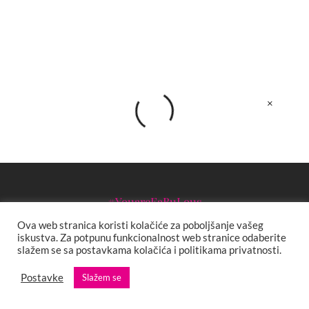
×
#YouareFaBuLous
Fashion.Beauty.Love is a lifestyle magazine. It's a mix of beauty,
Ova web stranica koristi kolačiće za poboljšanje vašeg
iskustva. Za potpunu funkcionalnost web stranice odaberite
fashion, culture, art, controversy & cool! Made in
slažem se sa postavkama kolačića i politikama privatnosti.
Bosnia&Herzegovina!
Postavke
Slažem se
Pretraga