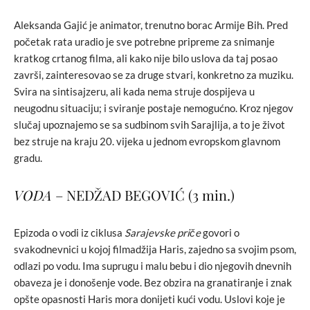
Aleksanda Gajić je animator, trenutno borac Armije Bih. Pred
početak rata uradio je sve potrebne pripreme za snimanje
kratkog crtanog filma, ali kako nije bilo uslova da taj posao
završi, zainteresovao se za druge stvari, konkretno za muziku.
Svira na sintisajzeru, ali kada nema struje dospijeva u
neugodnu situaciju; i sviranje postaje nemogućno. Kroz njegov
slučaj upoznajemo se sa sudbinom svih Sarajlija, a to je život
bez struje na kraju 20. vijeka u jednom evropskom glavnom
gradu.
VODA
– NEDŽAD BEGOVIĆ (3 min.)
Epizoda o vodi iz ciklusa
Sarajevske priče
govori o
svakodnevnici u kojoj filmadžija Haris, zajedno sa svojim psom,
odlazi po vodu. Ima suprugu i malu bebu i dio njegovih dnevnih
obaveza je i donošenje vode. Bez obzira na granatiranje i znak
opšte opasnosti Haris mora donijeti kući vodu. Uslovi koje je