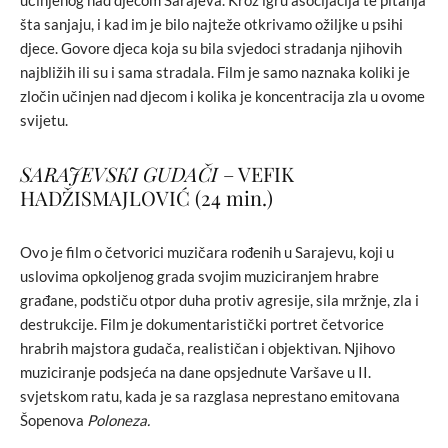
šta sanjaju, i kad im je bilo najteže otkrivamo ožiljke u psihi
djece. Govore djeca koja su bila svjedoci stradanja njihovih
najbližih ili su i sama stradala. Film je samo naznaka koliki je
zločin učinjen nad djecom i kolika je koncentracija zla u ovome
svijetu.
SARAJEVSKI GUDAČI
– VEFIK
HADŽISMAJLOVIĆ (24 min.)
Ovo je film o četvorici muzičara rođenih u Sarajevu, koji u
uslovima opkoljenog grada svojim muziciranjem hrabre
građane, podstiču otpor duha protiv agresije, sila mržnje, zla i
destrukcije. Film je dokumentaristički portret četvorice
hrabrih majstora gudača, realističan i objektivan. Njihovo
muziciranje podsjeća na dane opsjednute Varšave u II.
svjetskom ratu, kada je sa razglasa neprestano emitovana
Šopenova
Poloneza.