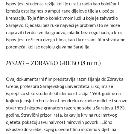
ispovijest studenta režije koji je u ratu radio kao bolničar i
između ostalog nosio amputirane dijelove tijela u peć za
kremaciju. To je film o kolektivnom ludilu koje je zahvatilo
Sarajevo. Dječaku bez ruke najveći je problem što ne može
napraviti tvrdu i veliku grudvu; mladić bez nogu hoda, a kroz
ispovijest režisera ovoga filma, kao i kroz sami film shvatamo
poremećaj koji se desio u glavama Sarajlija.
PISMO
– ZDRAVKO GREBO (8 min.)
Ovaj dokumentarni film predstavlja razmišljanja dr. Zdravka
Grebe, profesora Sarajevskog univerziteta, u kojima se
isprepliću slike studentskih demonstracija 1968. godine na
kojima je osjetio brutalnost pendreka narodne milicije i surove
stvarnosti njegove granatom razorene sobe u Sarajevu 1993.
godine. Stravični prizori rata, kakav je krv na ruci mrtvog
djeteta, pokazuju svu naivnost mirovnih povorki. Lično
iskustvo dr. Grebe, kojeg u ovom filmu možemo vidjeti na