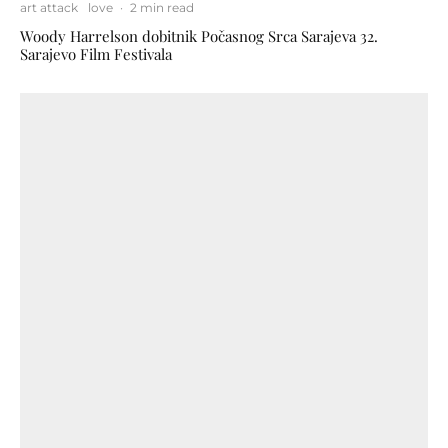
art attack
love
·
2 min read
Woody Harrelson dobitnik Počasnog Srca Sarajeva 32.
Sarajevo Film Festivala