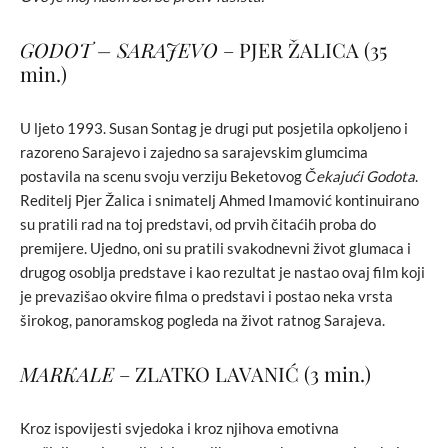
GODOT – SARAJEVO
– PJER ŽALICA (35
min.)
U ljeto 1993. Susan Sontag je drugi put posjetila opkoljeno i
razoreno Sarajevo i zajedno sa sarajevskim glumcima
postavila na scenu svoju verziju Beketovog
Čekajući Godota
.
Reditelj Pjer Žalica i snimatelj Ahmed Imamović kontinuirano
su pratili rad na toj predstavi, od prvih čitaćih proba do
premijere. Ujedno, oni su pratili svakodnevni život glumaca i
drugog osoblja predstave i kao rezultat je nastao ovaj film koji
je prevazišao okvire filma o predstavi i postao neka vrsta
širokog, panoramskog pogleda na život ratnog Sarajeva.
MARKALE
– ZLATKO LAVANIĆ (3 min.)
Kroz ispovijesti svjedoka i kroz njihova emotivna