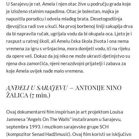
U Sarajevu je rat. Amela i njen otac žive u području grada koje
je izloženo stalnim napadima. Otac je bolestan, majka je
napustila porodicu i odvela mlađeg brata. Desetogodišnja
djevojčica radi sve u kući. Na prvoj borbenoj liniji sakuplja drva
da bi napravila ručak, ugrijala vodu da bi okupala oca. Ljeto je i
raspust u ratnoj školi, ali Amelu čeka škola života i ona nema
vremena za igru s vršnjacima, mora donijeti vodu, ići na rijeku
da opere veš. Dokaz da joj niko ne može ukrasti djetinjstvo su
njena dva zamorčića, njeni nerazdvojni prijatelji i zabava za
koje Amela uvijek nađe malo vremena.
ANĐELI U SARAJEVU
–
ANTONIJE NINO
ŽALICA (7 min.)
Ovaj dokumentarni film inspirisan je art projektom Louisa
Jammesa “Angels On The Walls” instaliranom u Sarajevu,
septembra 1993. i muzikom sarajevske grupe SCH
(kompozitor Senad Hadžimusić). Ovaj film koristi se isključivo