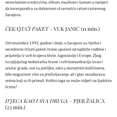
neverbalnim sredstvima, slikom, muzikom i šumom u namjeri
da korespondira sa duhovnom stvarnošću ratom razorenog
Sarajeva.
ČEKAJUĆI PAKET
– VUK JANIĆ (11 min.)
Od novembra 1992. godine i dalje, u Sarajevo su rijetko i
neredovno stizali paketi hrane upućeni od najbliže rodbine i
prijatelja iz svih krajeva bivše Jugoslavije i Evrope. Zbog
iscrpljujućeg nedostatka hrane i svih komunikacija izvan i
unutar grada, ove su pošiljke, iako u neznatnim količinama,
bile mogućnost više za preživljavanje, ali i glas nezaborava
onima koji su ih primali. Koliko toga se može vidjeti na ljudskim
licima?
DJECA KAO I SVA DRUGA
– PJER ŽALICA
(23 min.)