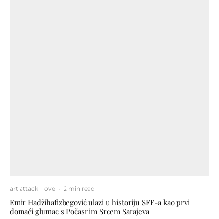
art attack
love
·
2 min read
Emir Hadžihafizbegović ulazi u historiju SFF-a kao prvi
domaći glumac s Počasnim Srcem Sarajeva