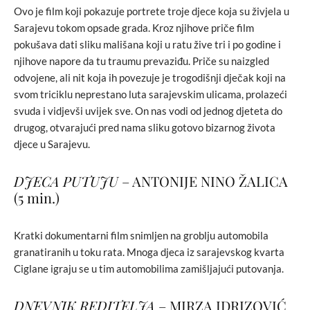
Ovo je film koji pokazuje portrete troje djece koja su živjela u
Sarajevu tokom opsade grada. Kroz njihove priče film
pokušava dati sliku mališana koji u ratu žive tri i po godine i
njihove napore da tu traumu prevaziđu. Priče su naizgled
odvojene, ali nit koja ih povezuje je trogodišnji dječak koji na
svom triciklu neprestano luta sarajevskim ulicama, prolazeći
svuda i vidjevši uvijek sve. On nas vodi od jednog djeteta do
drugog, otvarajući pred nama sliku gotovo bizarnog života
djece u Sarajevu.
DJECA PUTUJU
– ANTONIJE NINO ŽALICA
(5 min.)
Kratki dokumentarni film snimljen na groblju automobila
granatiranih u toku rata. Mnoga djeca iz sarajevskog kvarta
Ciglane igraju se u tim automobilima zamišljajući putovanja.
DNEVNIK REDITELJA
– MIRZA IDRIZOVIĆ