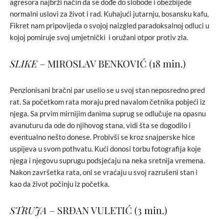
agresora najbrži način da se dođe do slobode i obezbijede
normalni uslovi za život i rad. Kuhajući jutarnju, bosansku kafu,
Fikret nam pripovijeda o svojoj naizgled paradoksalnoj odluci u
kojoj pomiruje svoj umjetnički i oružani otpor protiv zla.
SLIKE
– MIROSLAV BENKOVIĆ (18 min.)
Penzionisani bračni par uselio se u svoj stan neposredno pred
rat. Sa početkom rata moraju pred navalom četnika pobjeći iz
njega. Sa prvim mirnijim danima suprug se odlučuje na opasnu
avanuturu da ode do njihovog stana, vidi šta se dogodilo i
eventualno nešto donese. Probivši se kroz snajperske hice
uspijeva u svom pothvatu. Kući donosi torbu fotografija koje
njega i njegovu suprugu podsjećaju na neka sretnija vremena.
Nakon završetka rata, oni se vraćaju u svoj razrušeni stan i
kao da život počinju iz početka.
STRUJA
– SRĐAN VULETIĆ (3 min.)