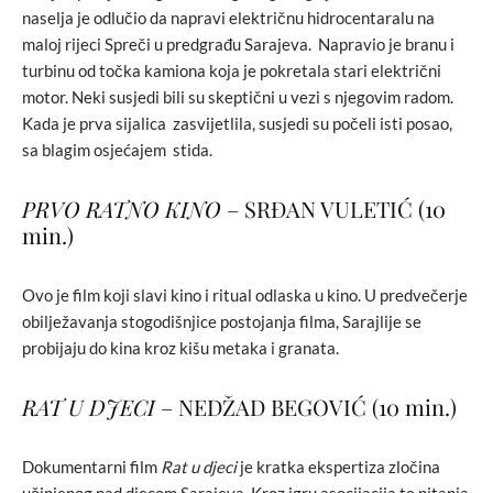
naselja je odlučio da napravi električnu hidrocentaralu na
maloj rijeci Spreči u predgrađu Sarajeva. Napravio je branu i
turbinu od točka kamiona koja je pokretala stari električni
motor. Neki susjedi bili su skeptični u vezi s njegovim radom.
Kada je prva sijalica zasvijetlila, susjedi su počeli isti posao,
sa blagim osjećajem stida.
PRVO RATNO KINO
– SRĐAN VULETIĆ (10
min.)
Ovo je film koji slavi kino i ritual odlaska u kino. U predvečerje
obilježavanja stogodišnjice postojanja filma, Sarajlije se
probijaju do kina kroz kišu metaka i granata.
RAT U DJECI
– NEDŽAD BEGOVIĆ (10 min.)
Dokumentarni film
Rat u djeci
je kratka ekspertiza zločina
učinjenog nad djecom Sarajeva. Kroz igru asocijacija te pitanja