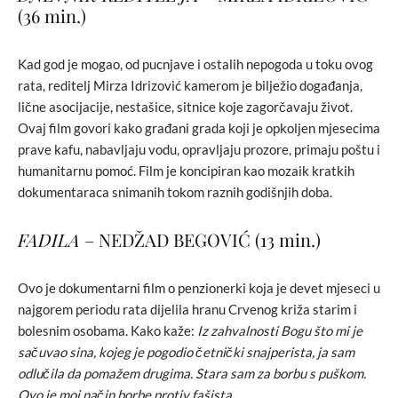
(36 min.)
Kad god je mogao, od pucnjave i ostalih nepogoda u toku ovog
rata, reditelj Mirza Idrizović kamerom je bilježio događanja,
lične asocijacije, nestašice, sitnice koje zagorčavaju život.
Ovaj film govori kako građani grada koji je opkoljen mjesecima
prave kafu, nabavljaju vodu, opravljaju prozore, primaju poštu i
humanitarnu pomoć. Film je koncipiran kao mozaik kratkih
dokumentaraca snimanih tokom raznih godišnjih doba.
FADILA
– NEDŽAD BEGOVIĆ (13 min.)
Ovo je dokumentarni film o penzionerki koja je devet mjeseci u
najgorem periodu rata dijelila hranu Crvenog križa starim i
bolesnim osobama. Kako kaže:
Iz zahvalnosti Bogu što mi je
sačuvao sina, kojeg je pogodio četnički snajperista, ja sam
odlučila da pomažem drugima. Stara sam za borbu s puškom.
Ovo je moj način borbe protiv fašista.