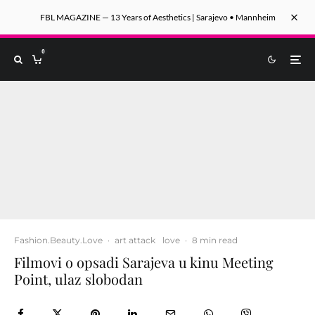
FBL MAGAZINE — 13 Years of Aesthetics | Sarajevo • Mannheim
0
Fashion.Beauty.Love
·
art attack
love
·
8 min read
Filmovi o opsadi Sarajeva u kinu Meeting
Point, ulaz slobodan