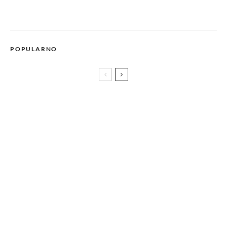
POPULARNO
Film QUO VADIS, AIDA? je bh. kandidat za nagradu Oscar