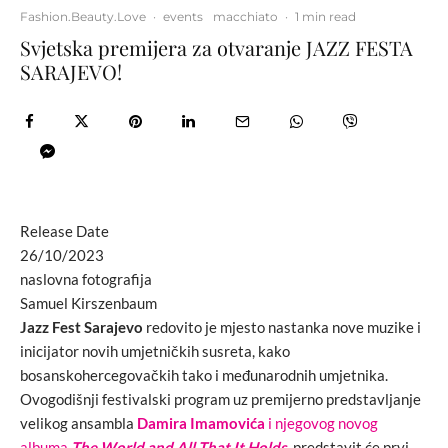
Fashion.Beauty.Love
·
events
macchiato
·
1 min read
Svjetska premijera za otvaranje JAZZ FESTA
SARAJEVO!
Release Date
26/10/2023
naslovna fotografija
Samuel Kirszenbaum
Jazz Fest Sarajevo
redovito je mjesto nastanka nove muzike i
inicijator novih umjetničkih susreta, kako
bosanskohercegovačkih tako i međunarodnih umjetnika.
Ovogodišnji festivalski program uz premijerno predstavljanje
velikog ansambla
Damira Imamovića
i njegovog novog
albuma
The World and All That It Holds
, predstavit će prvi