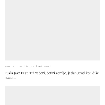
events
macchiato
·
2 min read
Tuzla Jazz Fest: Tri večeri, četiri zemlje, jedan grad koji diše
jazzom