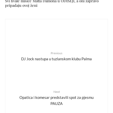
Svi hvale mišiće Matta Damona u ODISEJI, a oni zapravo
pripadaju ovoj ženi
Previous
DJ Jock nastupa u tuzlanskom klubu Palma
Next
Opatica i komesar predstavili spot za pjesmu
PAUZA