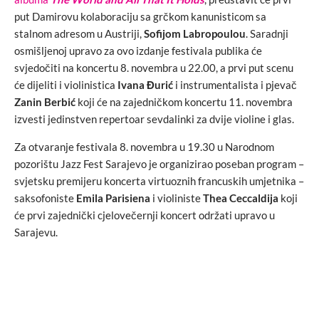
put Damirovu kolaboraciju sa grčkom kanunisticom sa
stalnom adresom u Austriji,
Sofijom Labropoulou
. Saradnji
osmišljenoj upravo za ovo izdanje festivala publika će
svjedočiti na koncertu 8. novembra u 22.00, a prvi put scenu
će dijeliti i violinistica
Ivana Đurić
i instrumentalista i pjevač
Zanin Berbić
koji će na zajedničkom koncertu 11. novembra
izvesti jedinstven repertoar sevdalinki za dvije violine i glas.
Za otvaranje festivala 8. novembra u 19.30 u Narodnom
pozorištu Jazz Fest Sarajevo je organizirao poseban program –
svjetsku premijeru koncerta virtuoznih francuskih umjetnika –
saksofoniste
Emila Parisiena
i violiniste
Thea Ceccaldija
koji
će prvi zajednički cjelovečernji koncert održati upravo u
Sarajevu.