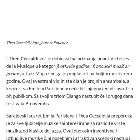
Theo Ceccaldi / foto_Aurore Fouchez
I
Theo Ceccaldi
već je dobio važna priznanja poput Victoires
de la Musique u kategoriji
otkriće godine
i
francuski muzičar
godine
, a Jazz Magazine ga je proglasio i najboljim muzičarem
godine. Ovaj svestrani violinista član je brojnih ansambala, a
koncert sa Emilom Parisienom neće biti njegov jedini susret sa
bh. publikom. Sa svojim triom Django nastupit će i drugog dana
festivala 9. novembra.
Sarajevski susret Emila Parisiena i Thea Ceccaldija preporuka
je za sve ljubitelje muzike zainteresirane za različite vrste
muzika, od klasike do jazza. Ovaj duo osim inventivne i
uzbudljive muzike čini posebnim i atraktivan scenski nastup i