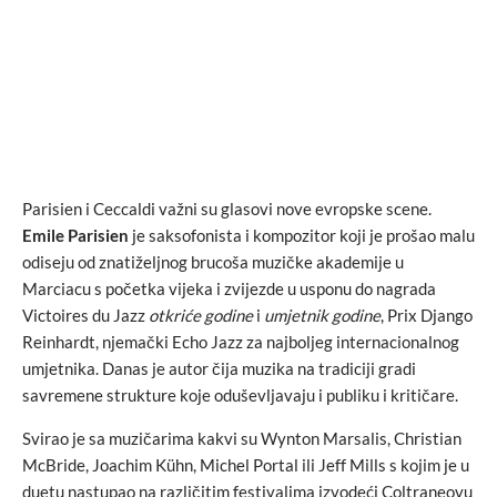
Parisien i Ceccaldi važni su glasovi nove evropske scene.
Emile Parisien
je saksofonista i kompozitor koji je prošao malu
odiseju od znatiželjnog brucoša muzičke akademije u
Marciacu s početka vijeka i zvijezde u usponu do nagrada
Victoires du Jazz
otkriće godine
i
umjetnik godine
, Prix Django
Reinhardt, njemački Echo Jazz za najboljeg internacionalnog
umjetnika. Danas je autor čija muzika na tradiciji gradi
savremene strukture koje oduševljavaju i publiku i kritičare.
Svirao je sa muzičarima kakvi su Wynton Marsalis, Christian
McBride, Joachim Kühn, Michel Portal ili Jeff Mills s kojim je u
duetu nastupao na različitim festivalima izvodeći Coltraneovu