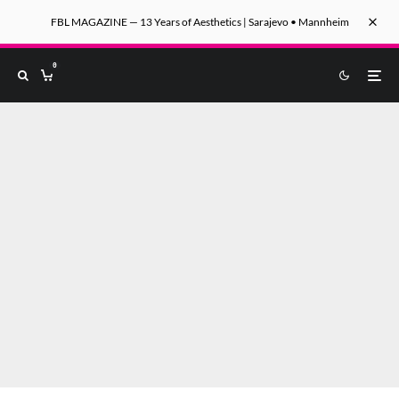
FBL MAGAZINE — 13 Years of Aesthetics | Sarajevo • Mannheim
0