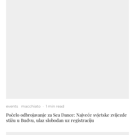
events
macchiato
·
1 min read
Počelo odbrojavanje za Sea Dance: Najveće svjetske zvijezde
stižu u Budvu, ulaz slobodan uz registraciju