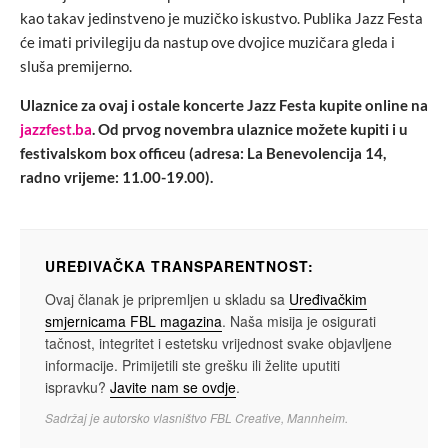
kao takav jedinstveno je muzičko iskustvo. Publika Jazz Festa
će imati privilegiju da nastup ove dvojice muzičara gleda i
sluša premijerno.
Ulaznice za ovaj i ostale koncerte Jazz Festa kupite online na
jazzfest.ba
. Od prvog novembra ulaznice možete kupiti i u
festivalskom box officeu (adresa: La Benevolencija 14,
radno vrijeme: 11.00-19.00).
UREĐIVAČKA TRANSPARENTNOST:
Ovaj članak je pripremljen u skladu sa
Uređivačkim
smjernicama FBL magazina
. Naša misija je osigurati
tačnost, integritet i estetsku vrijednost svake objavljene
informacije. Primijetili ste grešku ili želite uputiti
ispravku?
Javite nam se ovdje
.
Sadržaj je autorsko vlasništvo FBL Creative, Mannheim.