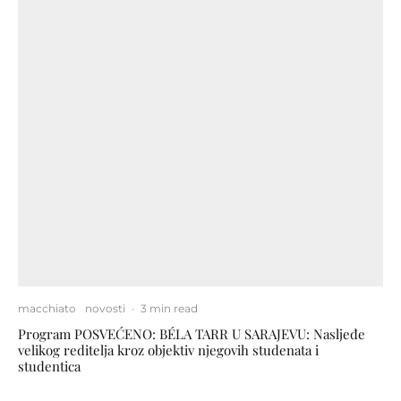
macchiato
novosti
·
3 min read
Program POSVEĆENO: BÉLA TARR U SARAJEVU: Nasljeđe
velikog reditelja kroz objektiv njegovih studenata i
studentica