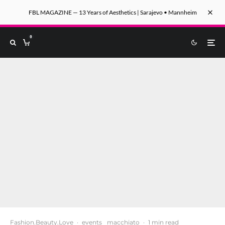
FBL MAGAZINE — 13 Years of Aesthetics | Sarajevo • Mannheim
0
Fashion.Beauty.Love
·
events
macchiato
·
1 min read