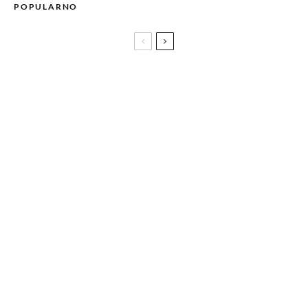
POPULARNO
Ryanair uvrstio Sarajevo na popis svojih destinacija: Od
aprila 5 novih aviolinija