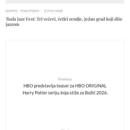
events
macchiato
·
2 min read
Tuzla Jazz Fest: Tri večeri, četiri zemlje, jedan grad koji diše
jazzom
Previous
HBO predstavlja teaser za HBO ORIGINAL
Harry Potter seriju, koja stiže za Božić 2026.