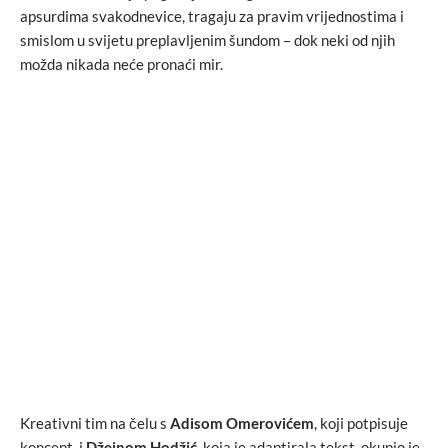
apsurdima svakodnevice, tragaju za pravim vrijednostima i
smislom u svijetu preplavljenim šundom – dok neki od njih
možda nikada neće pronaći mir.
Kreativni tim na čelu s
Adisom Omerovićem
, koji potpisuje
koncept, i
Džejnom Hodžić
, koja je adaptirala tekst, okupio je