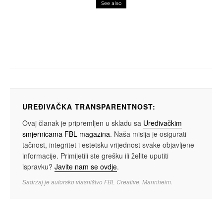
See also
events
macchiato
Brainstorm i Blaze Bayley headlineri
sarajevskog Eternal Flame Festivala
UREĐIVAČKA TRANSPARENTNOST:
Ovaj članak je pripremljen u skladu sa
Uređivačkim
smjernicama FBL magazina
. Naša misija je osigurati
tačnost, integritet i estetsku vrijednost svake objavljene
informacije. Primijetili ste grešku ili želite uputiti
ispravku?
Javite nam se ovdje
.
Sadržaj je autorsko vlasništvo FBL Creative, Mannheim.