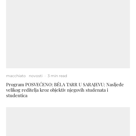
macchiato
novosti
·
3 min read
Program POSVEĆENO: BÉLA TARR U SARAJEVU: Nasljeđe
velikog reditelja kroz objektiv njegovih studenata i
studentica