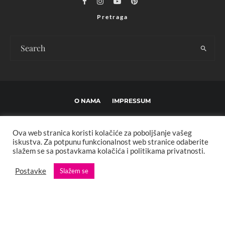
Pretraga
O NAMA
IMPRESSUM
USLOVI KORIŠTENJA I UREĐIVAČKE SMJERNICE
Ova web stranica koristi kolačiće za poboljšanje vašeg
POLITIKA PRIVATNOSTI
MARKETING
KONTAKT
iskustva. Za potpunu funkcionalnost web stranice odaberite
slažem se sa postavkama kolačića i politikama privatnosti.
Copyright © 2013 - 2025 FBL creative. Sva prava zadržana. Developed by:
Postavke
Slažem se
XStreamThemes