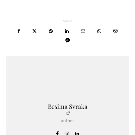
Share
Besima Svraka
author