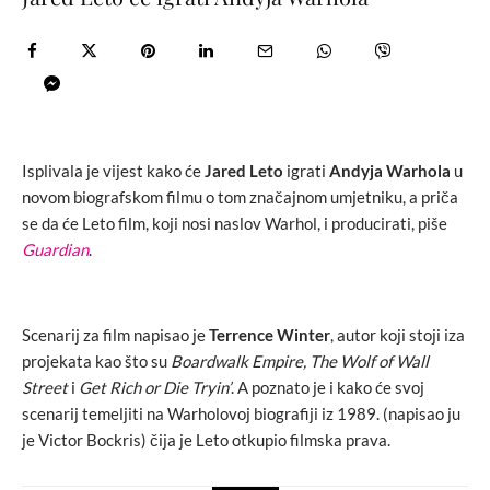
Isplivala je vijest kako će
Jared Leto
igrati
Andyja Warhola
u
novom biografskom filmu o tom značajnom umjetniku, a priča
se da će Leto film, koji nosi naslov Warhol, i producirati, piše
Guardian
.
Scenarij za film napisao je
Terrence Winter
, autor koji stoji iza
projekata kao što su
Boardwalk Empire, The Wolf of Wall
Street
i
Get Rich or Die Tryin’
. A poznato je i kako će svoj
scenarij temeljiti na Warholovoj biografiji iz 1989. (napisao ju
je Victor Bockris) čija je Leto otkupio filmska prava.