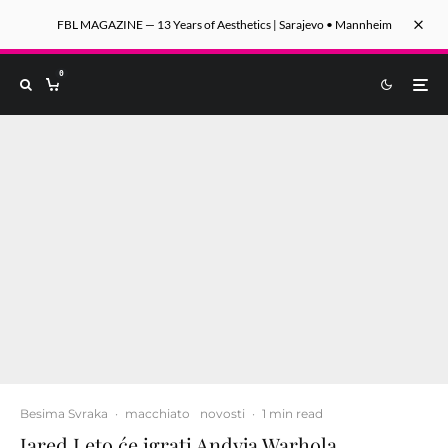
FBL MAGAZINE — 13 Years of Aesthetics | Sarajevo • Mannheim
0
Besima Svraka
·
macchiato
novosti
·
1 min read
Jared Leto će igrati Andyja Warhola