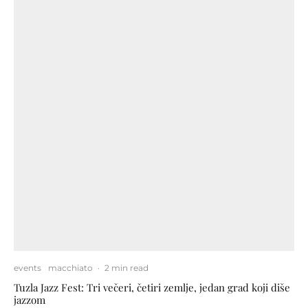
events
macchiato
·
2 min read
Tuzla Jazz Fest: Tri večeri, četiri zemlje, jedan grad koji diše
jazzom