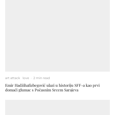
art attack
love
·
2 min read
Emir Hadžihafizbegović ulazi u historiju SFF-a kao prvi
domaći glumac s Počasnim Srcem Sarajeva