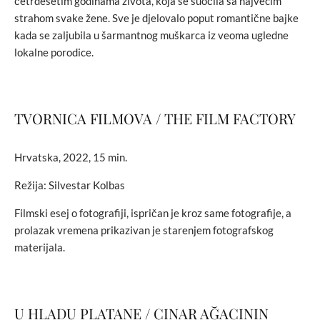
četrdesetim godinama života, koja se suočila sa najvećim
strahom svake žene. Sve je djelovalo poput romantične bajke
kada se zaljubila u šarmantnog muškarca iz veoma ugledne
lokalne porodice.
TVORNICA FILMOVA / THE FILM FACTORY
Hrvatska, 2022, 15 min.
Režija: Silvestar Kolbas
Filmski esej o fotografiji, ispričan je kroz same fotografije, a
prolazak vremena prikazivan je starenjem fotografskog
materijala.
U HLADU PLATANE / ÇINAR AĞACININ