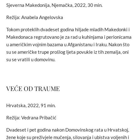
Sjeverna Makedonija, Njemačka, 2022, 30 min.
Režija: Anabela Angelovska
Tokom proteklih dvadeset godina hiljade mladih Makedonki i
Makedonaca regrutovano je za rad u kuhinjama i perionicama
u američkim vojnim bazama u Afganistanu i Iraku. Nakon što
su se američke trupe prošlog ljeta povukle iz tih zemalja, oni
su se vratili u domovinu.
VEĆE OD TRAUME
Hrvatska, 2022, 91 min.
Režija: Vedrana Pribačić
Dvadeset i pet godina nakon Domovinskog rata u Hrvatskoj,
žene koje su preživjele mučenja, silovanja i ubistva voljenih i