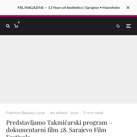
FBL MAGAZINE — 13 Years of Aesthetics | Sarajevo • Mannheim
0
Fashion.Beauty.Love
·
art attack
love
·
5 min read
Predstavljamo Takmičarski program –
dokumentarni film 28. Sarajevo Film
Festivala