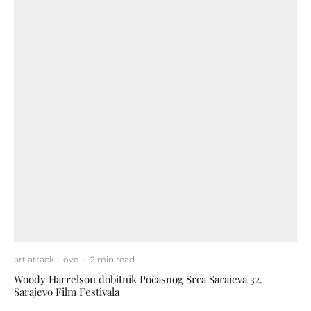
art attack
love
·
2 min read
Woody Harrelson dobitnik Počasnog Srca Sarajeva 32.
Sarajevo Film Festivala