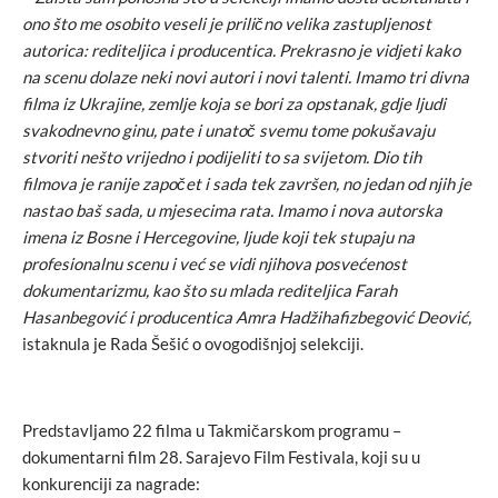
ono što me osobito veseli je prilično velika zastupljenost
autorica: rediteljica i producentica. Prekrasno je vidjeti kako
na scenu dolaze neki novi autori i novi talenti. Imamo tri divna
filma iz Ukrajine, zemlje koja se bori za opstanak, gdje ljudi
svakodnevno ginu, pate i unatoč svemu tome pokušavaju
stvoriti nešto vrijedno i podijeliti to sa svijetom. Dio tih
filmova je ranije započet i sada tek završen, no jedan od njih je
nastao baš sada, u mjesecima rata. Imamo i nova autorska
imena iz Bosne i Hercegovine, ljude koji tek stupaju na
profesionalnu scenu i već se vidi njihova posvećenost
dokumentarizmu, kao što su mlada rediteljica Farah
Hasanbegović i producentica Amra Hadžihafizbegović Deović,
istaknula je Rada Šešić o ovogodišnjoj selekciji.
Predstavljamo 22 filma u Takmičarskom programu –
dokumentarni film 28. Sarajevo Film Festivala, koji su u
konkurenciji za nagrade: