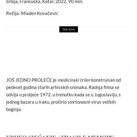
Srbija, Francuska, Katar, 2022, 90 min.
Režija: Mladen Kovačević
See also
art attack
love
ODYSSEY: Poslušajte prvi DJ set u zraku i uživajte u
nevjerovatnim snimcima Sarajeva
JOŠ JEDNO PROLEĆE je
medicinski triler
konstruisan od
pedeset godina starih arhivskih snimaka. Radnja filma se
odvija u proljeće 1972. u trenutku kada se u Jugoslaviju, s
jednog bazara u Iraku, proširio smrtonosni virus velikih
boginja.