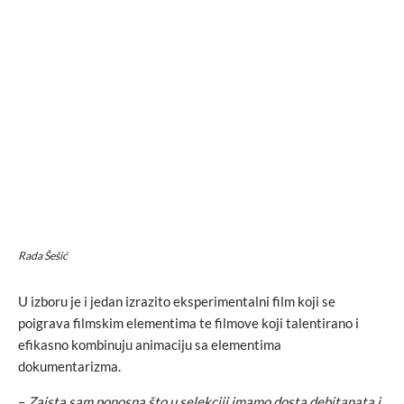
Rada Šešić
U izboru je i jedan izrazito eksperimentalni film koji se
poigrava filmskim elementima te filmove koji talentirano i
efikasno kombinuju animaciju sa elementima
dokumentarizma.
–
Zaista sam ponosna što u selekciji imamo dosta debitanata i