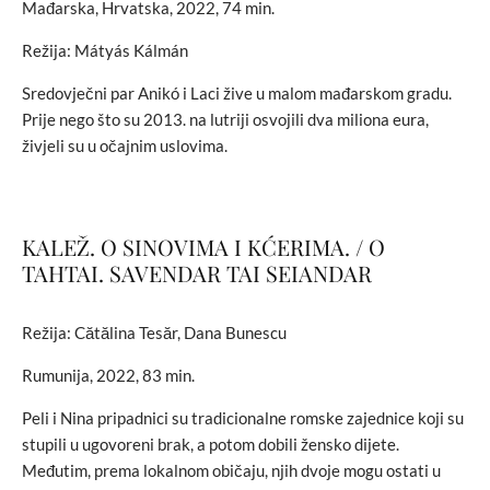
Mađarska, Hrvatska, 2022, 74 min.
Režija: Mátyás Kálmán
Sredovječni par Anikó i Laci žive u malom mađarskom gradu.
Prije nego što su 2013. na lutriji osvojili dva miliona eura,
živjeli su u očajnim uslovima.
KALEŽ. O SINOVIMA I KĆERIMA. / O
TAHTAI. SAVENDAR TAI SEIANDAR
Režija: Cătălina Tesăr, Dana Bunescu
Rumunija, 2022, 83 min.
Peli i Nina pripadnici su tradicionalne romske zajednice koji su
stupili u ugovoreni brak, a potom dobili žensko dijete.
Međutim, prema lokalnom običaju, njih dvoje mogu ostati u