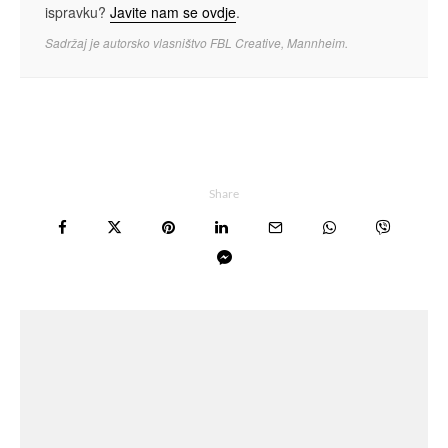
ispravku?
Javite nam se ovdje
.
Sadržaj je autorsko vlasništvo FBL Creative, Mannheim.
Share