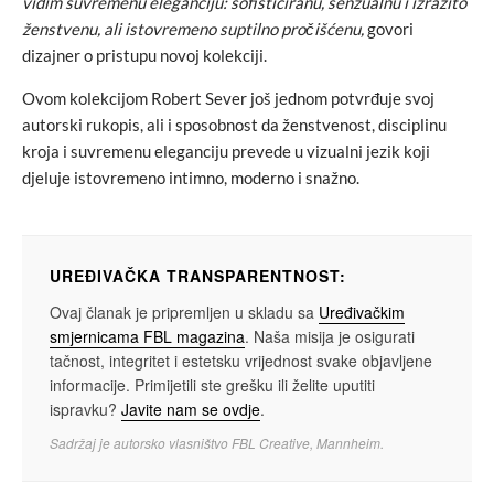
vidim suvremenu eleganciju: sofisticiranu, senzualnu i izrazito
ženstvenu, ali istovremeno suptilno pročišćenu,
govori
dizajner o pristupu novoj kolekciji.
Ovom kolekcijom Robert Sever još jednom potvrđuje svoj
autorski rukopis, ali i sposobnost da ženstvenost, disciplinu
kroja i suvremenu eleganciju prevede u vizualni jezik koji
djeluje istovremeno intimno, moderno i snažno.
UREĐIVAČKA TRANSPARENTNOST:
Ovaj članak je pripremljen u skladu sa
Uređivačkim
smjernicama FBL magazina
. Naša misija je osigurati
tačnost, integritet i estetsku vrijednost svake objavljene
informacije. Primijetili ste grešku ili želite uputiti
ispravku?
Javite nam se ovdje
.
Sadržaj je autorsko vlasništvo FBL Creative, Mannheim.