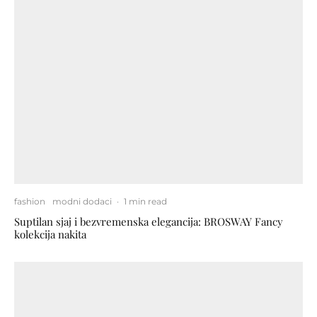
fashion
modni dodaci
·
1 min read
Suptilan sjaj i bezvremenska elegancija: BROSWAY Fancy
kolekcija nakita