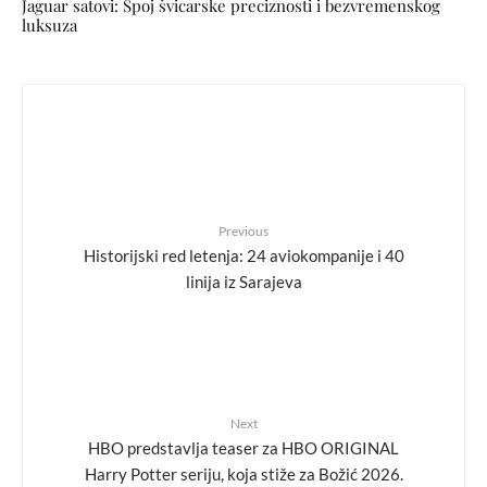
Jaguar satovi: Spoj švicarske preciznosti i bezvremenskog
luksuza
Previous
Historijski red letenja: 24 aviokompanije i 40
linija iz Sarajeva
Next
HBO predstavlja teaser za HBO ORIGINAL
Harry Potter seriju, koja stiže za Božić 2026.