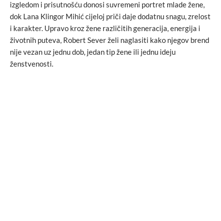
izgledom i prisutnošću donosi suvremeni portret mlade žene,
dok Lana Klingor Mihić cijeloj priči daje dodatnu snagu, zrelost
i karakter. Upravo kroz žene različitih generacija, energija i
životnih puteva, Robert Sever želi naglasiti kako njegov brend
nije vezan uz jednu dob, jedan tip žene ili jednu ideju
ženstvenosti.