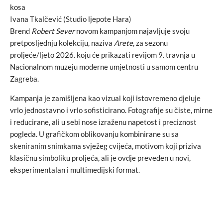
kosa
Ivana Tkalčević (Studio ljepote Hara)
Brend
Robert Sever
novom kampanjom najavljuje svoju
pretposljednju kolekciju, naziva
Arete
, za sezonu
proljeće/ljeto 2026. koju će prikazati revijom 9. travnja u
Nacionalnom muzeju moderne umjetnosti u samom centru
Zagreba.
Kampanja je zamišljena kao vizual koji istovremeno djeluje
vrlo jednostavno i vrlo sofisticirano. Fotografije su čiste, mirne
i reducirane, ali u sebi nose izraženu napetost i preciznost
pogleda. U grafičkom oblikovanju kombinirane su sa
skeniranim snimkama svježeg cvijeća, motivom koji priziva
klasičnu simboliku proljeća, ali je ovdje preveden u novi,
eksperimentalan i multimedijski format.