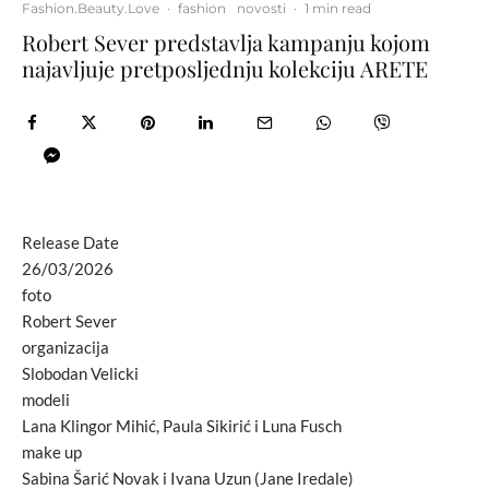
Fashion.Beauty.Love
·
fashion
novosti
·
1 min read
Robert Sever predstavlja kampanju kojom
najavljuje pretposljednju kolekciju ARETE
Release Date
26/03/2026
foto
Robert Sever
organizacija
Slobodan Velicki
modeli
Lana Klingor Mihić, Paula Sikirić i Luna Fusch
make up
Sabina Šarić Novak i Ivana Uzun (Jane Iredale)