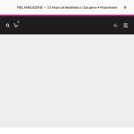
FBL MAGAZINE — 13 Years of Aesthetics | Sarajevo • Mannheim
0