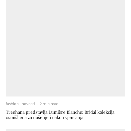
fashion
novosti
·
2 min read
Treehana predstavlja Lumière Blanche: Bridal kolekcija
osmišljena za nošenje i nakon vjenčanja