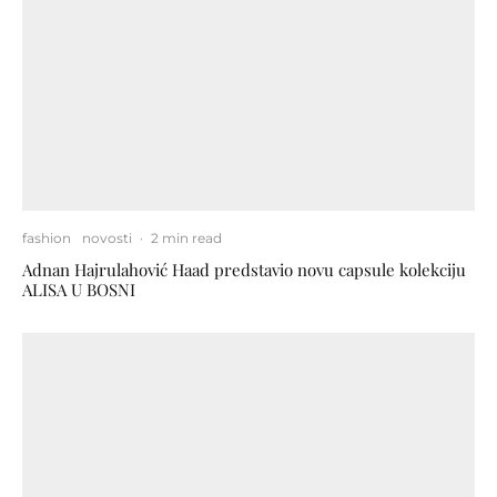
fashion
novosti
·
2 min read
Adnan Hajrulahović Haad predstavio novu capsule kolekciju
ALISA U BOSNI