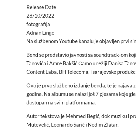
Release Date
28/10/2022
fotografija
Adnan Lingo
Na službenom Youtube kanalu je objavljen prvi si
Bend se predstavio javnosti sa soundtrack-om koji
Tanovića i Amre Bakšić Čamo u režiji Danisa Tanovi
Content Laba, BH Telecoma, i sarajevske produkc
Ovo je prvo službeno izdanje benda, te je najava 
godine. Na albumu se nalazi još 7 pjesama koje gleda
dostupan na svim platformama.
Autor tekstova je Mehmed Begić, dok muziku i pro
Mutevelić, Leonardo Šarić i Nedim Zlatar.