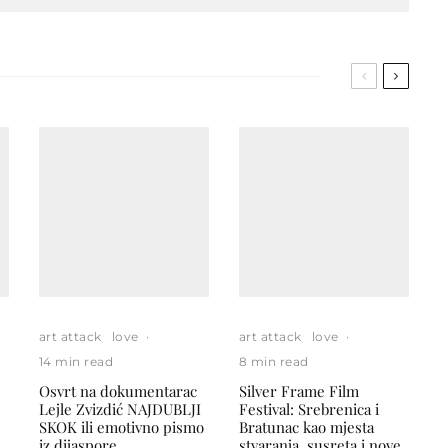
art attack
love
·
art attack
love
·
14 min read
8 min read
Osvrt na dokumentarac
Silver Frame Film
Lejle Zvizdić NAJDUBLJI
Festival: Srebrenica i
SKOK ili emotivno pismo
Bratunac kao mjesta
iz dijaspore
stvaranja, susreta i nove