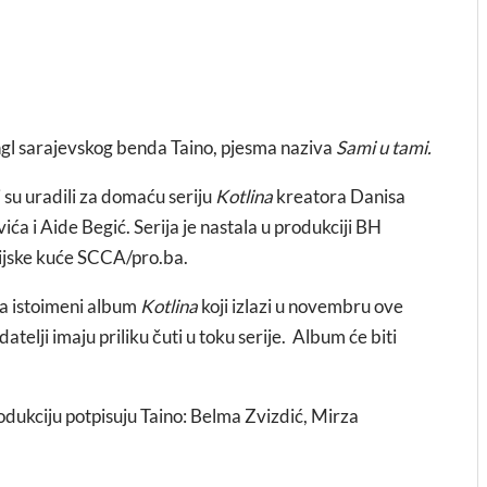
ngl sarajevskog benda Taino, pjesma naziva
Sami u tami.
 su uradili za domaću seriju
Kotlina
kreatora Danisa
ća i Aide Begić. Serija je nastala u produkciji BH
ijske kuće SCCA/pro.ba.
za istoimeni album
Kotlina
koji izlazi u novembru ove
telji imaju priliku čuti u toku serije. Album će biti
dukciju potpisuju Taino: Belma Zvizdić, Mirza