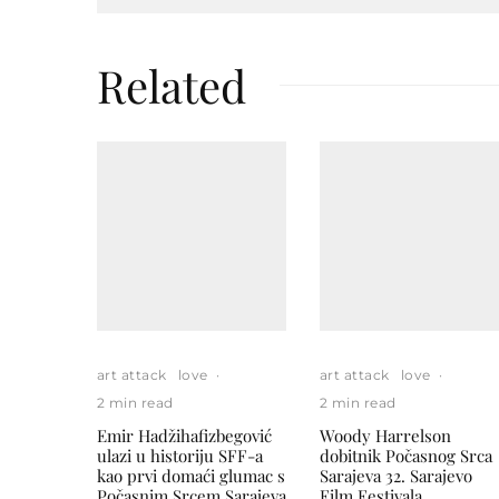
Related
art attack
love
·
art attack
love
·
2 min read
2 min read
Emir Hadžihafizbegović
Woody Harrelson
ulazi u historiju SFF-a
dobitnik Počasnog Srca
kao prvi domaći glumac s
Sarajeva 32. Sarajevo
Počasnim Srcem Sarajeva
Film Festivala