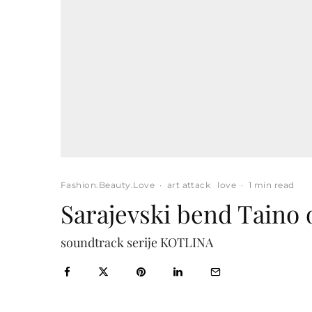
Fashion.Beauty.Love
·
art attack
love
·
1 min read
Sarajevski bend Taino 
soundtrack serije KOTLINA