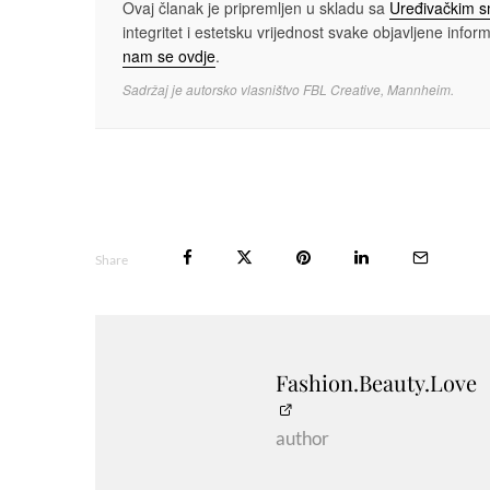
Ovaj članak je pripremljen u skladu sa
Uređivačkim 
integritet i estetsku vrijednost svake objavljene informa
nam se ovdje
.
Sadržaj je autorsko vlasništvo FBL Creative, Mannheim.
Share
Fashion.Beauty.Love
author