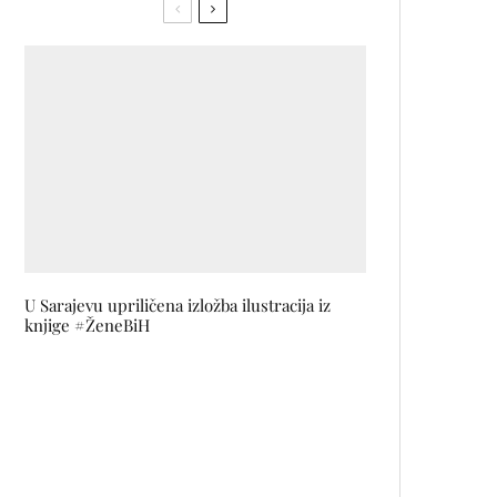
U Sarajevu upriličena izložba ilustracija iz
knjige #ŽeneBiH
Aviokompanija Wizz Air zatvara
bazu u Sarajevu