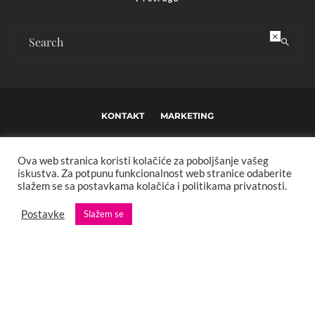
×
KONTAKT
MARKETING
USLOVI KORIŠTENJA I UREĐIVAČKE SMJERNICE
Ova web stranica koristi kolačiće za poboljšanje vašeg
IMPRESSUM
O NAMA
iskustva. Za potpunu funkcionalnost web stranice odaberite
slažem se sa postavkama kolačića i politikama privatnosti.
Copyright © 2013 - 2025 FBL creative. Sva prava zadržana. Developed by:
Postavke
Slažem se
XStreamThemes