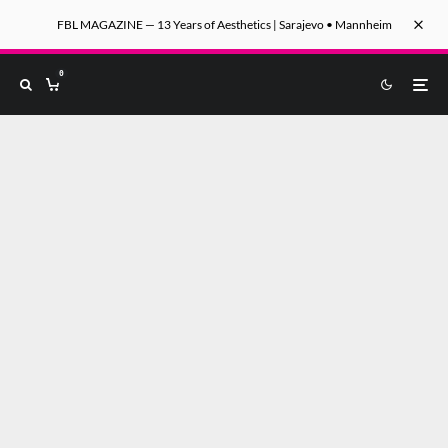
FBL MAGAZINE — 13 Years of Aesthetics | Sarajevo • Mannheim
0