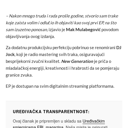
– Nakon mnogo truda i rada prošle godine, stvorio sam trake
koje zaista volim i odlučio ih objaviti kao svoj prvi EP, na što
sam izuzetno ponosan,
izjavio je
Mak Mulabegović
povodom
objavljivanja ovog izdanja.
Za dodatnu produkcijsku perfekciju pobrinuo se renomirani
DJ
Jock
, koji je radio mastering svih traka, osiguravajući
besprijekorni zvučni kvalitet.
New Generation
je priča o
mladalačkoj energiji, kreativnosti i hrabrosti da se pomjeraju
granice zvuka.
EP je dostupan na svim digitalnim streaming platformama.
UREĐIVAČKA TRANSPARENTNOST:
Ovaj članak je pripremljen u skladu sa
Uređivačkim
smjernicama FBL magazina
. Naša misija je osigurati