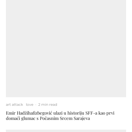
art attack
love
·
2 min read
Emir Hadžihafizbegović ulazi u historiju SFF-a kao prvi
domaći glumac s Počasnim Srcem Sarajeva