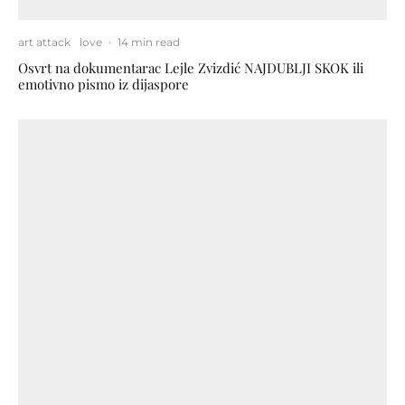
art attack
love
·
14 min read
Osvrt na dokumentarac Lejle Zvizdić NAJDUBLJI SKOK ili
emotivno pismo iz dijaspore