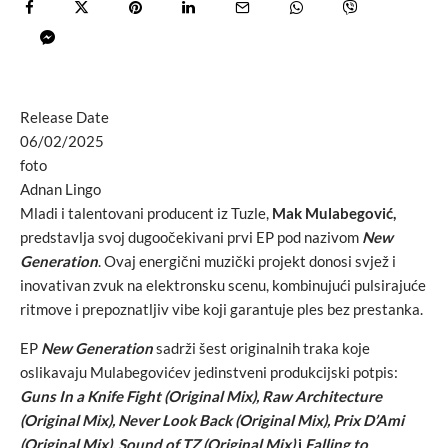
Release Date
06/02/2025
foto
Adnan Lingo
Mladi i talentovani producent iz Tuzle,
Mak Mulabegović,
predstavlja svoj dugoočekivani prvi EP pod nazivom
New
Generation
. Ovaj energični muzički projekt donosi svjež i
inovativan zvuk na elektronsku scenu, kombinujući pulsirajuće
ritmove i prepoznatljiv vibe koji garantuje ples bez prestanka.
EP
New Generation
sadrži šest originalnih traka koje
oslikavaju Mulabegovićev jedinstveni produkcijski potpis:
Guns In a Knife Fight (Original Mix),
Raw Architecture
(Original Mix),
Never Look Back (Original Mix),
Prix D’Ami
(Original Mix),
Sound of TZ (Original Mix)
i
Falling to