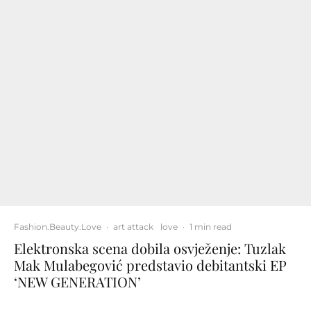
Fashion.Beauty.Love
·
art attack
love
·
1 min read
Elektronska scena dobila osvježenje: Tuzlak
Mak Mulabegović predstavio debitantski EP
‘NEW GENERATION’