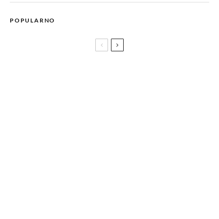
POPULARNO
GABRIELLE CHANEL ESSENCE: Miris kao personifikacija
slobode