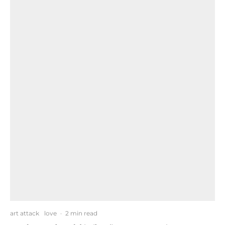
art attack
love
·
2 min read