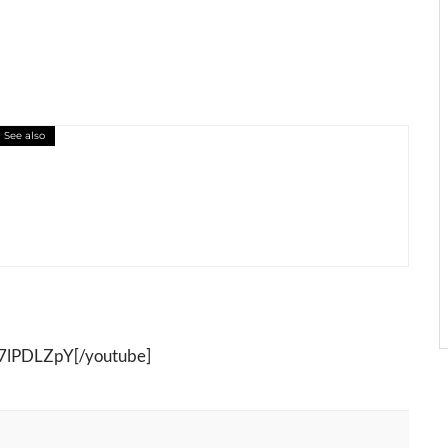
See also
ava TOTOVI će vas ‘razvaliti na troje’
7lPDLZpY[/youtube]