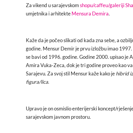
Za vikend u sarajevskom
shopu/caffeu/galeriji Sh
umjetnika i arhitekte
Mensura Demira
.
Kaže da je počeo slikati od kada zna sebe, a ozbilj
godine. Mensur Demir je prvu izložbu imao 1997. 
se bavi od 1996. godine. Godine 2000. upisao je Ar
Amira Vuka-Zeca, dok je tri godine proveo kao va
Sarajevu. Za svoj stil Mensur kaže kako je
hibrid 
figura/lica
.
Upravo je on osmislio enterijerski koncept/rješenje
sarajevskom javnom prostoru.