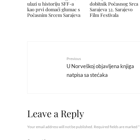
ulazi u historiju SFF-a
dobitnik Počasnog Srca
kao prvi domaći glumac s
Sarajeva 32. Sarajevo
Počasnim Srcem Sarajeva
Film Festivala
Previous
U Norveškoj objavljena knjiga
natpisa sa stećaka
Leave a Reply
Your email address will not be published.
Required fields are marked
*