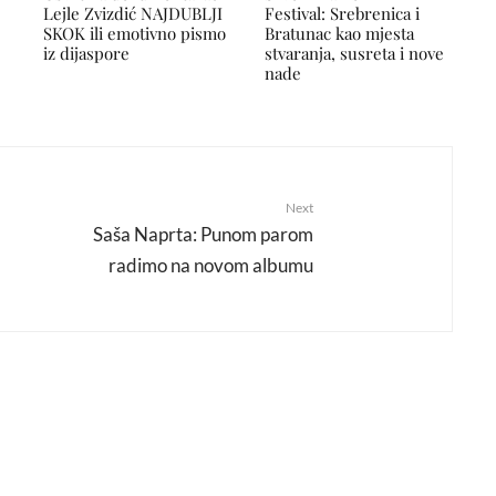
Lejle Zvizdić NAJDUBLJI
Festival: Srebrenica i
SKOK ili emotivno pismo
Bratunac kao mjesta
iz dijaspore
stvaranja, susreta i nove
nade
Next
Saša Naprta: Punom parom
radimo na novom albumu