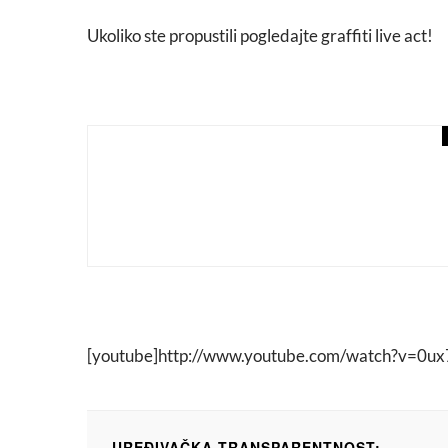
Ukoliko ste propustili pogledajte graffiti live act!
art attack
love
Pozorišna kritika: Predst
[youtube]http://www.youtube.com/watch?v=0ux
UREĐIVAČKA TRANSPARENTNOST: