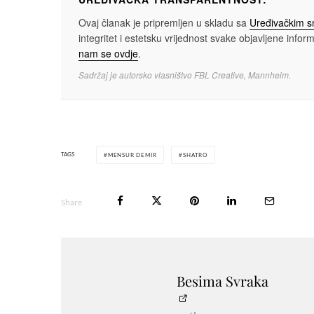
Ovaj članak je pripremljen u skladu sa
Uređivačkim 
integritet i estetsku vrijednost svake objavljene informa
nam se ovdje
.
Sadržaj je autorsko vlasništvo FBL Creative, Mannheim.
TAGS
MENSUR DEMIR
SHATRO
Share
Besima Svraka