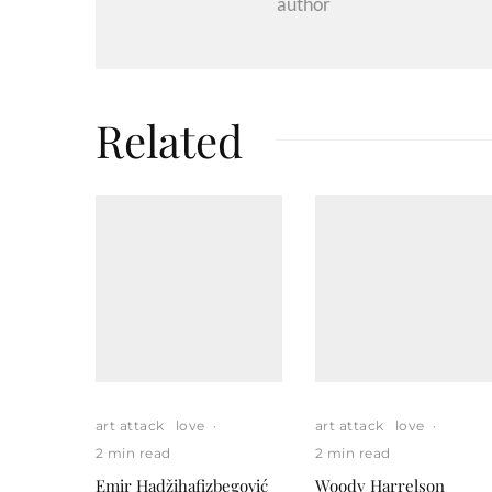
author
Related
art attack
love
·
art attack
love
·
2 min read
2 min read
Emir Hadžihafizbegović
Woody Harrelson