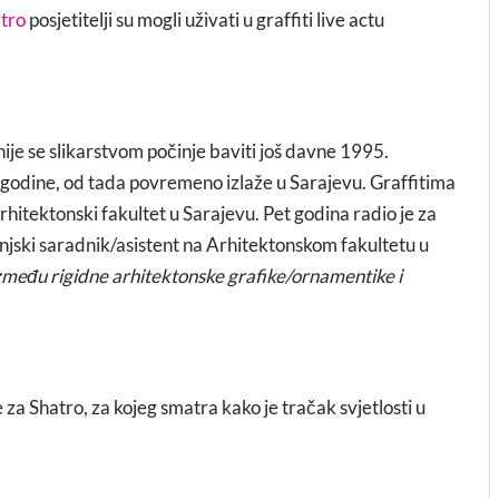
atro
posjetitelji su mogli uživati u graffiti live actu
nije se slikarstvom počinje baviti još davne 1995.
godine, od tada povremeno izlaže u Sarajevu. Graffitima
hitektonski fakultet u Sarajevu. Pet godina radio je za
njski saradnik/asistent na Arhitektonskom fakultetu u
između rigidne arhitektonske grafike/ornamentike i
 za Shatro, za kojeg smatra kako je tračak svjetlosti u