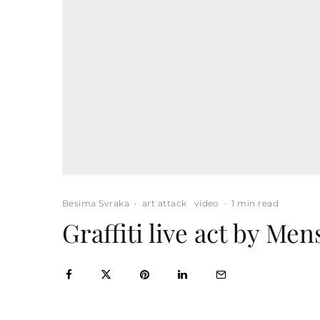
Besima Svraka
·
art attack
video
·
1 min read
Graffiti live act by Me