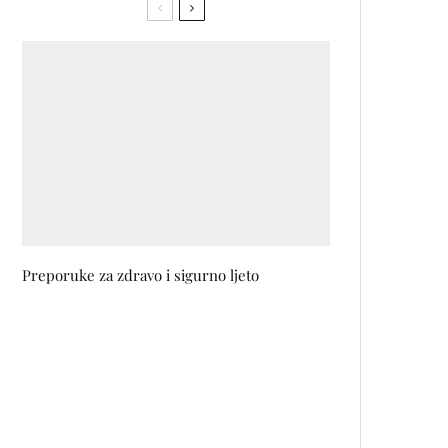
Preporuke za zdravo i sigurno ljeto
Volkswagen ID.modeli
predvodnici 4. “Vivia Run and
More Weekend” polumaratona u
Banjoj Luci