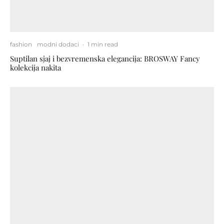
fashion
modni dodaci
·
1 min read
Suptilan sjaj i bezvremenska elegancija: BROSWAY Fancy
kolekcija nakita