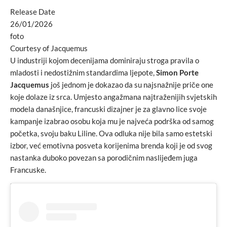
Release Date
26/01/2026
foto
Courtesy of Jacquemus
U industriji kojom decenijama dominiraju stroga pravila o
mladosti i nedostižnim standardima ljepote,
Simon Porte
Jacquemus
još jednom je dokazao da su najsnažnije priče one
koje dolaze iz srca. Umjesto angažmana najtraženijih svjetskih
modela današnjice, francuski dizajner je za glavno lice svoje
kampanje izabrao osobu koja mu je najveća podrška od samog
početka, svoju baku Liline. Ova odluka nije bila samo estetski
izbor, već emotivna posveta korijenima brenda koji je od svog
nastanka duboko povezan sa porodičnim naslijeđem juga
Francuske.