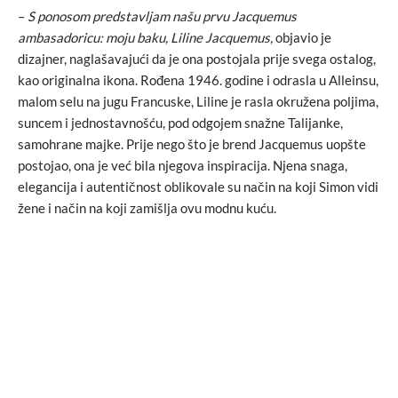
–
S ponosom predstavljam našu prvu Jacquemus
ambasadoricu: moju baku, Liline Jacquemus,
objavio je
dizajner, naglašavajući da je ona postojala prije svega ostalog,
kao originalna ikona. Rođena 1946. godine i odrasla u Alleinsu,
malom selu na jugu Francuske, Liline je rasla okružena poljima,
suncem i jednostavnošću, pod odgojem snažne Talijanke,
samohrane majke. Prije nego što je brend Jacquemus uopšte
postojao, ona je već bila njegova inspiracija. Njena snaga,
elegancija i autentičnost oblikovale su način na koji Simon vidi
žene i način na koji zamišlja ovu modnu kuću.