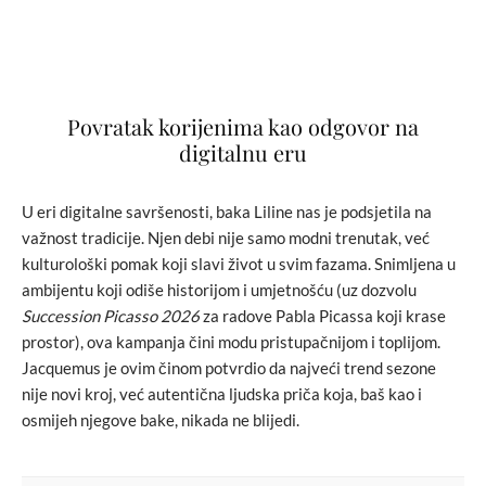
Povratak korijenima kao odgovor na
digitalnu eru
U eri digitalne savršenosti, baka Liline nas je podsjetila na
važnost tradicije. Njen debi nije samo modni trenutak, već
kulturološki pomak koji slavi život u svim fazama. Snimljena u
ambijentu koji odiše historijom i umjetnošću (uz dozvolu
Succession Picasso 2026
za radove Pabla Picassa koji krase
prostor), ova kampanja čini modu pristupačnijom i toplijom.
Jacquemus je ovim činom potvrdio da najveći trend sezone
nije novi kroj, već autentična ljudska priča koja, baš kao i
osmijeh njegove bake, nikada ne blijedi.