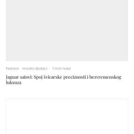
fashion
modni dodaci
·
1 min read
Jaguar satovi: Spoj švicarske preciznosti i bezvremenskog
luksuza