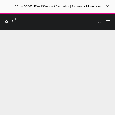
FBL MAGAZINE — 13 Years of Aesthetics | Sarajevo • Mannheim
0