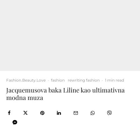
Fashion.Beauty.Love
·
fashion
rewriting fashion
·
1 min read
Jacquemusova baka Liline kao ultimativna
modna muza