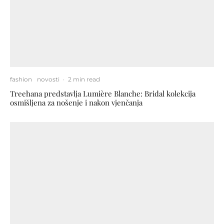
fashion
novosti
·
2 min read
Treehana predstavlja Lumière Blanche: Bridal kolekcija
osmišljena za nošenje i nakon vjenčanja