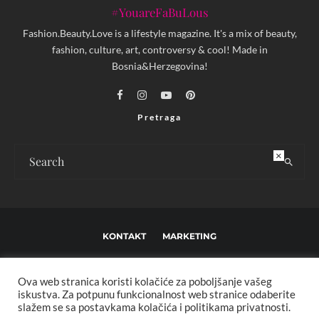
#YouareFaBuLous
Fashion.Beauty.Love is a lifestyle magazine. It's a mix of beauty,
fashion, culture, art, controversy & cool! Made in
Bosnia&Herzegovina!
Pretraga
×
KONTAKT
MARKETING
USLOVI KORIŠTENJA I UREĐIVAČKE SMJERNICE
Ova web stranica koristi kolačiće za poboljšanje vašeg
IMPRESSUM
O NAMA
iskustva. Za potpunu funkcionalnost web stranice odaberite
slažem se sa postavkama kolačića i politikama privatnosti.