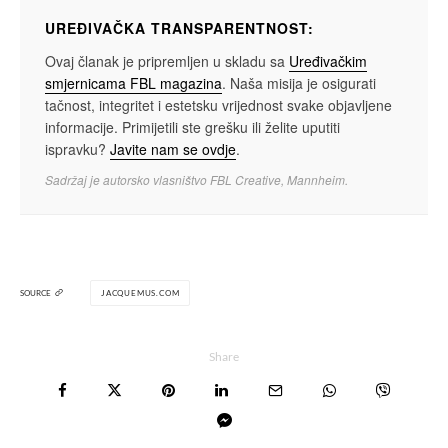
UREĐIVAČKA TRANSPARENTNOST:
Ovaj članak je pripremljen u skladu sa
Uređivačkim
smjernicama FBL magazina
. Naša misija je osigurati
tačnost, integritet i estetsku vrijednost svake objavljene
informacije. Primijetili ste grešku ili želite uputiti
ispravku?
Javite nam se ovdje
.
Sadržaj je autorsko vlasništvo FBL Creative, Mannheim.
SOURCE
JACQUEMUS.COM
Share