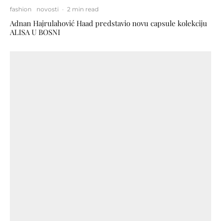
fashion
novosti
·
2 min read
Adnan Hajrulahović Haad predstavio novu capsule kolekciju
ALISA U BOSNI