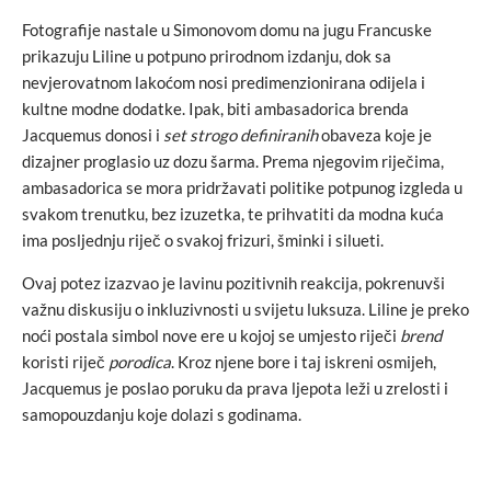
Fotografije nastale u Simonovom domu na jugu Francuske
prikazuju Liline u potpuno prirodnom izdanju, dok sa
nevjerovatnom lakoćom nosi predimenzionirana odijela i
kultne modne dodatke. Ipak, biti ambasadorica brenda
Jacquemus donosi i
set strogo definiranih
obaveza koje je
dizajner proglasio uz dozu šarma. Prema njegovim riječima,
ambasadorica se mora pridržavati politike potpunog izgleda u
svakom trenutku, bez izuzetka, te prihvatiti da modna kuća
ima posljednju riječ o svakoj frizuri, šminki i silueti.
Ovaj potez izazvao je lavinu pozitivnih reakcija, pokrenuvši
važnu diskusiju o inkluzivnosti u svijetu luksuza. Liline je preko
noći postala simbol nove ere u kojoj se umjesto riječi
brend
koristi riječ
porodica
. Kroz njene bore i taj iskreni osmijeh,
Jacquemus je poslao poruku da prava ljepota leži u zrelosti i
samopouzdanju koje dolazi s godinama.