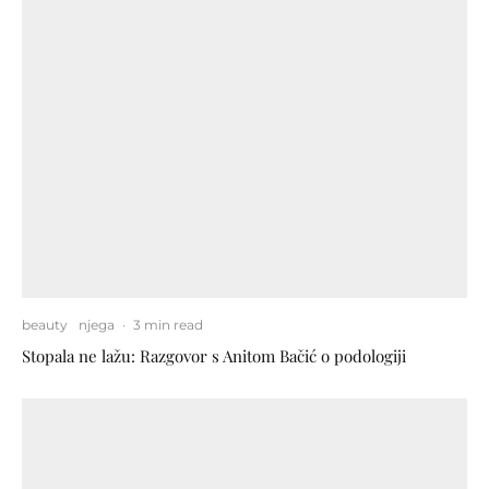
beauty
njega
·
3 min read
Stopala ne lažu: Razgovor s Anitom Bačić o podologiji