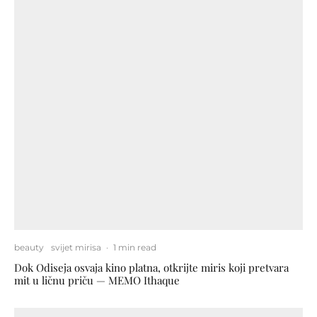
beauty
svijet mirisa
·
1 min read
Dok Odiseja osvaja kino platna, otkrijte miris koji pretvara
mit u ličnu priču — MEMO Ithaque