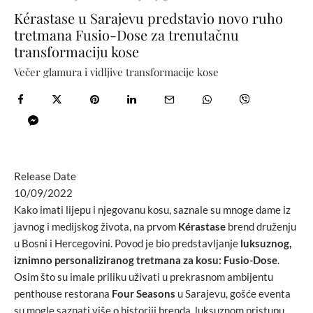
Kérastase u Sarajevu predstavio novo ruho
tretmana Fusio-Dose za trenutačnu
transformaciju kose
Večer glamura i vidljive transformacije kose
Release Date
10/09/2022
Kako imati lijepu i njegovanu kosu, saznale su mnoge dame iz
javnog i medijskog života, na prvom
Kérastase
brend druženju
u Bosni i Hercegovini. Povod je bio predstavljanje
luksuznog,
iznimno personaliziranog tretmana za kosu: Fusio-Dose
.
Osim što su imale priliku uživati u prekrasnom ambijentu
penthouse restorana
Four Seasons
u Sarajevu, gošće eventa
su mogle saznati više o historiji brenda, luksuznom pristupu