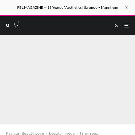
FBL MAGAZINE — 13 Years of Aesthetics | Sarajevo • Mannheim
0
Fashion.Beauty.Love
·
beauty
njega
·
1 min read