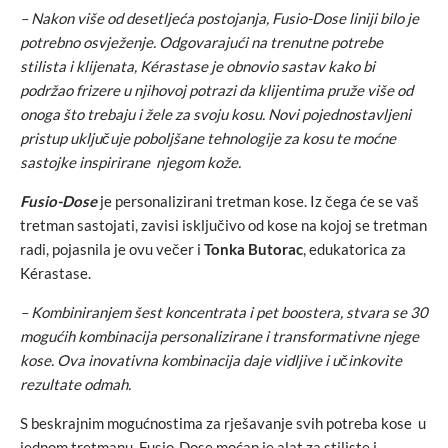
– Nakon više od desetljeća postojanja, Fusio-Dose liniji bilo je
potrebno osvježenje. Odgovarajući na trenutne potrebe
stilista i klijenata, Kérastase je obnovio sastav kako bi
podržao frizere u njihovoj potrazi da klijentima pruže više od
onoga što trebaju i žele za svoju kosu. Novi pojednostavljeni
pristup uključuje poboljšane tehnologije za kosu te moćne
sastojke inspirirane njegom kože.
Fusio-Dose
je personalizirani tretman kose. Iz čega će se vaš
tretman sastojati, zavisi isključivo od kose na kojoj se tretman
radi, pojasnila je ovu večer i
Tonka Butorac
, edukatorica za
Kérastase.
–
Kombiniranjem šest koncentrata i pet boostera, stvara se 30
mogućih kombinacija personalizirane i transformativne njege
kose. Ova inovativna kombinacija daje vidljive i učinkovite
rezultate odmah.
S beskrajnim mogućnostima za rješavanje svih potreba kose u
jednom tretmanu, Fusio-Dose moćan je alat za stiliste i