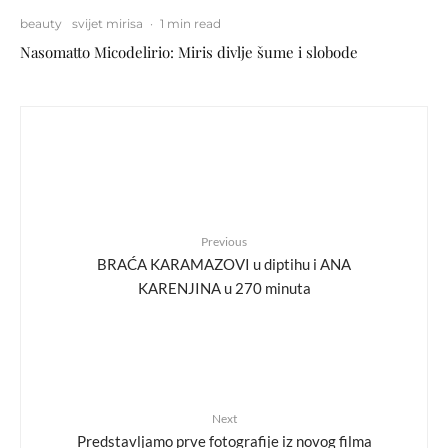
beauty
svijet mirisa
·
1 min read
Nasomatto Micodelirio: Miris divlje šume i slobode
Previous
BRAĆA KARAMAZOVI u diptihu i ANA
KARENJINA u 270 minuta
Next
Predstavljamo prve fotografije iz novog filma