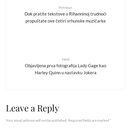
Previous
Dok pratite tekstove o Rihanninoj trudnoći
propuštate ove četiri vrhunske muzičarke
Next
Objavljena prva fotografija Lady Gage kao
Harley Quinn u nastavku Jokera
Leave a Reply
Your email address will not be published.
Required fields are marked
*