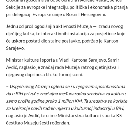
Sekcije za evropske integraciju, politička i ekonomska pitanja
pri delegaciji Evropske unije u Bosni I Hercegovini.
Jednu od prošlogodišnjih aktivnosti Muzeja — izradu novog
dječijeg kutka, te interaktivnih instalacija za posjetioce koje
će uskoro postati dio stalne postavke, podržao je Kanton
Sarajevo.
Ministar kulture i sporta u Vladi Kantona Sarajevo, Samir
Avdić, naglasio je značaj rada Muzeja ratnog djetinjstva i
njegovog doprinosa bh. kulturnoj sceni.
–
Uspjeh ovog Muzeja ogleda se i u njegovim sposobnostima
da u BiH privuče značajna međunarodna sredstva za kulturu,
samo prošle godine preko 1 milion KM. Ta sredstva se koriste
za kreiranje novih radnih mjesta u kulturnoj industriji u BiH,
naglasio je Avdić, te u ime Ministarstva kulture i sporta KS
čestitao Muzeju šesti rođendan.