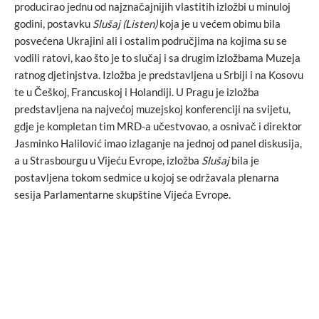
producirao jednu od najznačajnijih vlastitih izložbi u minuloj
godini, postavku
Slušaj (Listen)
koja je u većem obimu bila
posvećena Ukrajini ali i ostalim područjima na kojima su se
vodili ratovi, kao što je to slučaj i sa drugim izložbama Muzeja
ratnog djetinjstva. Izložba je predstavljena u Srbiji i na Kosovu
te u Češkoj, Francuskoj i Holandiji. U Pragu je izložba
predstavljena na najvećoj muzejskoj konferenciji na svijetu,
gdje je kompletan tim MRD-a učestvovao, a osnivač i direktor
Jasminko Halilović imao izlaganje na jednoj od panel diskusija,
a u Strasbourgu u Vijeću Evrope, izložba
Slušaj
bila je
postavljena tokom sedmice u kojoj se održavala plenarna
sesija Parlamentarne skupštine Vijeća Evrope.