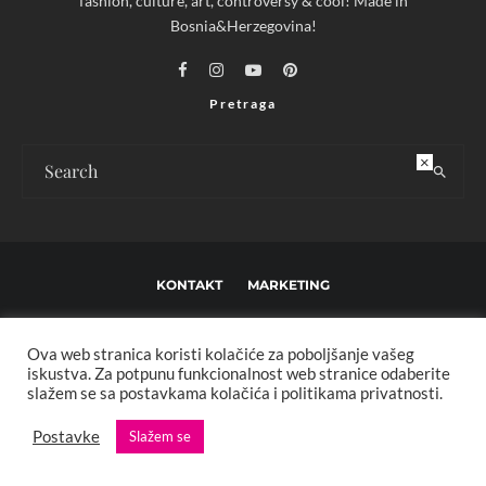
fashion, culture, art, controversy & cool! Made in
Bosnia&Herzegovina!
Pretraga
×
KONTAKT
MARKETING
USLOVI KORIŠTENJA I UREĐIVAČKE SMJERNICE
Ova web stranica koristi kolačiće za poboljšanje vašeg
IMPRESSUM
O NAMA
iskustva. Za potpunu funkcionalnost web stranice odaberite
slažem se sa postavkama kolačića i politikama privatnosti.
Copyright © 2013 - 2025 FBL creative. Sva prava zadržana. Developed by:
Postavke
Slažem se
XStreamThemes