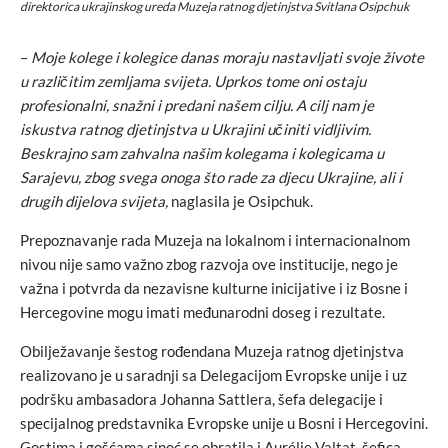
direktorica ukrajinskog ureda Muzeja ratnog djetinjstva Svitlana Osipchuk
–
Moje kolege i kolegice danas moraju nastavljati svoje živote
u različitim zemljama svijeta. Uprkos tome oni ostaju
profesionalni, snažni i predani našem cilju. A cilj nam je
iskustva ratnog djetinjstva u Ukrajini učiniti vidljivim.
Beskrajno sam zahvalna našim kolegama i kolegicama u
Sarajevu, zbog svega onoga što rade za djecu Ukrajine, ali i
drugih dijelova svijeta,
naglasila je Osipchuk.
Prepoznavanje rada Muzeja na lokalnom i internacionalnom
nivou nije samo važno zbog razvoja ove institucije, nego je
važna i potvrda da nezavisne kulturne inicijative i iz Bosne i
Hercegovine mogu imati međunarodni doseg i rezultate.
Obilježavanje šestog rođendana Muzeja ratnog djetinjstva
realizovano je u saradnji sa Delegacijom Evropske unije i uz
podršku ambasadora Johanna Sattlera, šefa delegacije i
specijalnog predstavnika Evropske unije u Bosni i Hercegovini.
Gostima i gošćama sinoć se obratila i Aurélie Valtat, šefica