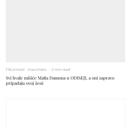
FBLičnosti
macchiato
·
2 min read
Svi hvale mišiće Matta Damona u ODISEJI, a oni zapravo
pripadaju ovoj ženi