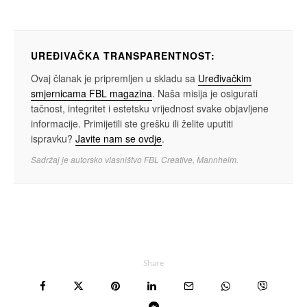
UREĐIVAČKA TRANSPARENTNOST:
Ovaj članak je pripremljen u skladu sa
Uređivačkim
smjernicama FBL magazina
. Naša misija je osigurati
tačnost, integritet i estetsku vrijednost svake objavljene
informacije. Primijetili ste grešku ili želite uputiti
ispravku?
Javite nam se ovdje
.
Sadržaj je autorsko vlasništvo FBL Creative, Mannheim.
Share