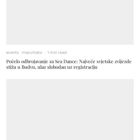
events
macchiato
·
1 min read
Počelo odbrojavanje za Sea Dance: Najveće svjetske zvijezde
stižu u Budvu, ulaz slobodan uz registraciju