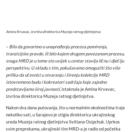
Amina Krvavac, izvršna direktorica Muzeja ratnog djetinjstva.
–
Bilo da govorimo o unapređenju procesa pomirenja,
tranzicijske pravde, ili bilo kojem drugom povezanom procesu,
snaga MRD je u tome sto uvijek u centar stavlja ličnu i dječiju
perspektivu. U skladu s tim, pokušavamo omogućiti što više
prilika da učesnici u stvaranju i širenju kolekcije MRD
istovremeno budu i kokreatori sadržaja koje zajedno
predstavljamo široj javnosti,
istaknula je Amina Krvavac,
izvršna direktorica Muzeja ratnog djetinjstva.
Nakon dva dana putovanja, što u normalnim okolnostima traje
nekoliko sati, u Sarajevo je stigla direktorica ukrajinskog
ureda Muzeja ratnog djetinjstva Svitlana Osipchuk. Uprkos
svim preprekama, ukrajinski tim MRD-a je radio od početka