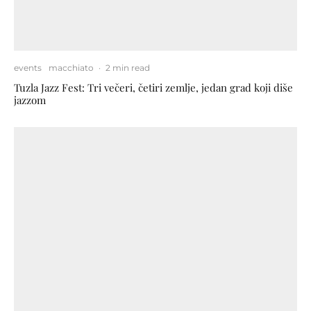
events
macchiato
·
2 min read
Tuzla Jazz Fest: Tri večeri, četiri zemlje, jedan grad koji diše
jazzom