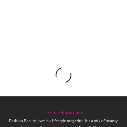
U znak sjećanja na ALDINU JAHIĆ pokreće se
godišnja nagrada za žene koje mijenjaju društvo
Jean Angie Kaser: Svaki trud i rad se isplate, samo treba
ostati svoj i biti strpljiv
#YouareFaBuLous
Fashion.Beauty.Love is a lifestyle magazine. It's a mix of beauty,