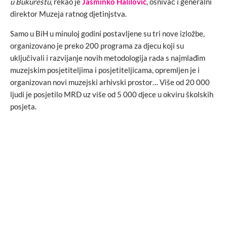
u Bukureštu,
rekao je
Jasminko Halilović
, osnivač i generalni
direktor Muzeja ratnog djetinjstva.
Samo u BiH u minuloj godini postavljene su tri nove izložbe,
organizovano je preko 200 programa za djecu koji su
uključivali i razvijanje novih metodologija rada s najmlađim
muzejskim posjetiteljima i posjetiteljicama, opremljen je i
organizovan novi muzejski arhivski prostor… Više od 20 000
ljudi je posjetilo MRD uz više od 5 000 djece u okviru školskih
posjeta.