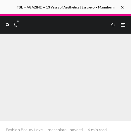
FBL MAGAZINE — 13 Years of Aesthetics | Sarajevo • Mannheim
0
Fashion.Beauty.Love
·
macchiato
novosti
·
4 min read