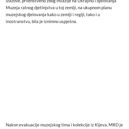
izazove, prvenstveno zbog invazije na Ukrajinu i djelovanja
Muzeja ratnog djetinjstva u toj zemlji, na ukupnom planu
muzejskog djelovanja kako u zemlji i regiji, tako i u
inostranstvu, bila je iznimno uspješna.
Nakon evakuacije muzejskog tima i kolekcije iz Kijeva, MRD je