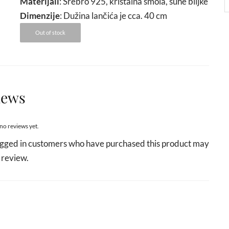
Materijali
: Srebro 925, kristalna smola, suhe biljke
Dimenzije
: Dužina lančića je cca. 40 cm
Out of stock
iews
no reviews yet.
ogged in customers who have purchased this product may
 review.