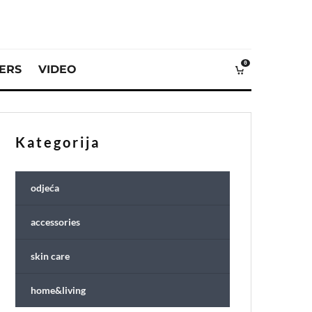
0
VERS
VIDEO
Kategorija
odjeća
accessories
skin care
home&living