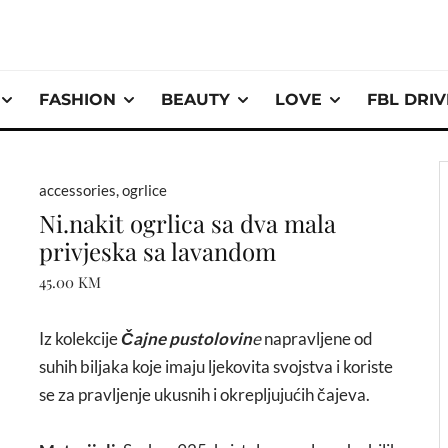
FASHION
BEAUTY
LOVE
FBL DRI
accessories
,
ogrlice
Ni.nakit ogrlica sa dva mala
privjeska sa lavandom
45.00
KM
Iz kolekcije
Čajne pustolovin
e
napravljene od
suhih biljaka koje imaju ljekovita svojstva i koriste
se za pravljenje ukusnih i okrepljujućih čajeva.