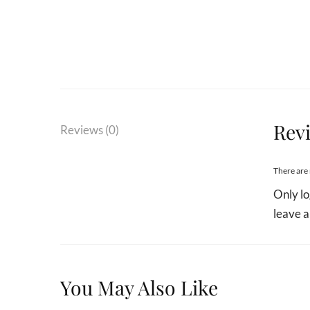
Rev
Reviews (0)
There are 
Only l
leave a
You May Also Like