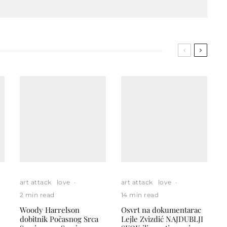
art attack
love
·
art attack
love
·
2 min read
14 min read
Woody Harrelson
Osvrt na dokumentarac
dobitnik Počasnog Srca
Lejle Zvizdić NAJDUBLJI