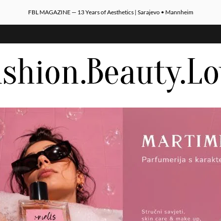
FBL MAGAZINE — 13 Years of Aesthetics | Sarajevo • Mannheim