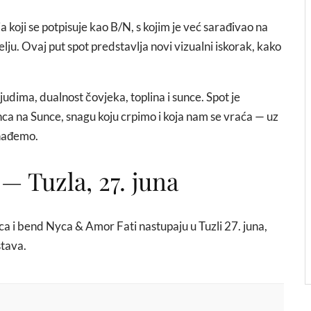
 koji se potpisuje kao B/N, s kojim je već sarađivao na
lju. Ovaj put spot predstavlja novi vizualni iskorak, kako
dima, dualnost čovjeka, toplina i sunce. Spot je
ca na Sunce, snagu koju crpimo i koja nam se vraća — uz
onađemo.
— Tuzla, 27. juna
ca i bend Nyca & Amor Fati nastupaju u Tuzli 27. juna,
stava.