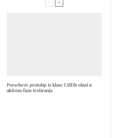
Porscheov prototip iz klase LMDh ulazi u
aktivnu fazu testiranja
Da li je vaša koža zaista čista?
Modni dizajner Emir Medić