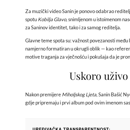
Za muzički video Sanin je ponovo odabrao reditelja
spotu
Kobilja Glavo
, snimljenom u istoimenom nase
za Saninov identitet, tako i za samog reditelja.
Glavne teme spota su: važnost povezanosti među lju
namjerno formatiran u okrugli oblik — kao referen
motive traganja za vječnošću i pokušaja da je pr
Uskoro uživo 
Nakon premijere
Miholjskog Ljeta
, Sanin Bašić Ny
gdje pripremaju i prvi album pod ovim imenom sa
UREĐIVAČKA TRANSPARENTNOST: