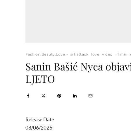
Fashion.Beauty.Love
·
art attack
love
video
·
1 min 
Sanin Bašić Nyca obja
LJETO
Release Date
08/06/2026