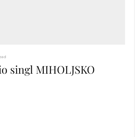
read
vio singl MIHOLJSKO