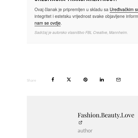
Ovaj članak je pripremljen u skladu sa
Uređivačkim 
integritet i estetsku vrijednost svake objavljene informa
nam se ovdje
.
Sadržaj je autorsko vlasništvo FBL Creative, Mannheim.
Share
Fashion.Beauty.Love
author