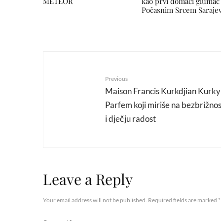
METEOR
kao prvi domaći glumac
Počasnim Srcem Saraje
Previous
Maison Francis Kurkdjian Kurky
Parfem koji miriše na bezbrižnos
i dječju radost
Leave a Reply
Your email address will not be published.
Required fields are marked
*