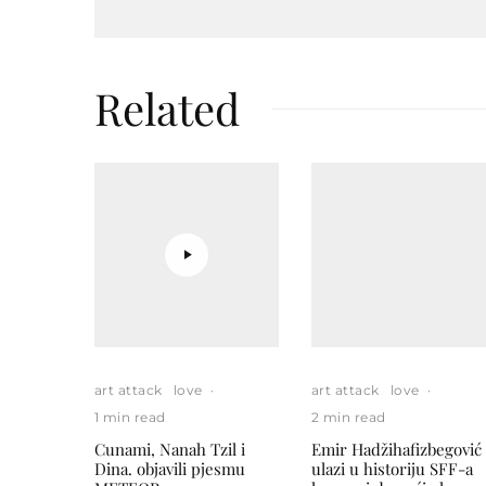
Related
art attack
love
·
art attack
love
·
1 min read
2 min read
Cunami, Nanah Tzil i
Emir Hadžihafizbegović
Dina. objavili pjesmu
ulazi u historiju SFF-a