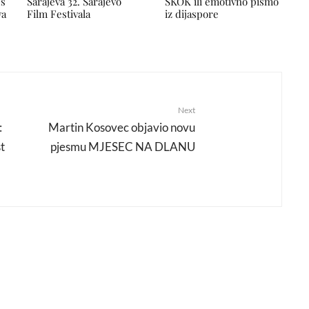
 s
Sarajeva 32. Sarajevo
SKOK ili emotivno pismo
va
Film Festivala
iz dijaspore
Next
:
Martin Kosovec objavio novu
t
pjesmu MJESEC NA DLANU