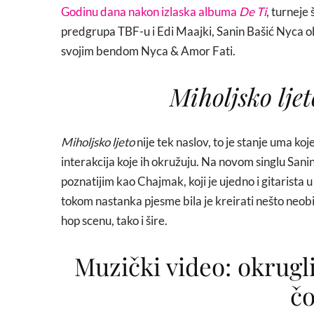
Godinu dana nakon izlaska albuma
De Ti
, turneje
predgrupa TBF-u i Edi Maajki, Sanin Bašić Nyca ob
svojim bendom Nyca & Amor Fati.
Miholjsko ljet
Miholjsko ljeto
nije tek naslov, to je stanje uma koj
interakcija koje ih okružuju. Na novom singlu Sa
poznatijim kao Chajmak, koji je ujedno i gitarista
tokom nastanka pjesme bila je kreirati nešto neo
hop scenu, tako i šire.
Muzički video: okrugl
čo