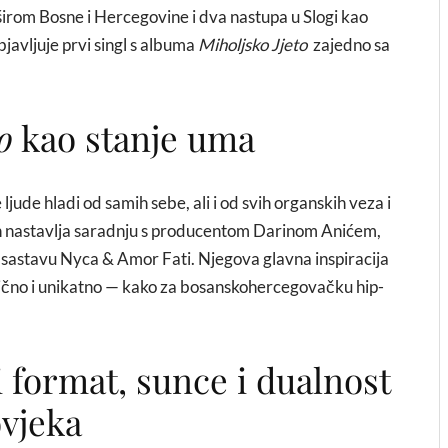
 širom Bosne i Hercegovine i dva nastupa u Slogi kao
javljuje prvi singl s albuma
Miholjsko Jjeto
zajedno sa
o
kao stanje uma
e ljude hladi od samih sebe, ali i od svih organskih veza i
nin nastavlja saradnju s producentom Darinom Anićem,
 u sastavu Nyca & Amor Fati. Njegova glavna inspiracija
bično i unikatno — kako za bosanskohercegovačku hip-
i format, sunce i dualnost
vjeka