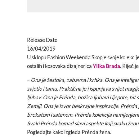
Release Date
16/04/2019
U sklopu Fashion Weekenda Skopje svoje kolekcije 
ostalih i kosovska dizajnerica
Yllka Brada
. Riječ j
–
Ona je žestoka, zabavna i krhka. Ona je intelige
svjetlo i tamu. Praktična je i ispunjava svijet magij
ljubav. Ona je Prénda, božica ljubavi i ljepote, bit
Zemlji. Ona je izvor beskrajne inspiracije. Prénda je 
brokatom i satenom. Prénda kolekcija namijenjena
Svaki Prénda komad slavi aspekte koji svaku ženu č
Pogledajte kako izgleda Prénda žena.