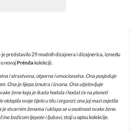
je predstavilo 29 modnih dizajnera i dizajnerica, između
e o novoj
Prénda
kolekciji.
ntna i strastvena, otporna i emocionalna. Ona posjeduje
om. Ona je lijepa iznutra i izvana. Ona utjelovljuje
 svake žene koja je ikada hodala i hodat će na planeti
oklopila svoje tijelo u tilu i organzi; ona joj mazi osjetila
 je stvarnim ženama i uklapa se u osobnost svake žene.
ine božicom ljepote i ljubavi,
stoji u opisu kolekcije.