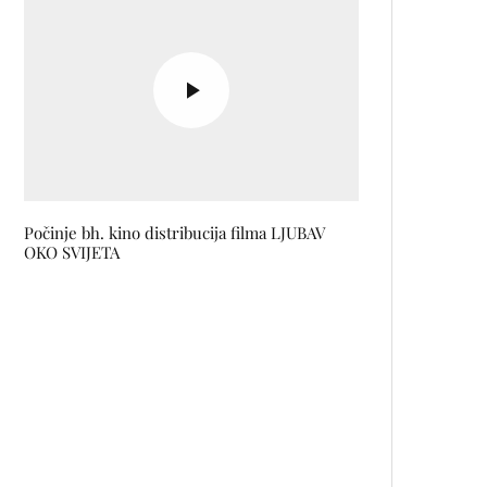
Počinje bh. kino distribucija filma LJUBAV
OKO SVIJETA
Sarajevo domaćin Gaza bijenala:
Umjetnost koja svjedoči i
povezuje
Stigla je Keune revolucija u njezi
obojene kose