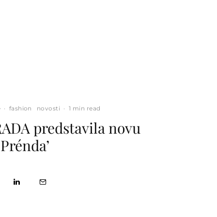
e
·
fashion
novosti
·
1 min read
ADA predstavila novu
‘Prénda’