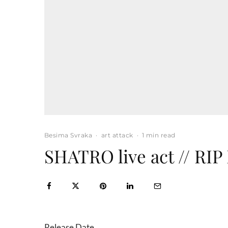
Besima Svraka
·
art attack
·
1 min read
SHATRO live act // RI
Release Date