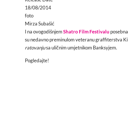
18/08/2014
foto
Mirza Subašić
I na ovogodišnjem
Shatro Film Festivalu
posebna 
su nedavno preminulom veteranu graffiterstva Kin
ratovanju
sa uličnim umjetnikom Banksyjem.
Pogledajte!