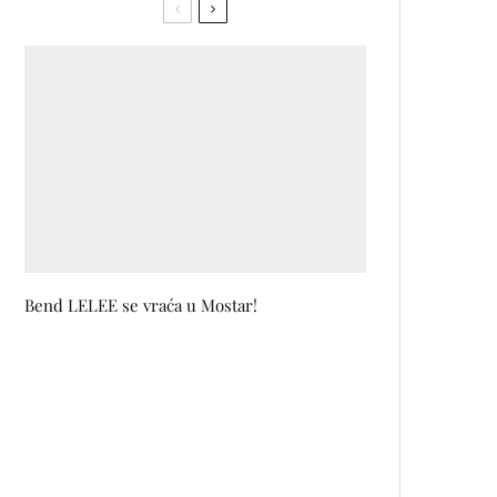
Bend LELEE se vraća u Mostar!
Potvrđeno okupljanje glumačke
ekipe serije PRIJATELJI
Dior Capture Le Sérum: Više od
četiri decenije istraživanja sada u