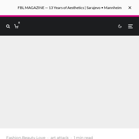
FBL MAGAZINE — 13 Years of Aesthetics | Sarajevo • Mannheim
0
Fashion.Beauty.Love
·
art attack
·
1 min read