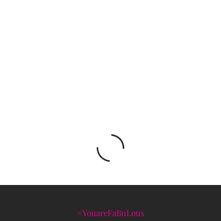
Komedija ŽENSKI ORKESTAR ponovo na sceni
Jelićeve
Pop ikona Gwen Stefani predstavlja deluxe
verziju albuma BOUQUET
#YouareFaBuLous