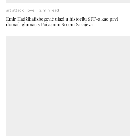
art attack
love
·
2 min read
Emir Hadžihafizbegović ulazi u historiju SFF-a kao prvi
domaći glumac s Počasnim Srcem Sarajeva