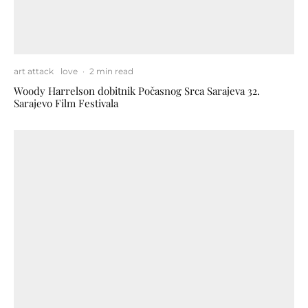
art attack
love
·
2 min read
Woody Harrelson dobitnik Počasnog Srca Sarajeva 32.
Sarajevo Film Festivala