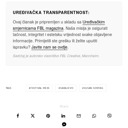
UREĐIVAČKA TRANSPARENTNOST:
Ovaj članak je pripremljen u skladu sa
Uređivačkim
smjernicama FBL magazina
. Naša misija je osigurati
tačnost, integritet i estetsku vrijednost svake objavljene
informacije. Primijetili ste grešku ili želite uputiti
ispravku?
Javite nam se ovdje
.
Sadržaj je autorsko vlasništvo FBL Creative, Mannheim.
TAGS
FESTIVAL MESS
SARAJEVO
SUSAN SONTAG
Share