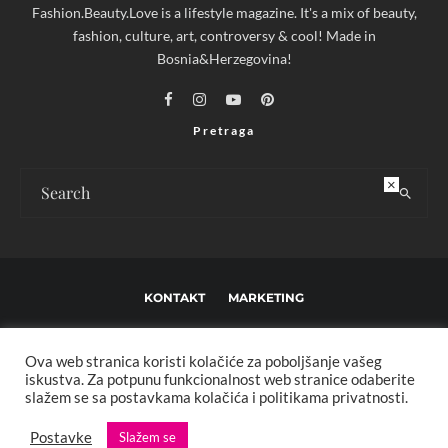
Fashion.Beauty.Love is a lifestyle magazine. It's a mix of beauty,
fashion, culture, art, controversy & cool! Made in
Bosnia&Herzegovina!
Pretraga
×
KONTAKT
MARKETING
USLOVI KORIŠTENJA I UREĐIVAČKE SMJERNICE
Ova web stranica koristi kolačiće za poboljšanje vašeg
IMPRESSUM
O NAMA
iskustva. Za potpunu funkcionalnost web stranice odaberite
slažem se sa postavkama kolačića i politikama privatnosti.
Copyright © 2013 - 2025 FBL creative. Sva prava zadržana. Developed by:
Postavke
Slažem se