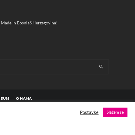
ool! Made in Bosnia&Herzegovina!
SSUM
O NAMA
Postavke
Slažem se
es