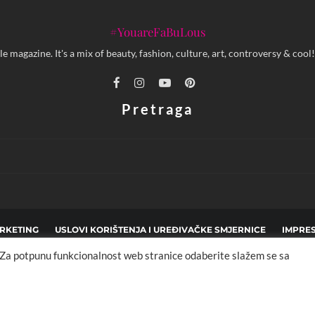
#YouareFaBuLous
yle magazine. It's a mix of beauty, fashion, culture, art, controversy & c
Pretraga
RKETING
USLOVI KORIŠTENJA I UREĐIVAČKE SMJERNICE
IMPRE
. Za potpunu funkcionalnost web stranice odaberite slažem se sa
pyright © 2013 - 2025 FBL creative. Sva prava zadržana. Developed by:
XStreamThem