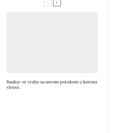
Banksy se vratio sa novom porukom o korona
virusu
Felix da Housecat, Anfisa
Letyago, Darren Emerson i Ida
Engberg predvode Central
Dance Event