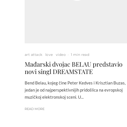
art attack
love
video
·
1 min read
Mađarski dvojac BELAU predstavio
novi singl DREAMSTATE
Bend Belau, kojeg čine Peter Kedves i Krisztian Buzas,
jedan je od najperspektivnijih pridošlica na evropskoj
muzičkoj elektronskoj sceni. U...
READ MORE