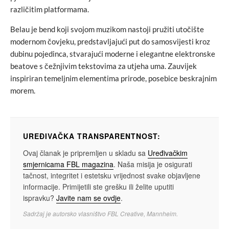
različitim platformama.
Belau je bend koji svojom muzikom nastoji pružiti utočište
modernom čovjeku, predstavljajući put do samosvijesti kroz
dubinu pojedinca, stvarajući moderne i elegantne elektronske
beatove s čežnjivim tekstovima za utjeha uma. Zauvijek
inspiriran temeljnim elementima prirode, posebice beskrajnim
morem.
UREĐIVAČKA TRANSPARENTNOST:
Ovaj članak je pripremljen u skladu sa
Uređivačkim
smjernicama FBL magazina
. Naša misija je osigurati
tačnost, integritet i estetsku vrijednost svake objavljene
informacije. Primijetili ste grešku ili želite uputiti
ispravku?
Javite nam se ovdje
.
Sadržaj je autorsko vlasništvo FBL Creative, Mannheim.