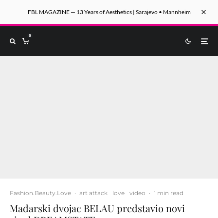
FBL MAGAZINE — 13 Years of Aesthetics | Sarajevo • Mannheim
0
Fashion.Beauty.Love
·
art attack
love
video
·
1 min read
Mađarski dvojac BELAU predstavio novi