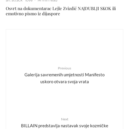
art attack
love
·
14 min read
Osvrt na dokumentarac Lejle Zvizdić NAJDUBLJI SKOK ili
emotivno pismo iz dijaspore
Previous
Galerija savremenih umjetnosti Manifesto
uskoro otvara svoja vrata
Next
BILLAIN predstavlja nastavak svoje kozmičke