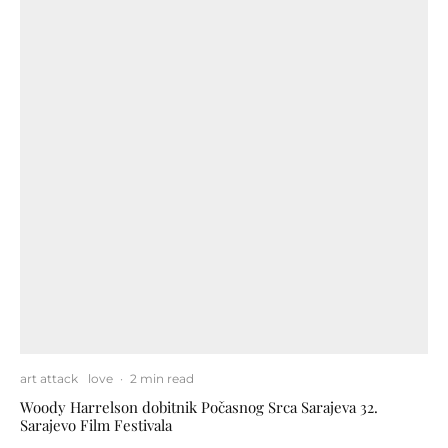
art attack
love
·
2 min read
Woody Harrelson dobitnik Počasnog Srca Sarajeva 32.
Sarajevo Film Festivala