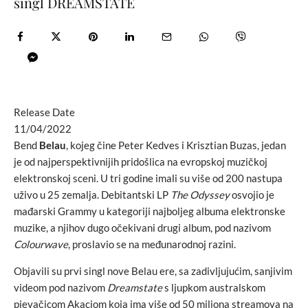
singl DREAMSTATE
Release Date
11/04/2022
Bend
Belau
, kojeg čine Peter Kedves i Krisztian Buzas, jedan
je od najperspektivnijih pridošlica na evropskoj muzičkoj
elektronskoj sceni. U tri godine imali su više od 200 nastupa
uživo u 25 zemalja. Debitantski LP
The Odyssey
osvojio je
mađarski Grammy u kategoriji najboljeg albuma elektronske
muzike, a njihov dugo očekivani drugi album, pod nazivom
Colourwave
, proslavio se na međunarodnoj razini.
Objavili su prvi singl nove Belau ere, sa zadivljujućim, sanjivim
videom pod nazivom
Dreamstate
s ljupkom australskom
pjevačicom Akaciom koja ima više od 50 miliona streamova na