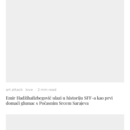
art attack
love
·
2 min read
Emir Hadžihafizbegović ulazi u historiju SFF-a kao prvi
domaći glumac s Počasnim Srcem Sarajeva