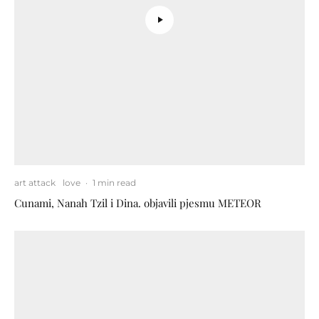
art attack
love
·
1 min read
Cunami, Nanah Tzil i Dina. objavili pjesmu METEOR