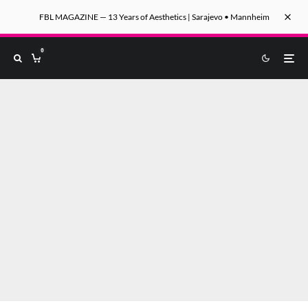
FBL MAGAZINE — 13 Years of Aesthetics | Sarajevo • Mannheim
0