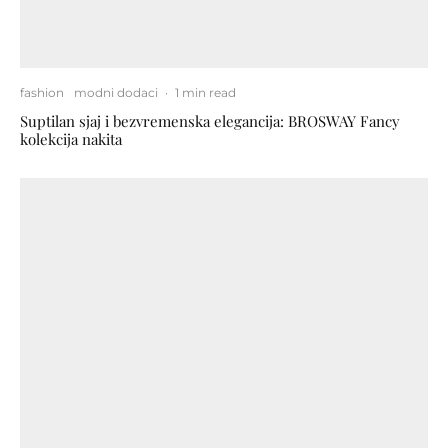
fashion
modni dodaci
·
1 min read
Suptilan sjaj i bezvremenska elegancija: BROSWAY Fancy
kolekcija nakita