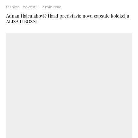
fashion
novosti
·
2 min read
Adnan Hajrulahović Haad predstavio novu capsule kolekciju
ALISA U BOSNI