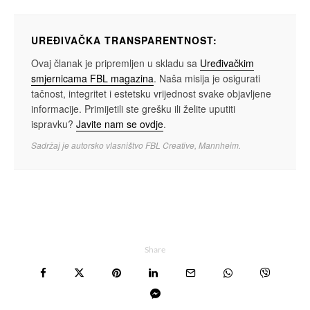
UREĐIVAČKA TRANSPARENTNOST:
Ovaj članak je pripremljen u skladu sa
Uređivačkim
smjernicama FBL magazina
. Naša misija je osigurati
tačnost, integritet i estetsku vrijednost svake objavljene
informacije. Primijetili ste grešku ili želite uputiti
ispravku?
Javite nam se ovdje
.
Sadržaj je autorsko vlasništvo FBL Creative, Mannheim.
Share