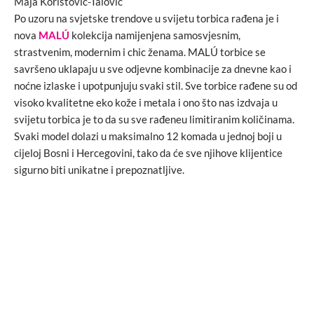
Maja Koristović-Talović
Po uzoru na svjetske trendove u svijetu torbica rađena je i
nova
MALÚ
kolekcija namijenjena samosvjesnim,
strastvenim, modernim i chic ženama. MALÚ torbice se
savršeno uklapaju u sve odjevne kombinacije za dnevne kao i
noćne izlaske i upotpunjuju svaki stil. Sve torbice rađene su od
visoko kvalitetne eko kože i metala i ono što nas izdvaja u
svijetu torbica je to da su sve rađeneu limitiranim količinama.
Svaki model dolazi u maksimalno 12 komada u jednoj boji u
cijeloj Bosni i Hercegovini, tako da će sve njihove klijentice
sigurno biti unikatne i prepoznatljive.