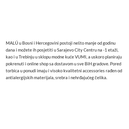
MALÚ u Bosni i Hercegovini postoji nešto manje od godinu
dana i možete ih posjetiti u Sarajevo City Centru na -1 etaži,
kao i u Trebinju u sklopu modne kuće VUMI, a uskoro planiraju
pokrenuti i online shop sa dostavom u sve BiH gradove. Pored
torbica u ponudi imaju i visoko kvalitetni accessories rađen od
antialergijskih materijala, srebra i nehrđajućeg čelika.