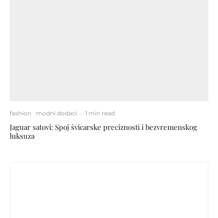
fashion
modni dodaci
·
1 min read
Jaguar satovi: Spoj švicarske preciznosti i bezvremenskog
luksuza