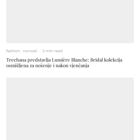
fashion
novosti
·
2 min read
Treehana predstavlja Lumière Blanche: Bridal kolekcija
osmišljena za nošenje i nakon vjenčanja