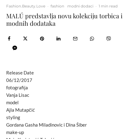
Fashion.Beauty.Love
·
fashion
modni dodaci
·
1 min read
MALÚ predstavlja novu kolekciju torbica i
modnih dodataka
Release Date
06/12/2017
fotografija
Vanja Lisac
model
Ajla Mutapčić
styling
Gordana Gasha Miladinovic i Dina Šiber
make-up