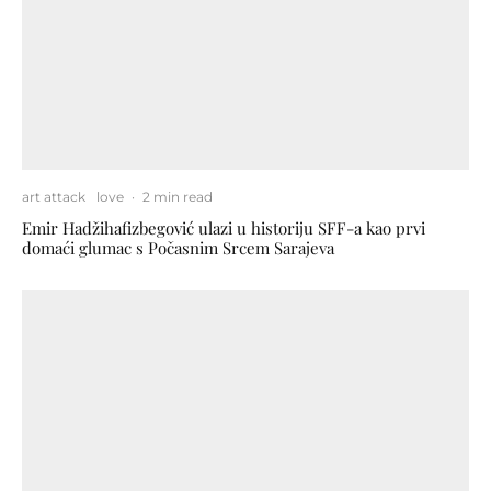
art attack
love
·
2 min read
Emir Hadžihafizbegović ulazi u historiju SFF-a kao prvi
domaći glumac s Počasnim Srcem Sarajeva