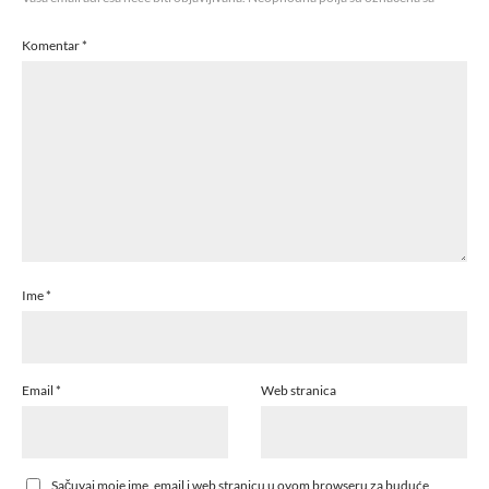
Komentar
*
Ime
*
Email
*
Web stranica
Sačuvaj moje ime, email i web stranicu u ovom browseru za buduće