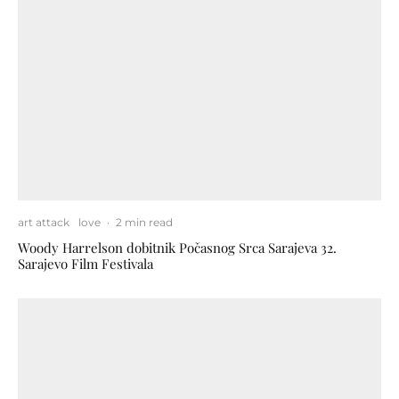
art attack
love
·
2 min read
Woody Harrelson dobitnik Počasnog Srca Sarajeva 32.
Sarajevo Film Festivala