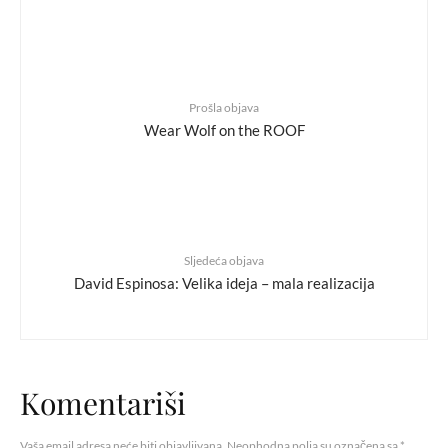
Prošla objava
Wear Wolf on the ROOF
Sljedeća objava
David Espinosa: Velika ideja – mala realizacija
Komentariši
Vaša email adresa neće biti objavljivana.
Neophodna polja su označena sa
*