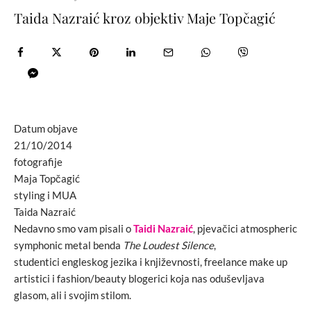
Taida Nazraić kroz objektiv Maje Topčagić
Datum objave
21/10/2014
fotografije
Maja Topčagić
styling i MUA
Taida Nazraić
Nedavno smo vam pisali o
Taidi Nazraić
, pjevačici atmospheric
symphonic metal benda
The Loudest Silence
,
studentici engleskog jezika i književnosti, freelance make up
artistici i fashion/beauty blogerici koja nas oduševljava
glasom, ali i svojim stilom.