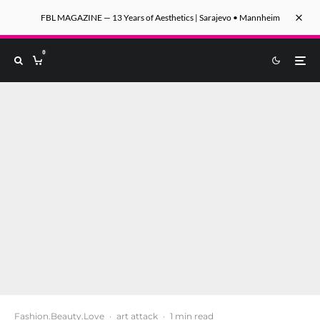
FBL MAGAZINE — 13 Years of Aesthetics | Sarajevo • Mannheim
0
Fashion.Beauty.Love
·
art attack
·
1 min read