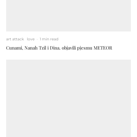
art attack
love
·
1 min read
Cunami, Nanah Tzil i Dina. objavili pjesmu METEOR