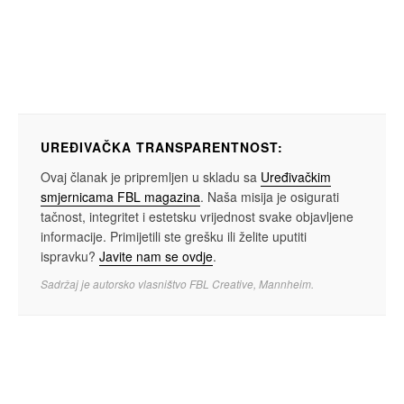
UREĐIVAČKA TRANSPARENTNOST:
Ovaj članak je pripremljen u skladu sa
Uređivačkim
smjernicama FBL magazina
. Naša misija je osigurati
tačnost, integritet i estetsku vrijednost svake objavljene
informacije. Primijetili ste grešku ili želite uputiti
ispravku?
Javite nam se ovdje
.
Sadržaj je autorsko vlasništvo FBL Creative, Mannheim.