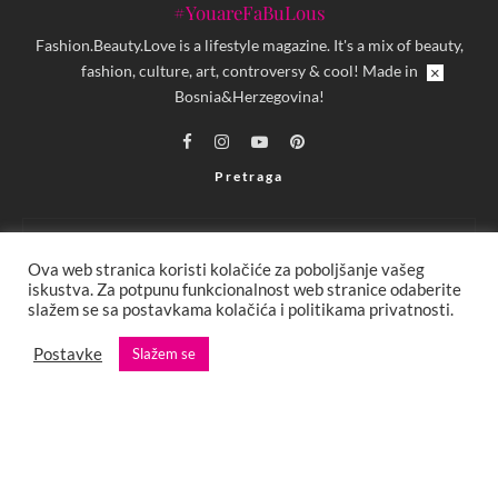
#YouareFaBuLous
Fashion.Beauty.Love is a lifestyle magazine. It's a mix of beauty,
fashion, culture, art, controversy & cool! Made in
×
Bosnia&Herzegovina!
Pretraga
Ova web stranica koristi kolačiće za poboljšanje vašeg
iskustva. Za potpunu funkcionalnost web stranice odaberite
slažem se sa postavkama kolačića i politikama privatnosti.
Copyright © 2013 - 2025 FBL creative. Sva prava zadržana. Developed by:
Postavke
Slažem se
XStreamThemes