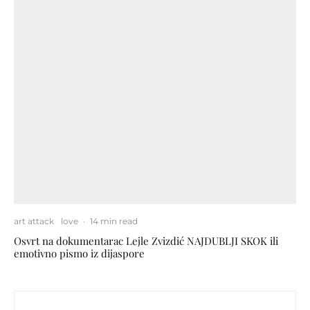
art attack
love
·
14 min read
Osvrt na dokumentarac Lejle Zvizdić NAJDUBLJI SKOK ili
emotivno pismo iz dijaspore