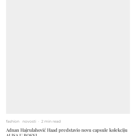
fashion
novosti
·
2 min read
Adnan Hajrulahović Haad predstavio novu capsule kolekciju
ALISA U BOSNI