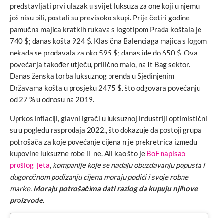
predstavljati prvi ulazak u svijet luksuza za one koji u njemu
još nisu bili, postali su previsoko skupi. Prije četiri godine
pamučna majica kratkih rukava s logotipom Prada koštala je
740 $; danas košta 924 $. Klasična Balenciaga majica s logom
nekada se prodavala za oko 595 $; danas ide do 650 $. Ova
povećanja također utječu, prilično malo, na It Bag sektor.
Danas ženska torba luksuznog brenda u Sjedinjenim
Državama košta u prosjeku 2475 $, što odgovara povećanju
od 27 % u odnosu na 2019.
Uprkos inflaciji, glavni igrači u luksuznoj industriji optimistični
su u pogledu rasprodaja 2022., što dokazuje da postoji grupa
potrošača za koje povećanje cijena nije prekretnica između
kupovine luksuzne robe ili ne. Ali kao što je
BoF napisao
prošlog ljeta
,
kompanije koje se nadaju obuzdavanju popusta i
dugoročnom podizanju cijena moraju podići i svoje robne
marke.
Moraju potrošačima dati razlog da kupuju njihove
proizvode.