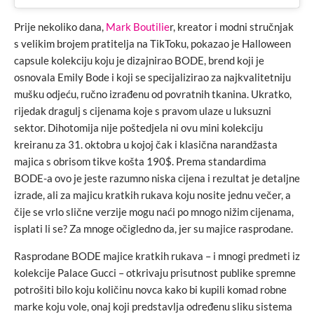
Prije nekoliko dana,
Mark Boutilie
r, kreator i modni stručnjak
s velikim brojem pratitelja na TikToku, pokazao je Halloween
capsule kolekciju koju je dizajnirao BODE, brend koji je
osnovala Emily Bode i koji se specijalizirao za najkvalitetniju
mušku odjeću, ručno izrađenu od povratnih tkanina. Ukratko,
rijedak dragulj s cijenama koje s pravom ulaze u luksuzni
sektor. Dihotomija nije poštedjela ni ovu mini kolekciju
kreiranu za 31. oktobra u kojoj čak i klasična narandžasta
majica s obrisom tikve košta 190$. Prema standardima
BODE-a ovo je jeste razumno niska cijena i rezultat je detaljne
izrade, ali za majicu kratkih rukava koju nosite jednu večer, a
čije se vrlo slične verzije mogu naći po mnogo nižim cijenama,
isplati li se? Za mnoge očigledno da, jer su majice rasprodane.
Rasprodane BODE majice kratkih rukava – i mnogi predmeti iz
kolekcije Palace Gucci – otkrivaju prisutnost publike spremne
potrošiti bilo koju količinu novca kako bi kupili komad robne
marke koju vole, onaj koji predstavlja određenu sliku sistema