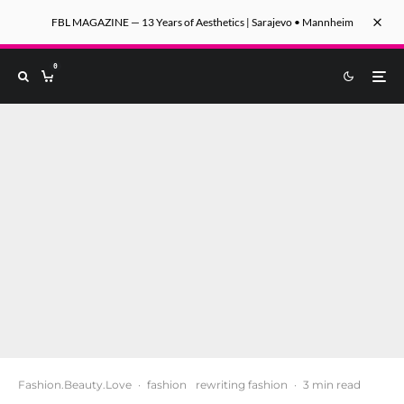
FBL MAGAZINE — 13 Years of Aesthetics | Sarajevo • Mannheim
0
Fashion.Beauty.Love
·
fashion
rewriting fashion
·
3 min read