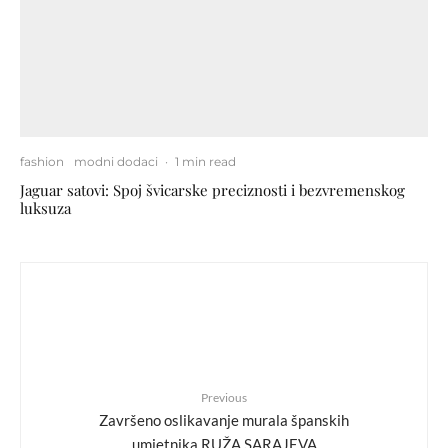
fashion
modni dodaci
·
1 min read
Jaguar satovi: Spoj švicarske preciznosti i bezvremenskog
luksuza
Previous
Završeno oslikavanje murala španskih
umjetnika RUŽA SARAJEVA