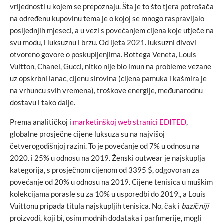
vrijednosti u kojem se prepoznaju. Šta je to što tjera potrošača
na određenu kupovinu tema je o kojoj se mnogo raspravljalo
posljednjih mjeseci, a u vezi s povećanjem cijena koje utječe na
svu modu, i luksuznu i brzu. Od ljeta 2021. luksuzni divovi
otvoreno govore o poskupljenjima. Bottega Veneta, Louis
Vuitton, Chanel, Gucci, nitko nije bio imun na probleme vezane
uz opskrbni lanac, cijenu sirovina (cijena pamuka i kašmira je
na vrhuncu svih vremena), troškove energije, međunarodnu
dostavu i tako dalje.
Prema analitičkoj i
marketinškoj web stranici EDITED
,
globalne prosječne cijene luksuza su na najvišoj
četverogodišnjoj razini. To je povećanje od 7% u odnosu na
2020. i 25% u odnosu na 2019. Ženski outwear je najskuplja
kategorija, s prosječnom cijenom od 3395 $, odgovoran za
povećanje od 20% u odnosu na 2019. Cijene tenisica u muškim
kolekcijama porasle su za 10% u usporedbi do 2019., a Louis
Vuittonu pripada titula najskupljih tenisica. No, čak i
bazičniji
proizvodi, koji bi, osim modnih dodataka i parfimerije, mogli