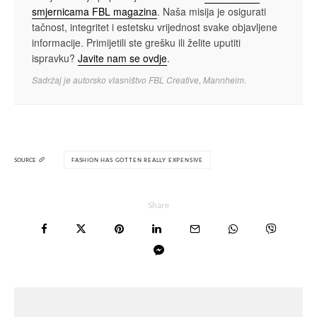
smjernicama FBL magazina
. Naša misija je osigurati
tačnost, integritet i estetsku vrijednost svake objavljene
informacije. Primijetili ste grešku ili želite uputiti
ispravku?
Javite nam se ovdje
.
Sadržaj je autorsko vlasništvo FBL Creative, Mannheim.
SOURCE
FASHION HAS GOTTEN REALLY EXPENSIVE
Share