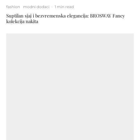
fashion
modni dodaci
·
1 min read
Suptilan sjaj i bezvremenska elegancija: BROSWAY Fancy
kolekcija nakita