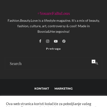
#YouareFaBuLous
Fashion.Beauty.Love is a lifestyle magazine. It's a mix of beauty,
fashion, culture, art, controversy & cool! Made in
Bosnia&Herzegovina!
Pretraga
×
KONTAKT
MARKETING
USLOVI KORIŠTENJA I UREĐIVAČKE SMJERNICE
Ova web stranica koristi kolačiće za poboljšanje vašeg