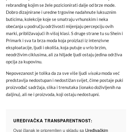
rebranding kojim se žele pozicionirati dalje od brze mode.
Dobro dizajnirane i uredne trgovine nadahnute luksuznim
buticima, kolekcije koje se smatraju vrhunskim i neka
obećanja u području održivosti mijenjaju percepciju ovih
marki, približavajući ih višoj klasi. S druge strane tu su Shein i
Primark i sva ta brza moda koja proizlazi iz intenzivne
eksploatacije, ljudi i okoliša, koja putuje u vrlo brzim,
neodrživim ciklusima, ali za hiljade ljudi ostaju jedina održiva
opcija za kupovinu.
Nepovezanost je tolika da za sve više ljudi
visoka
moda već
predstavlja nedostupan i nedostižan svijet, čime postaje puki
proizvođač sadržaja, slika i trenutaka (ionako doživljenih na
daljinu), ali ne i proizvoda, koji ostaju nedostupni.
UREĐIVAČKA TRANSPARENTNOST:
Ovaj članak je pripremljen u skladu sa
Uređivačkim