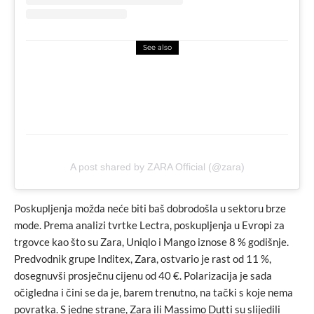
See also
fashion
fashion komentar
Look dana: Vedrana Seksan
A post shared by ZARA Official (@zara)
Poskupljenja možda neće biti baš dobrodošla u sektoru brze
mode. Prema analizi tvrtke Lectra, poskupljenja u Evropi za
trgovce kao što su Zara, Uniqlo i Mango iznose 8 % godišnje.
Predvodnik grupe Inditex, Zara, ostvario je rast od 11 %,
dosegnuvši prosječnu cijenu od 40 €. Polarizacija je sada
očigledna i čini se da je, barem trenutno, na tački s koje nema
povratka. S jedne strane, Zara ili Massimo Dutti su slijedili