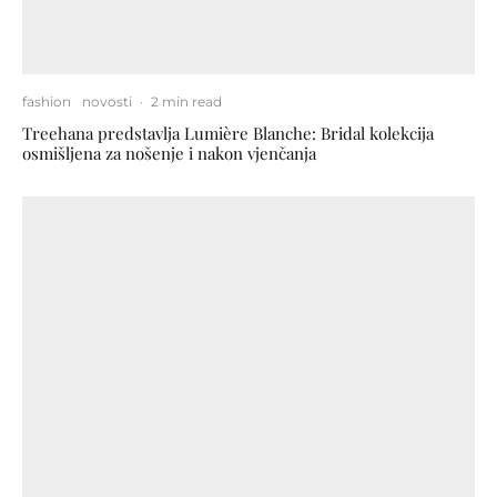
fashion
novosti
·
2 min read
Treehana predstavlja Lumière Blanche: Bridal kolekcija
osmišljena za nošenje i nakon vjenčanja