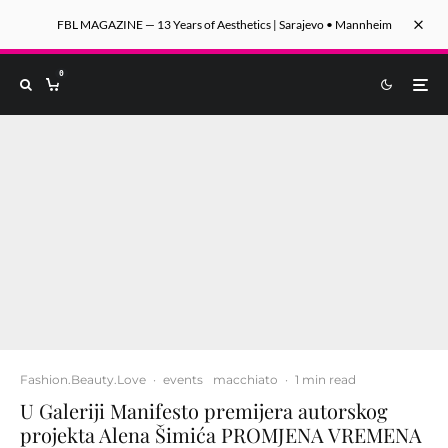
FBL MAGAZINE — 13 Years of Aesthetics | Sarajevo • Mannheim
0
Fashion.Beauty.Love
·
events
macchiato
·
1 min read
U Galeriji Manifesto premijera autorskog
projekta Alena Šimića PROMJENA VREMENA