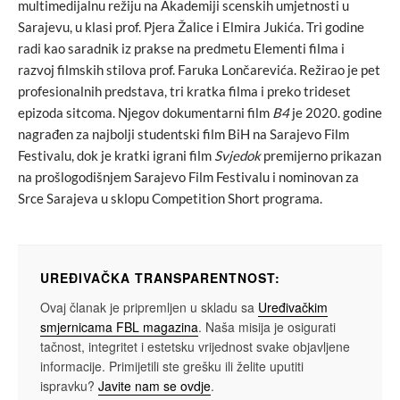
multimedijalnu režiju na Akademiji scenskih umjetnosti u
Sarajevu, u klasi prof. Pjera Žalice i Elmira Jukića. Tri godine
radi kao saradnik iz prakse na predmetu Elementi filma i
razvoj filmskih stilova prof. Faruka Lončarevića. Režirao je pet
profesionalnih predstava, tri kratka filma i preko trideset
epizoda sitcoma. Njegov dokumentarni film
B4
je 2020. godine
nagrađen za najbolji studentski film BiH na Sarajevo Film
Festivalu, dok je kratki igrani film
Svjedok
premijerno prikazan
na prošlogodišnjem Sarajevo Film Festivalu i nominovan za
Srce Sarajeva u sklopu Competition Short programa.
UREĐIVAČKA TRANSPARENTNOST:
Ovaj članak je pripremljen u skladu sa
Uređivačkim
smjernicama FBL magazina
. Naša misija je osigurati
tačnost, integritet i estetsku vrijednost svake objavljene
informacije. Primijetili ste grešku ili želite uputiti
ispravku?
Javite nam se ovdje
.