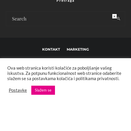
Pretraga
×
KONTAKT
MARKETING
USLOVI KORIŠTENJA I UREĐIVAČKE SMJERNICE
Ova web stranica koristi kolačiće za poboljšanje vašeg
IMPRESSUM
O NAMA
iskustva. Za potpunu funkcionalnost web stranice odaberite
slažem se sa postavkama kolačića i politikama privatnosti.
Copyright © 2013 - 2025 FBL creative. Sva prava zadržana. Developed by:
Postavke
Slažem se
XStreamThemes