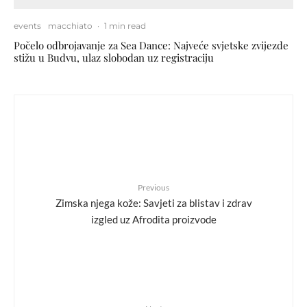
events
macchiato
·
1 min read
Počelo odbrojavanje za Sea Dance: Najveće svjetske zvijezde
stižu u Budvu, ulaz slobodan uz registraciju
Previous
Zimska njega kože: Savjeti za blistav i zdrav
izgled uz Afrodita proizvode