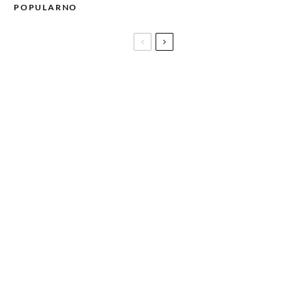
POPULARNO
U Norveškoj objavljena knjiga natpisa sa stećaka