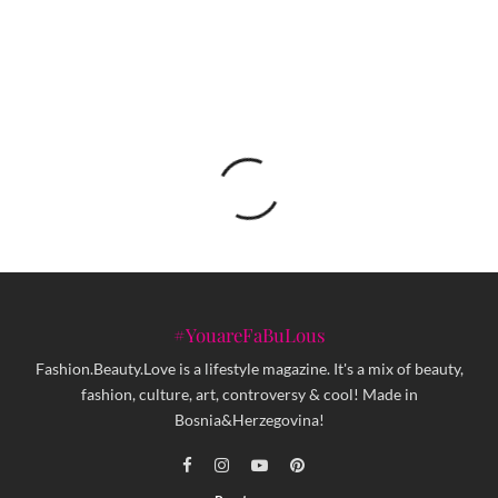
rutu Vijeća Evrope
#YouareFaBuLous
Fashion.Beauty.Love is a lifestyle magazine. It's a mix of beauty,
fashion, culture, art, controversy & cool! Made in
Bosnia&Herzegovina!