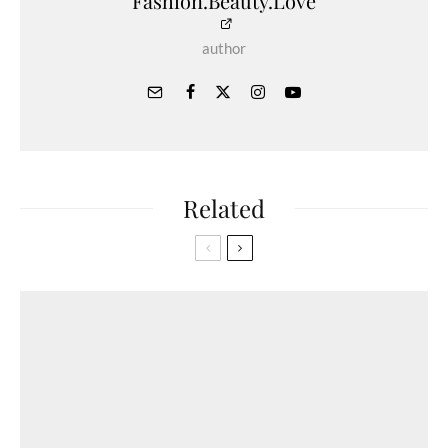
Fashion.Beauty.Love
author
Related