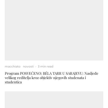
macchiato
novosti
·
3 min read
Program POSVEĆENO: BÉLA TARR U SARAJEVU: Nasljeđe
velikog reditelja kroz objektiv njegovih studenata i
studentica