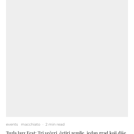
events
macchiato
·
2 min read
Tuzla Jazz Fest: Tri večeri, četiri zemlje, jedan grad koji diše