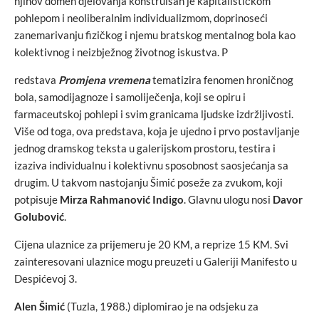
njihov domen djelovanja konstruisan je kapitalističkom
pohlepom i neoliberalnim individualizmom, doprinoseći
zanemarivanju fizičkog i njemu bratskog mentalnog bola kao
kolektivnog i neizbježnog životnog iskustva. P
redstava
Promjena vremena
tematizira fenomen hroničnog
bola, samodijagnoze i samoliječenja, koji se opiru i
farmaceutskoj pohlepi i svim granicama ljudske izdržljivosti.
Više od toga, ova predstava, koja je ujedno i prvo postavljanje
jednog dramskog teksta u galerijskom prostoru, testira i
izaziva individualnu i kolektivnu sposobnost saosjećanja sa
drugim. U takvom nastojanju Šimić poseže za zvukom, koji
potpisuje
Mirza Rahmanović Indigo
. Glavnu ulogu nosi
Davor
Golubović
.
Cijena ulaznice za prijemeru je 20 KM, a reprize 15 KM. Svi
zainteresovani ulaznice mogu preuzeti u Galeriji Manifesto u
Despićevoj 3.
Alen Šimić
(Tuzla, 1988.) diplomirao je na odsjeku za