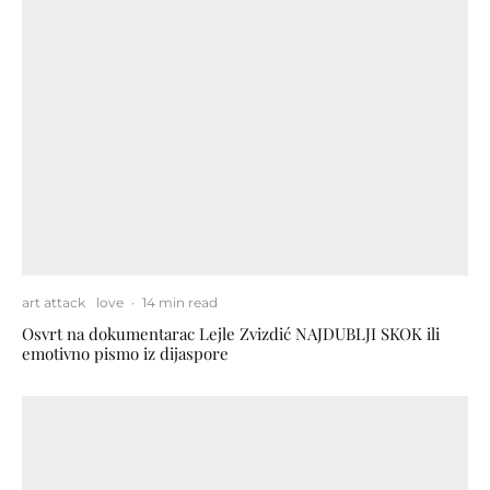
art attack
love
·
14 min read
Osvrt na dokumentarac Lejle Zvizdić NAJDUBLJI SKOK ili
emotivno pismo iz dijaspore