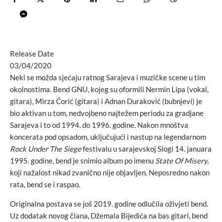
Release Date
03/04/2020
Neki se možda sjećaju ratnog Sarajeva i muzičke scene u tim
okolnostima. Bend GNU, kojeg su oformili Nermin Lipa (vokal,
gitara), Mirza Ćorić (gitara) i Adnan Duraković (bubnjevi) je
bio aktivan u tom, nedvojbeno najtežem periodu za gradjane
Sarajeva i to od 1994. do 1996. godine. Nakon mnoštva
koncerata pod opsadom, uključujući i nastup na legendarnom
Rock Under The Siege
festivalu u sarajevskoj Slogi 14. januara
1995. godine, bend je snimio album po imenu
State Of Misery,
koji nažalost nikad zvanično nije objavljen. Neposredno nakon
rata, bend se i raspao.
Originalna postava se još 2019. godine odlučila oživjeti bend.
Uz dodatak novog člana, Džemala Bijedića na bas gitari, bend