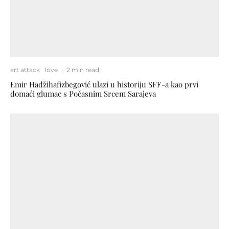
art attack
love
·
2 min read
Emir Hadžihafizbegović ulazi u historiju SFF-a kao prvi
domaći glumac s Počasnim Srcem Sarajeva