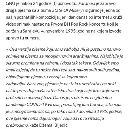
GNU je nakon 24 godine (!) ponovo tu.
Paranoia
je zapravo
druga pjesma sa albuma
State Of Misery
i sigurno je jedna od
naših poznatijih kompozicija, jer i dan danas po internetu kruži
video snimak nastao na Prvom BH Pop Rock koncertu koji je
održan u Sarajevu, 4. novembra 1995. godine na kojem izvode
upravo tu numeru.
– Ova verzija pjesme koju smo sad objavili je potpuno nanovo
snimljena pjesma sa mnogim novim aranžmanima. Najočitija je
sigurno promjena na refrenu i dodatak teksta. Oduvijek smo
imali osjećaj da tu nešto fali i tek sad, nakon svih ovih godina,
objavljujemo pjesmu u verziji sa kojom smo
zadovoljni. Naravno, pjesma je nastala u sred rata i na neki
način prerađuje naša ratna iskustva i osjećaje kroz koje smo
prolazili na dnevnoj bazi. Danas je, s obzirom na globalnu
pandemiju COVID-19 virusa, poznatijeg kao Corona, situacija
je u mnogo čemu slična, pa tako i sad, kao nekad 1995. godine,
ove pjesme nama daju snagu i volju da i ovu situaciju
prebrodimo,
kaže Džemal Bijedić.