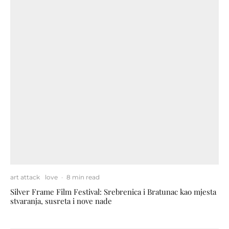
art attack
love
·
8 min read
Silver Frame Film Festival: Srebrenica i Bratunac kao mjesta
stvaranja, susreta i nove nade