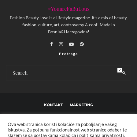
#YouareFaBuLous
Fashion.Beauty.Love is a lifestyle magazine. It's a mix of beauty,
fashion, culture, art, controversy & cool! Made in
Bosnia&Herzegovina!
Pretraga
×
KONTAKT
MARKETING
USLOVI KORIŠTENJA I UREĐIVAČKE SMJERNICE
Ova web stranica koristi kolačiće za poboljšanje vašeg
IMPRESSUM
O NAMA
iskustva. Za potpunu funkcionalnost web stranice odaberite
slažem se sa postavkama kolačića i politikama privatnosti.