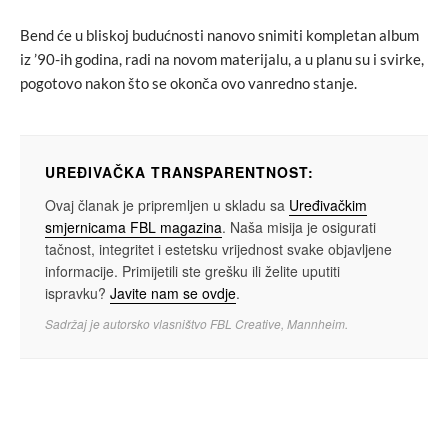
Bend će u bliskoj budućnosti nanovo snimiti kompletan album
iz ’90-ih godina, radi na novom materijalu, a u planu su i svirke,
pogotovo nakon što se okonča ovo vanredno stanje.
UREĐIVAČKA TRANSPARENTNOST:
Ovaj članak je pripremljen u skladu sa
Uređivačkim
smjernicama FBL magazina
. Naša misija je osigurati
tačnost, integritet i estetsku vrijednost svake objavljene
informacije. Primijetili ste grešku ili želite uputiti
ispravku?
Javite nam se ovdje
.
Sadržaj je autorsko vlasništvo FBL Creative, Mannheim.