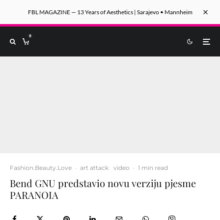
FBL MAGAZINE — 13 Years of Aesthetics | Sarajevo • Mannheim
0
Fashion.Beauty.Love
·
art attack
video
·
1 min read
Bend GNU predstavio novu verziju pjesme
PARANOIA