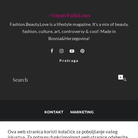
#YouareFaBuLous
Fashion.Beauty.Love is a lifestyle magazine. It's a mix of beauty,
fashion, culture, art, controversy & cool! Made in
Bosnia&Herzegovina!
Pretraga
×
KONTAKT
MARKETING
USLOVI KORIŠTENJA I UREĐIVAČKE SMJERNICE
Ova web stranica koristi kolačiće za poboljšanje vašeg
IMPRESSUM
O NAMA
iskustva. Za potpunu funkcionalnost web stranice odaberite