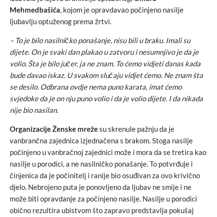
Mehmedbašića
, kojom je opravdavao počinjeno nasilje
ljubavlju optuženog prema žrtvi.
– To je bilo nasilničko ponašanje, nisu bili u braku. Imali su
dijete. On je svaki dan plakao u zatvoru i nesumnjivo je da je
volio. Šta je bilo jučer, ja ne znam. To ćemo vidjeti danas kada
bude davao iskaz. U svakom slučaju vidjet ćemo. Ne znam šta
se desilo. Odbrana ovdje nema puno karata, imat ćemo
svjedoke da je on nju puno volio i da je volio dijete. I da nikada
nije bio nasilan.
Organizacije Ženske mreže
su skrenule pažnju da je
vanbrančna zajednica izjednačena s brakom. Stoga nasilje
počinjeno u vanbračnoj zajednici može i mora da se tretira kao
nasilje u porodici, a ne nasilničko ponašanje. To potvrđuje i
činjenica da je počinitelj i ranije bio osuđivan za ovo krivično
djelo. Nebrojeno puta je ponovljeno da ljubav ne smije i ne
može biti opravdanje za počinjeno nasilje. Nasilje u porodici
obično rezultira ubistvom što zapravo predstavlja pokušaj