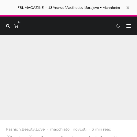
FBL MAGAZINE — 13 Years of Aesthetics | Sarajevo • Mannheim
0
Fashion.Beauty.Love
·
macchiato
novosti
·
3 min read