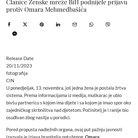
Članice Ženske mreže BiH podnijele prijavu
protiv Omara Mehmedbašića
Release Date
20/11/2023
fotografija
CIN
U ponedjeljak, 13. novembra, još jedna žena je postala žrtva
sistema. Prema informacijama iz medija, muškarac je ubio
bivšu partnericu s kojom ima dijete i sa kojom je imao spor oko
zajedničkog skrbništva nad djetetom. Počinitelj je i ranije bio
osuđivan zbog nasilja u porodici.
Pored propusta nadležnih organa, ovaj put pažnju javnosti
izazvala je izjava branitelja optuženog,
Omara