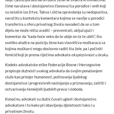
čime narušava i dostojanstvo članova/ica porodice i onih koji
su ostali/e iza žrtve. Takva i slična opravdanja su nedopustiva,
naročito u kontekstu komentara kojima se nasilje u porodici
transferira u sferu privatnog života navodeći da se u tom
dijelu ne može ništa uraditi – prevenirati, uključujući i
komentar da “kada hoće neko da te ubije on će te ubiti”, što
uveliko aludira na poziciju žena kao vlasništva muškaraca sa
kojima muškarci mogu doslovno raditi šta žele, pa i počiniti
femicid koji je prema riječima advokata
eksplozivnost u braku
.
Kodeks advokatske etike Federacije Bosne i Hercegovine
propisuje dužnosti svakog advokata da svojim ponašanjem
služe kao primjer humanosti, poštovanja ljudskog
dostojanstva i progresivnih nastojanja u priznavanju, zaštiti i
ostvarivanju temeljnih ljudskih prava i sloboda.
Konačno, advokati su dužni čuvati ugled i dostojanstvo
advokature i to kako pri obavljanju djelatnosti tako i u
privatnom životu.