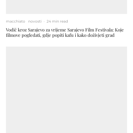
macchiato
novosti
·
24 min read
Vodič kroz Sarajevo za vrijeme Sarajevo Film Festivala: Koje
filmove pogledati, gdje popiti kafu i kako doživjeti grad