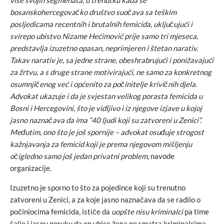
bosanskohercegovačko društvo suočava sa teškim
posljedicama recentnih i brutalnih femicida, uključujući i
svirepo ubistvo Nizame Hećimović prije samo tri mjeseca,
predstavlja izuzetno opasan, neprimjeren i štetan narativ.
Takav narativ je, sa jedne strane, obeshrabrujući i ponižavajući
za žrtvu, a s druge strane motivirajući, ne samo za konkretnog
osumnjičenog već i općenito za počinitelje krivičnih djela.
Advokat ukazuje i da je svjestan velikog porasta femicida u
Bosni i Hercegovini, što je vidljivo i iz njegove izjave u kojoj
jasno naznačava da ima “40 ljudi koji su zatvoreni u Zenici”.
Međutim, ono što je još spornije – advokat osuđuje strogost
kažnjavanja za femicid koji je prema njegovom mišljenju
očigledno samo još jedan privatni problem,
navode
organizacije.
Izuzetno je sporno to što za pojedince koji su trenutno
zatvoreni u Zenici, a za koje jasno naznačava da se radilo o
počiniocima femicida, ističe da
uopšte nisu kriminalci
pa time
šalje i jasnu poruku da on ubice žena ne smatra kriminalcima,