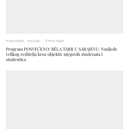
macchiato
novosti
·
3 min read
Program POSVEĆENO: BÉLA TARR U SARAJEVU: Nasljeđe
velikog reditelja kroz objektiv njegovih studenata i
studentica