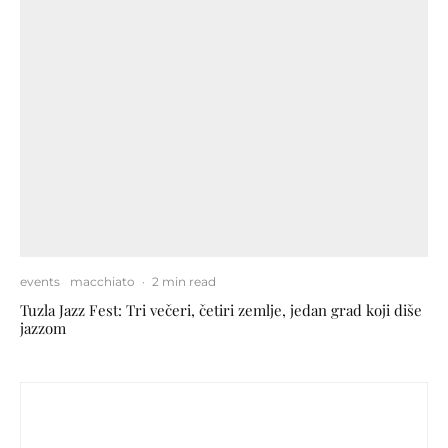
events
macchiato
·
2 min read
Tuzla Jazz Fest: Tri večeri, četiri zemlje, jedan grad koji diše
jazzom