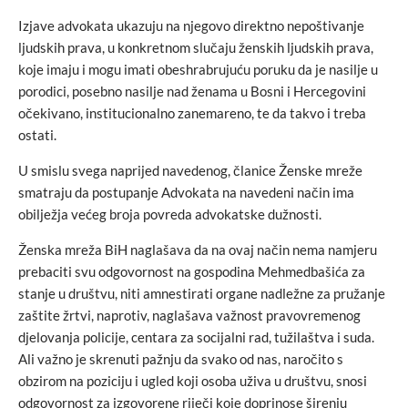
Izjave advokata ukazuju na njegovo direktno nepoštivanje
ljudskih prava, u konkretnom slučaju ženskih ljudskih prava,
koje imaju i mogu imati obeshrabrujuću poruku da je nasilje u
porodici, posebno nasilje nad ženama u Bosni i Hercegovini
očekivano, institucionalno zanemareno, te da takvo i treba
ostati.
U smislu svega naprijed navedenog, članice Ženske mreže
smatraju da postupanje Advokata na navedeni način ima
obilježja većeg broja povreda advokatske dužnosti.
Ženska mreža BiH naglašava da na ovaj način nema namjeru
prebaciti svu odgovornost na gospodina Mehmedbašića za
stanje u društvu, niti amnestirati organe nadležne za pružanje
zaštite žrtvi, naprotiv, naglašava važnost pravovremenog
djelovanja policije, centara za socijalni rad, tužilaštva i suda.
Ali važno je skrenuti pažnju da svako od nas, naročito s
obzirom na poziciju i ugled koji osoba uživa u društvu, snosi
odgovornost za izgovorene riječi koje doprinose širenju