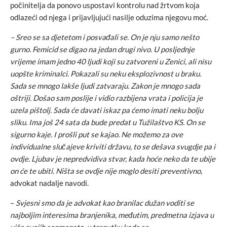
počinitelja da ponovo uspostavi kontrolu nad žrtvom koja
odlazeći od njega i prijavljujući nasilje oduzima njegovu moć.
– Sreo se sa djetetom i posvađali se. On je nju samo nešto
gurno. Femicid se digao na jedan drugi nivo. U posljednje
vrijeme imam jedno 40 ljudi koji su zatvoreni u Zenici, ali nisu
uopšte kriminalci. Pokazali su neku eksplozivnost u braku.
Sada se mnogo lakše ljudi zatvaraju. Zakon je mnogo sada
oštriji. Došao sam poslije i vidio razbijena vrata i policija je
uzela pištolj. Sada će davati iskaz pa ćemo imati neku bolju
sliku. Ima još 24 sata da bude predat u Tužilaštvo KS. On se
sigurno kaje. I prošli put se kajao. Ne možemo za ove
individualne slučajeve kriviti državu, to se dešava svugdje pa i
ovdje. Ljubav je nepredvidiva stvar, kada hoće neko da te ubije
on će te ubiti. Ništa se ovdje nije moglo desiti preventivno,
advokat nadalje navodi.
–
Svjesni smo da je advokat kao branilac dužan voditi se
najboljim interesima branjenika, međutim, predmetna izjava u
više svojih segmenata, u trenutku kada se