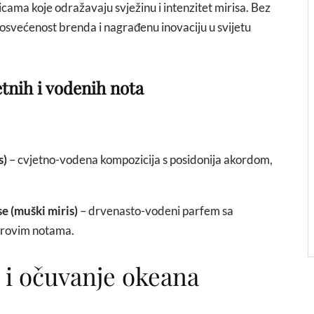
cama koje odražavaju svježinu i intenzitet mirisa. Bez
osvećenost brenda i nagrađenu inovaciju u svijetu
etnih i vodenih nota
s)
– cvjetno-vodena kompozicija s posidonija akordom,
 (muški miris)
– drvenasto-vodeni parfem sa
drovim notama.
a i očuvanje okeana