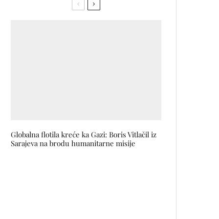
Globalna flotila kreće ka Gazi: Boris Vitlačil iz
Sarajeva na brodu humanitarne misije
Promocija PIŠEM TI
BOSANČICOM u galeriji
ULUPUBIH u sklopu projekta
‘Umjetnost u izlogu 2021’