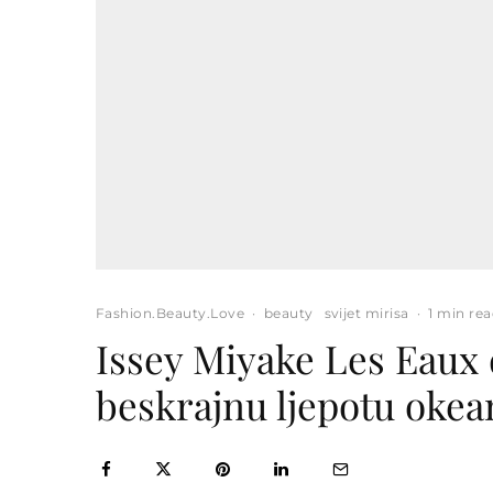
Fashion.Beauty.Love
·
beauty
svijet mirisa
·
1 min re
Issey Miyake Les Eaux 
beskrajnu ljepotu okea