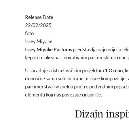
Release Date
22/02/2025
foto
Issey Miyake
Issey Miyake Parfums
predstavlja najnoviju kole
ljepotom okeana i inovativnim parfemskim kreaci
U saradnji sa istraživačkim projektom
1 Ocean
, k
donosi ne samo sofisticirane mirisne kompozicije,
parfimerstva i vizuelnu priču o podvodnim pejzaži
elementu koji nas povezuje i inspiriše.
Dizajn insp