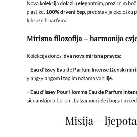
Nova kolekcija dolazi u elegantnim, prozirnim boči
plastike,
100% drveni čep,
predstavlja ekološku p
luksuznih parfema.
Mirisna filozofija – harmonija cvj
Kolekcija donosi
dva nova mirisna pravca
:
–
Eau d’Issey Eau de Parfum Intense (ženski miri
ylang-ylangom i toplim notama vanilije.
–
Eau d’Issey Pour Homme Eau de Parfum Intense
sičuanskim biberom, balzamom jele i bogatim ce
Misija – ljepot