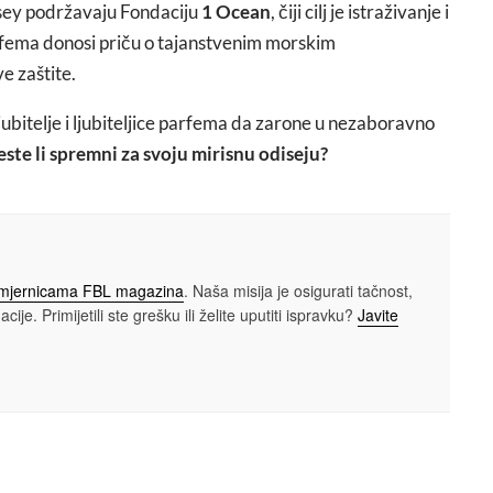
ssey podržavaju Fondaciju
1 Ocean
, čiji cilj je istraživanje i
rfema donosi priču o tajanstvenim morskim
e zaštite.
jubitelje i ljubiteljice parfema da zarone u nezaboravno
este li spremni za svoju mirisnu odiseju?
smjernicama FBL magazina
. Naša misija je osigurati tačnost,
cije. Primijetili ste grešku ili želite uputiti ispravku?
Javite