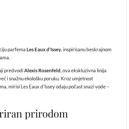
kciju parfema
Les Eaux d’Issey
, inspirisanu beskrajnom
jama.
oji predvodi
Alexis Rosenfeld
, ova ekskluzivna linija
 već i snažnu ekološku poruku. Kroz umjetnost
ma, mirisi Les Eaux d’Issey odaju počast snazi vode –
iriran prirodom