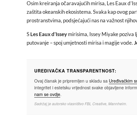
Osim kreiranja očaravajućih mirisa, Les Eaux d’I
zaštita okeanskih ekosistema. Svaka kap ovog pa
prostranstvima, podsjećajući nas na važnost njihov
S
Les Eaux d’Issey
mirisima, Issey Miyake poziva l
putovanje – spoj umjetnosti mirisa i magije vode.
J
UREĐIVAČKA TRANSPARENTNOST:
Ovaj članak je pripremljen u skladu sa
Uređivačkim 
integritet i estetsku vrijednost svake objavljene informa
nam se ovdje
.
Sadržaj je autorsko vlasništvo FBL Creative, Mannheim.