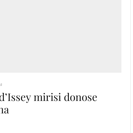
ad
d’Issey mirisi donose
na