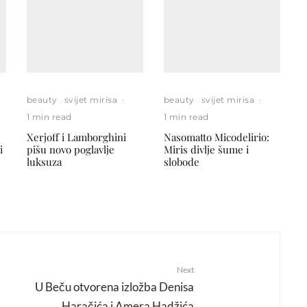
beauty
svijet mirisa
·
beauty
svijet mirisa
·
1 min read
1 min read
Xerjoff i Lamborghini
Nasomatto Micodelirio:
i
pišu novo poglavlje
Miris divlje šume i
luksuza
slobode
Next
U Beču otvorena izložba Denisa
Haračića i Amera Hadžića