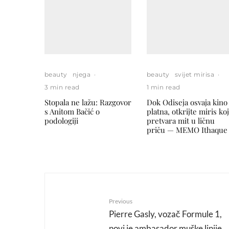
beauty
njega
·
beauty
svijet mirisa
·
3 min read
1 min read
Stopala ne lažu: Razgovor
Dok Odiseja osvaja kino
s Anitom Bačić o
platna, otkrijte miris koj
podologiji
pretvara mit u ličnu
priču — MEMO Ithaque
Previous
Pierre Gasly, vozač Formule 1,
novi je ambasador muške linije