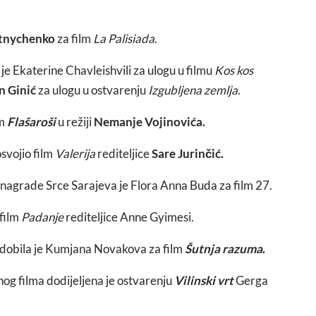
otnychenko
za film
La Palisiada
.
je Ekaterine Chavleishvili za ulogu u filmu
Kos kos
n Ginić
za ulogu u ostvarenju
Izgubljena zemlja
.
m
Flašaroši
u režiji
Nemanje Vojinovića.
svojio film
Valerija
rediteljice
Sare Jurinčić.
nagrade Srce Sarajeva je Flora Anna Buda za film 27.
film
Padanje
rediteljice Anne Gyimesi.
dobila je Kumjana Novakova za film
Šutnja razuma
.
nog filma dodijeljena je ostvarenju
Vilinski vrt
Gerga