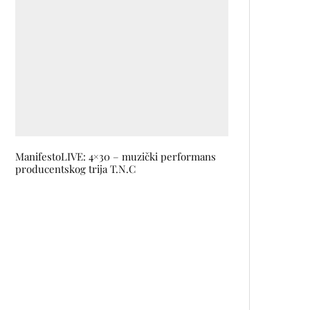
ManifestoLIVE: 4×30 – muzički performans
producentskog trija T.N.C
Social Media Summit: Sarajevo
centar susreta stručnjaka i
stručnjakinja novih medija
Održana kino pretpremijera
filma EKSKURZIJA Une Gunjak,
film od danas u kinima širom BiH