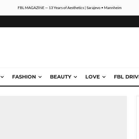
FBL MAGAZINE — 13 Years of Aesthetics | Sarajevo • Mannheim
FASHION
BEAUTY
LOVE
FBL DRI