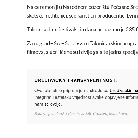
Na ceremoniji u Narodnom pozorištu Počasno Srce
škotskoj rediteljici, scenaristici i producentici
Lynn
Tokom sedam festivalskih dana prikazano je 235 f
Za nagrade Srce Sarajeva u Takmičarskim program
filmova, a upriličene su i dvije gala te jedna specija
UREĐIVAČKA TRANSPARENTNOST:
Ovaj članak je pripremljen u skladu sa
Uređivačkim 
integritet i estetsku vrijednost svake objavljene informa
nam se ovdje
.
Sadržaj je autorsko vlasništvo FBL Creative, Mannheim.