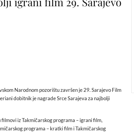
i igrani film 29. Sarajevo
skom Narodnom pozorištu završen je 29. Sarajevo Film
eriani dobitnik je nagrade Srce Sarajeva za najbolji
 filmovi iz Takmičarskog programa – igrani film,
mičarskog programa – kratki film i Takmičarskog