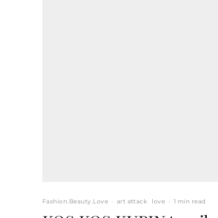
Fashion.Beauty.Love
·
art attack
love
·
1 min read