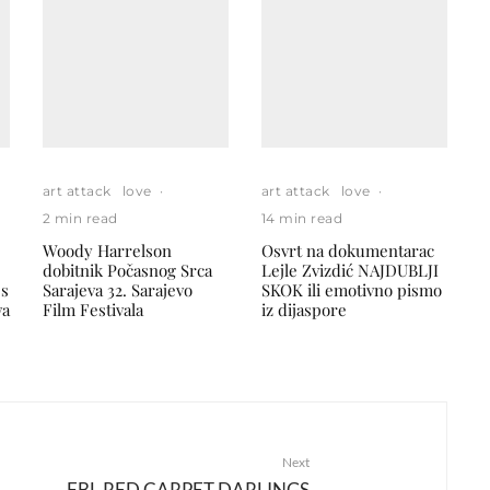
art attack
love
·
art attack
love
·
2 min read
14 min read
Woody Harrelson
Osvrt na dokumentarac
dobitnik Počasnog Srca
Lejle Zvizdić NAJDUBLJI
 s
Sarajeva 32. Sarajevo
SKOK ili emotivno pismo
va
Film Festivala
iz dijaspore
Next
FBL RED CARPET DARLINGS