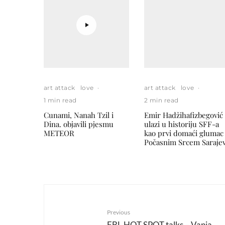
art attack
love
·
art attack
love
·
1 min read
2 min read
Cunami, Nanah Tzil i
Emir Hadžihafizbegović
Dina. objavili pjesmu
ulazi u historiju SFF-a
METEOR
kao prvi domaći glumac
Počasnim Srcem Saraje
Previous
FBL HOT SPOT talks – Vanja