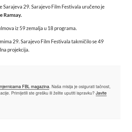
 Sarajeva 29. Sarajevo Film Festivala uručeno je
e Ramsay.
ilmova iz 59 zemalja u 18 programa.
ima 29. Sarajevo Film Festivala takmičilo se 49
lna projekcija.
smjernicama FBL magazina
. Naša misija je osigurati tačnost,
cije. Primijetili ste grešku ili želite uputiti ispravku?
Javite