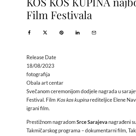
KOS KOS KUPINA najbolj
Film Festivala
Release Date
18/08/2023
fotografija
Obala art centar
Svečanom ceremonijom dodjele nagrada u sarajev
Festival. Film
Kos kos kupina
rediteljice Elene Nav
igrani film.
Prestižnom nagradom
Srce Sarajeva
nagrađeni su
Takmičarskog programa – dokumentarni film, Tak