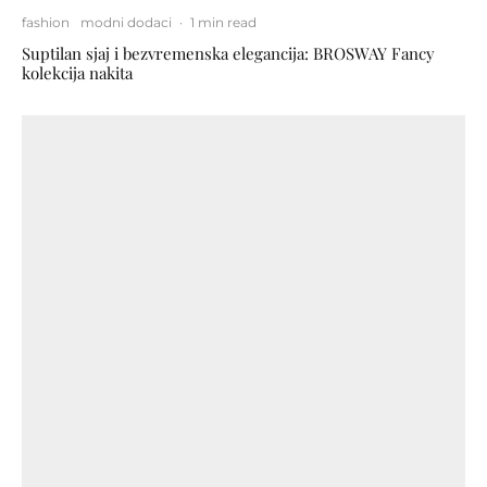
fashion
modni dodaci
·
1 min read
Suptilan sjaj i bezvremenska elegancija: BROSWAY Fancy
kolekcija nakita