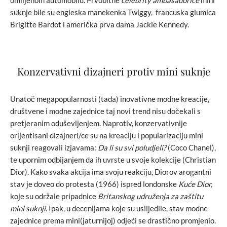
omiljenom automobilu. Prvobitne
celebrity ambasadorice
mini
suknje bile su engleska manekenka Twiggy, francuska glumica
Brigitte Bardot i američka prva dama Jackie Kennedy.
Konzervativni dizajneri protiv mini suknje
Unatoč megapopularnosti (tada) inovativne modne kreacije,
društvene i modne zajednice taj novi trend nisu dočekali s
pretjeranim oduševljenjem. Naprotiv, konzervativnije
orijentisani dizajneri/ce su na kreaciju i popularizaciju mini
suknji reagovali izjavama:
Da li su svi poludjeli?
(Coco Chanel),
te upornim odbijanjem da ih uvrste u svoje kolekcije (Christian
Dior). Kako svaka akcija ima svoju reakciju, Diorov arogantni
stav je doveo do protesta (1966) ispred londonske
Kuće Dior,
koje su održale pripadnice
Britanskog udruženja za zaštitu
mini suknji
. Ipak, u decenijama koje su uslijedile, stav modne
zajednice prema mini(jaturnijoj) odjeći se drastično promjenio.