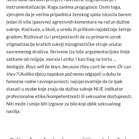
instrumentalizacije. Koga zanima
proguglaće
. Osim toga,
vjerujem da je većina pripadnica ženskog spola iskusila barem
jedan ili više (pasivno) agresivnih komentara na račun dužine
suknje. Kod kuće, u školi, u uredu ili prilikom najobičnije šetnje
gradom. Rizikovat ću i pretpostaviti da su primarni uzrok
stigmatizacije kratkih suknji mizoginističke struje unutar
savremenog društva. Skrivene iza loše argumentacijske linije
satkane od
religije
,
morala
i
etike
. I kao šlag na tortu …
biologije
.
Boys will be boys, because they can’t be men
.
Or can
they?
Ukoliko djecu napokon počnemo odgajati u duhu te
famozne rodne ravnopravnosti, najvjerovatnije da će ipak
stasati u osobe koje znaju da dužina suknje NIJE indikator
profesionalne etike/kompetentnosti ili seksualne dostupnosti.
Niti može i smije biti izgovor za bilo koji oblik seksualnog
nasilja.