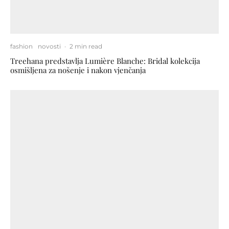
fashion
novosti
·
2 min read
Treehana predstavlja Lumière Blanche: Bridal kolekcija
osmišljena za nošenje i nakon vjenčanja