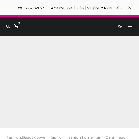
FBL MAGAZINE — 13 Years of Aesthetics | Sarajevo • Mannheim
0
Fashion.Beauty.Love
·
fashion
fashion komentar
·
2 min read