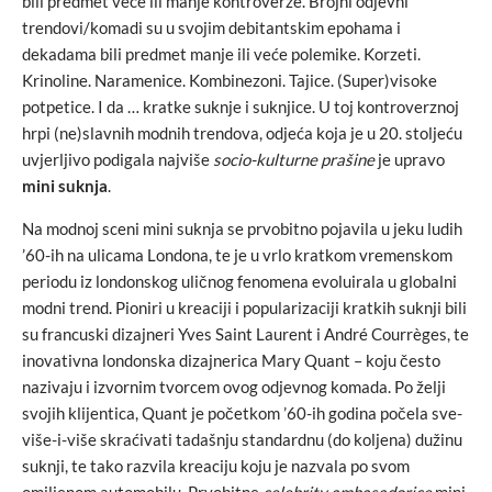
bili predmet veće ili manje kontroverze. Brojni odjevni
trendovi/komadi su u svojim debitantskim epohama i
dekadama bili predmet manje ili veće polemike. Korzeti.
Krinoline. Naramenice. Kombinezoni. Tajice. (Super)visoke
potpetice. I da … kratke suknje i suknjice. U toj kontroverznoj
hrpi (ne)slavnih modnih trendova, odjeća koja je u 20. stoljeću
uvjerljivo podigala najviše
socio-kulturne prašine
je upravo
mini suknja
.
Na modnoj sceni mini suknja se prvobitno pojavila u jeku ludih
’60-ih na ulicama Londona, te je u vrlo kratkom vremenskom
periodu iz londonskog uličnog fenomena evoluirala u globalni
modni trend. Pioniri u kreaciji i popularizaciji kratkih suknji bili
su francuski dizajneri Yves Saint Laurent i André Courrèges, te
inovativna londonska dizajnerica Mary Quant – koju često
nazivaju i izvornim tvorcem ovog odjevnog komada. Po želji
svojih klijentica, Quant je početkom ’60-ih godina počela sve-
više-i-više skraćivati tadašnju standardnu (do koljena) dužinu
suknji, te tako razvila kreaciju koju je nazvala po svom