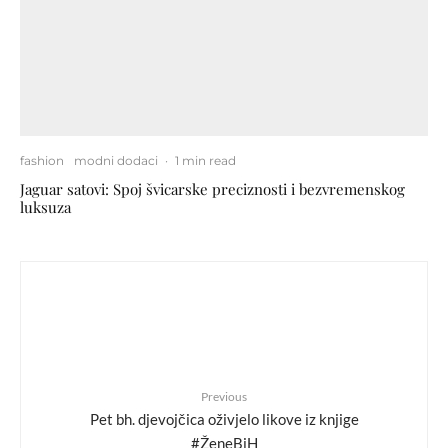
fashion
modni dodaci
·
1 min read
Jaguar satovi: Spoj švicarske preciznosti i bezvremenskog
luksuza
Previous
Pet bh. djevojčica oživjelo likove iz knjige
#ŽeneBiH