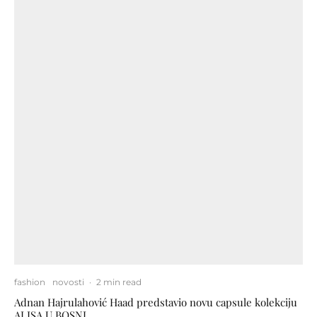
fashion
novosti
·
2 min read
Adnan Hajrulahović Haad predstavio novu capsule kolekciju
ALISA U BOSNI