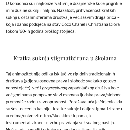
U konačnici su i najkonzervativnije dizajnerske kuće prigrilile
mini dužine suknji i haljina. Nažalost, prihvaćenost kratkih
suknji u ostalim sferama društva je već sasvim druga priča –
koja i danas podsjeća na stav Coco Chanel i Christiana Diora
tokom ’60-ih godina prošlog stoljeća.
Kratka suknja stigmatizirana u školama
Taj animozitet nije odlika isključivo rigidnih tradicionalnih
društava (gdje su osnovna prava i slobode svakako gotovo
nepostojeće), već i
progresivnog
zapadnjačkog društva koje
već godinama pompozno slavi osnovna ljudska prava/slobode i
promoviše rodnu ravnopravnost. Poražavajuća je činjenica da
su šest decenija kasnije, kratke suknje i dalje stigmatizirane u
uredima/univerzitetima/školskim klupama, te
instrumentalizirane u svrhu pravdanja seksualnog nasilja.
Neću sada navoditi primjere navedene stigmatizacije i