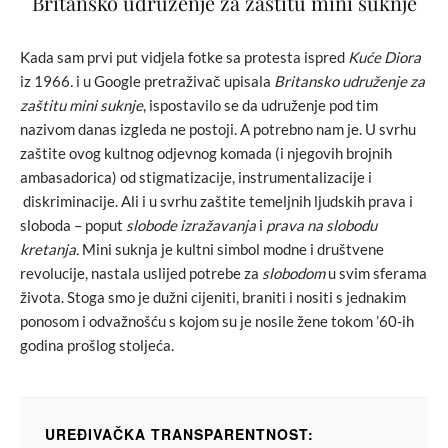
Britansko udruženje za zaštitu mini suknje
Kada sam prvi put vidjela fotke sa protesta ispred
Kuće Diora
iz 1966
.
i u Google pretraživač upisala
Britansko udruženje za
zaštitu mini suknje
, ispostavilo se da udruženje pod tim
nazivom danas izgleda ne postoji. A potrebno nam je. U svrhu
zaštite ovog kultnog odjevnog komada (i njegovih brojnih
ambasadorica) od stigmatizacije, instrumentalizacije i
diskriminacije. Ali i u svrhu zaštite temeljnih ljudskih prava i
sloboda – poput
slobode izražavanja
i
prava na slobodu
kretanja.
Mini suknja je kultni simbol modne i društvene
revolucije, nastala uslijed potrebe za
slobodom
u svim sferama
života. Stoga smo je dužni cijeniti, braniti i nositi s jednakim
ponosom i odvažnošću s kojom su je nosile žene tokom ’60-ih
godina prošlog stoljeća.
UREĐIVAČKA TRANSPARENTNOST: