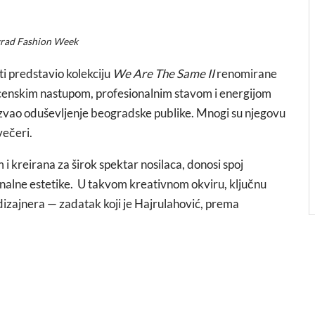
rad Fashion Week
i predstavio kolekciju
We Are The Same II
renomirane
scenskim nastupom, profesionalnim stavom i energijom
izazvao oduševljenje beogradske publike. Mnogi su njegovu
večeri.
i kreirana za širok spektar nosilaca, donosi spoj
onalne estetike. U takvom kreativnom okviru, ključnu
u dizajnera — zadatak koji je Hajrulahović, prema