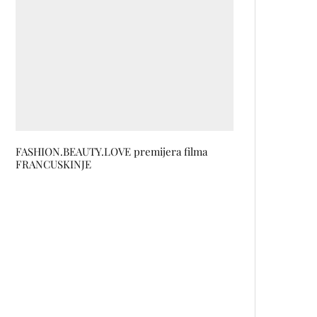
FASHION.BEAUTY.LOVE premijera filma
FRANCUSKINJE
Više od milion ljudi je izabralo
Afroditine marmelade! Hit su i
ovog ljeta, a evo i zašto!
AN UNWRITTEN NOVEL:
Glumačka diva MINKA MUFTIĆ u
novom editorijalu MARKA
FEHERA