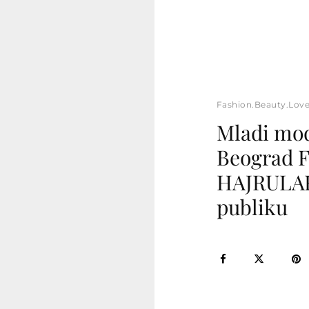
Fashion.Beauty.Lov
Mladi mod
Beograd F
HAJRULAH
publiku