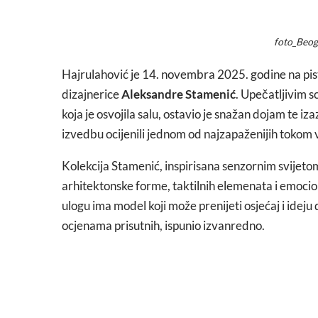
foto_Beog
Hajrulahović je 14. novembra 2025. godine na pist
dizajnerice
Aleksandre Stamenić
. Upečatljivim 
koja je osvojila salu, ostavio je snažan dojam te 
izvedbu ocijenili jednom od najzapaženijih tokom 
Kolekcija Stamenić, inspirisana senzornim svijetom 
arhitektonske forme, taktilnih elemenata i emoci
ulogu ima model koji može prenijeti osjećaj i idej
ocjenama prisutnih, ispunio izvanredno.