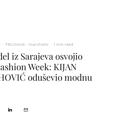
e
·
FBLičnosti
macchiato
·
1 min read
el iz Sarajeva osvojio
ashion Week: KIJAN
OVIĆ oduševio modnu