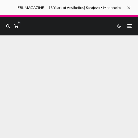
FBL MAGAZINE — 13 Years of Aesthetics | Sarajevo • Mannheim
0