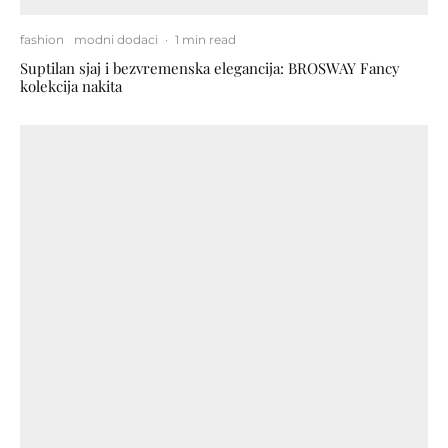
fashion
modni dodaci
·
1 min read
Suptilan sjaj i bezvremenska elegancija: BROSWAY Fancy
kolekcija nakita