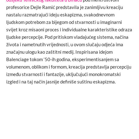
profesorice Dejle Ramić predstavila je zanimljivu kreaciju
nastalu razmatrajući ideju eskapizma, svakodnevnom
ljudskom potrebom za bijegom od stvarnosti u imaginarni
svijet kroz misaoni proces i individualne karakteristike odraza
ljudske percepcije. Pod pritiskom vladajućeg sistema, načina
života i nametnutih vrijednosti, u ovom slučaju odjeća ima
značajnu ulogu kao zaštitni medij. Inspirisana idejom
Balenciage tokom ‘50-ih godina, eksperimentisanjem sa
volumenom, oblikom i formom, kreacija predstavlja percepciju
između stvarnosti i fantazije, uključujući monokromatski
izgled i na taj način jasnije definiše suštinu eskapizma.