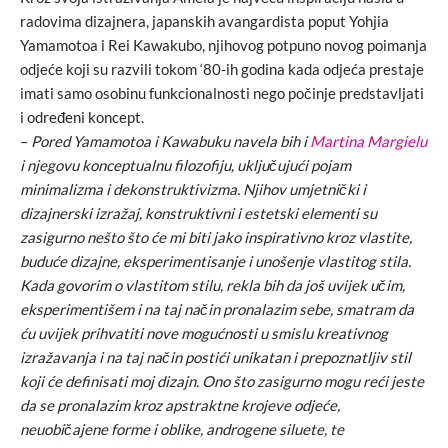
radovima dizajnera, japanskih avangardista poput Yohjia
Yamamotoa i Rei Kawakubo, njihovog potpuno novog poimanja
odjeće koji su razvili tokom ‘80-ih godina kada odjeća prestaje
imati samo osobinu funkcionalnosti nego počinje predstavljati
i određeni koncept.
–
Pored Yamamotoa i Kawabuku navela bih i
Martina Margielu
i njegovu konceptualnu filozofiju, uključujući pojam
minimalizma i dekonstruktivizma. Njihov umjetnički i
dizajnerski izražaj, konstruktivni i estetski elementi su
zasigurno nešto što će mi biti jako inspirativno kroz vlastite,
buduće dizajne, eksperimentisanje i unošenje vlastitog stila.
Kada govorim o vlastitom stilu, rekla bih da još uvijek učim,
eksperimentišem i na taj način pronalazim sebe, smatram da
ću uvijek prihvatiti nove mogućnosti u smislu kreativnog
izražavanja i na taj način postići unikatan i prepoznatljiv stil
koji će definisati moj dizajn. Ono što zasigurno mogu reći jeste
da se pronalazim kroz apstraktne krojeve odjeće,
neuobičajene forme i oblike, androgene siluete, te