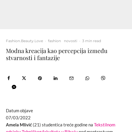
Fashion.Beauty.Love
·
fashion
novosti
·
3 min read
Modna kreacija kao percepcija između
stvarnosti i fantazije
Datum objave
07/03/2022
Amela Mlivić
(21) studentica treće godine na
Tekstilnom
odsjeku Tehničkog fakulteta u Bihaću
pod mentrostvom