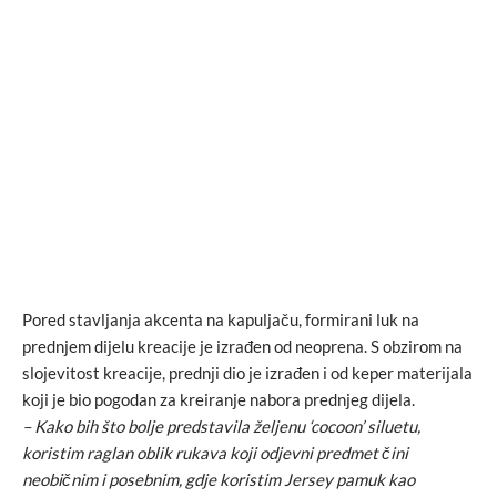
Pored stavljanja akcenta na kapuljaču, formirani luk na
prednjem dijelu kreacije je izrađen od neoprena. S obzirom na
slojevitost kreacije, prednji dio je izrađen i od keper materijala
koji je bio pogodan za kreiranje nabora prednjeg dijela.
– Kako bih što bolje predstavila željenu ‘cocoon’ siluetu,
koristim raglan oblik rukava koji odjevni predmet čini
neobičnim i posebnim, gdje koristim Jersey pamuk kao