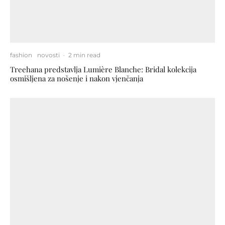
fashion
novosti
·
2 min read
Treehana predstavlja Lumière Blanche: Bridal kolekcija
osmišljena za nošenje i nakon vjenčanja