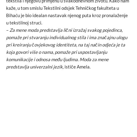
tekstila i njegovu primjenu u svakodnevnom životu. Kako nam
kaže, u tom smislu Tekstilni odsjek Tehničkog fakulteta u
Bihaću je bio idealan nastavak njenog puta kroz pronalaženje
u tekstilnoj struci.
–
Za mene moda predstavlja lični izražaj svakog pojedinca,
pomaže pri stvaranju individualnog stila i ima značajnu ulogu
pri kreiranju čovjekovog identiteta, na taj način odjeća je ta
koja govori više o nama, pomaže pri uspostavljanju
komunikacije i odnosa među ljudima. Moda za mene
predstavlja univerzalni jezik,
ističe Amela.