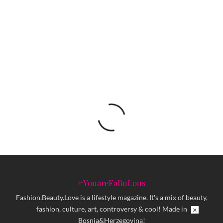
Gabu i Imhotep stižu na Legato Open Air
izdanje na skrivenoj lokaciji u prirodi
#YouareFaBuLous
Fashion.Beauty.Love is a lifestyle magazine. It's a mix of beauty,
fashion, culture, art, controversy & cool! Made in
×
Bosnia&Herzegovina!