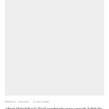
fashion
novosti
·
2 min read
Adnan Hajrulahović Haad predstavio novu capsule kolekciju