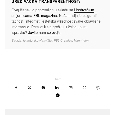
UREĐIVAČKA TRANSPARENTNOST:
Ovaj članak je pripremljen u skladu sa
Uređivačkim
smjernicama FBL magazina
. Naša misija je osigurati
tačnost, integritet i estetsku vrijednost svake objavljene
informacije. Primijetili ste grešku ili želite uputiti
ispravku?
Javite nam se ovdje
.
Sadržaj je autorsko vlasništvo FBL Creative, Mannheim.
Share