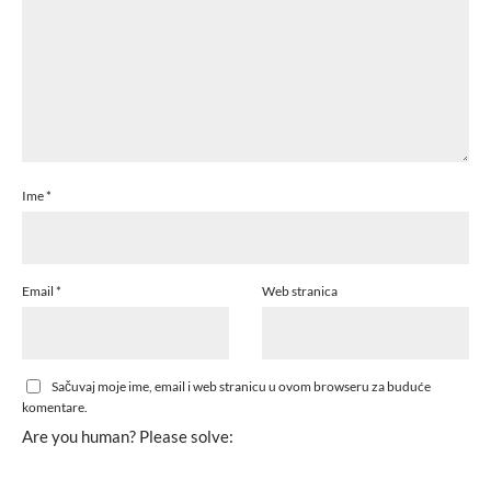
Ime
*
Email
*
Web stranica
Sačuvaj moje ime, email i web stranicu u ovom browseru za buduće
komentare.
Are you human? Please solve: