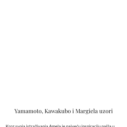
Yamamoto, Kawakubo i Margiela uzori
Kroz svoja istraživanja Amela je najveću inspiraciju našla u