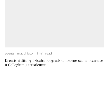
events
macchiato
·
1 min read
Kreativni dijalog: Izložba beogradske likovne scene otvara se
u Collegiumu artisticumu