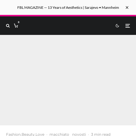
FBL MAGAZINE — 13 Years of Aesthetics | Sarajevo • Mannheim
0
Fashion.Beauty.Love
·
macchiato
novosti
·
3 min read