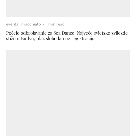
events
macchiato
·
1 min read
Počelo odbrojavanje za Sea Dance: Najveće svjetske zvijezde
stižu u Budvu, ulaz slobodan uz registraciju