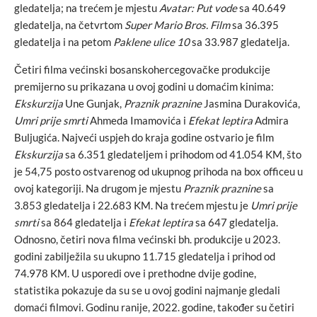
gledatelja; na trećem je mjestu
Avatar: Put vode
sa 40.649
gledatelja, na četvrtom
Super Mario Bros. Film
sa 36.395
gledatelja i na petom
Paklene ulice 10
sa 33.987 gledatelja.
Četiri filma većinski bosanskohercegovačke produkcije
premijerno su prikazana u ovoj godini u domaćim kinima:
Ekskurzija
Une Gunjak,
Praznik praznine
Jasmina Durakovića,
Umri prije smrti
Ahmeda Imamovića i
Efekat leptira
Admira
Buljugića. Najveći uspjeh do kraja godine ostvario je film
Ekskurzija
sa 6.351 gledateljem i prihodom od 41.054 KM, što
je 54,75 posto ostvarenog od ukupnog prihoda na box officeu u
ovoj kategoriji. Na drugom je mjestu
Praznik praznine
sa
3.853 gledatelja i 22.683 KM. Na trećem mjestu je
Umri prije
smrti
sa 864 gledatelja i
Efekat leptira
sa 647 gledatelja.
Odnosno, četiri nova filma većinski bh. produkcije u 2023.
godini zabilježila su ukupno 11.715 gledatelja i prihod od
74.978 KM. U usporedi ove i prethodne dvije godine,
statistika pokazuje da su se u ovoj godini najmanje gledali
domaći filmovi. Godinu ranije, 2022. godine, također su četiri