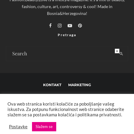
fashion, culture, art, controversy & cool! Made in
Bosnia&Herzegovina!
Pretraga
×
KONTAKT
MARKETING
USLOVI KORIŠTENJA I UREĐIVAČKE SMJERNICE
Ova web stranica koristi kolačiće za poboljšanje vašeg
IMPRESSUM
O NAMA
iskustva. Za potpunu funkcionalnost web stranice odaberite
slažem se sa postavkama kolačića i politikama privatnosti.
Copyright © 2013 - 2025 FBL creative. Sva prava zadržana. Developed by:
Postavke
Slažem se
XStreamThemes