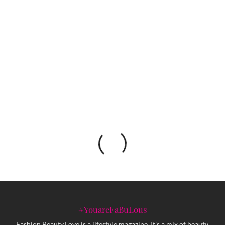
Waackxxxy je prva žena koja je osvojila titulu na
Red Bull Dance Your Style takmičenju
Mostarski brend POPPY dolazi u Kutchu
#YouareFaBuLous
Fashion.Beauty.Love is a lifestyle magazine. It's a mix of beauty,