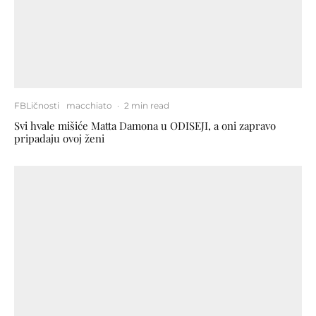
FBLičnosti
macchiato
·
2 min read
Svi hvale mišiće Matta Damona u ODISEJI, a oni zapravo
pripadaju ovoj ženi