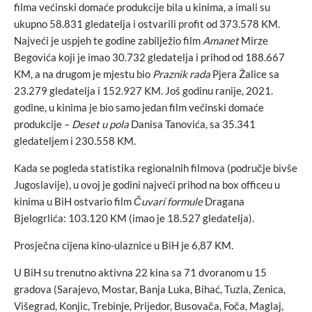
filma većinski domaće produkcije bila u kinima, a imali su
ukupno 58.831 gledatelja i ostvarili profit od 373.578 KM.
Najveći je uspjeh te godine zabilježio film
Amanet
Mirze
Begovića koji je imao 30.732 gledatelja i prihod od 188.667
KM, a na drugom je mjestu bio
Praznik rada
Pjera Žalice sa
23.279 gledatelja i 152.927 KM. Još godinu ranije, 2021.
godine, u kinima je bio samo jedan film većinski domaće
produkcije –
Deset u pola
Danisa Tanovića, sa 35.341
gledateljem i 230.558 KM.
Kada se pogleda statistika regionalnih filmova (područje bivše
Jugoslavije), u ovoj je godini najveći prihod na box officeu u
kinima u BiH ostvario film
Čuvari formule
Dragana
Bjelogrlića: 103.120 KM (imao je 18.527 gledatelja).
Prosječna cijena kino-ulaznice u BiH je 6,87 KM.
U BiH su trenutno aktivna 22 kina sa 71 dvoranom u 15
gradova (Sarajevo, Mostar, Banja Luka, Bihać, Tuzla, Zenica,
Višegrad, Konjic, Trebinje, Prijedor, Busovača, Foča, Maglaj,