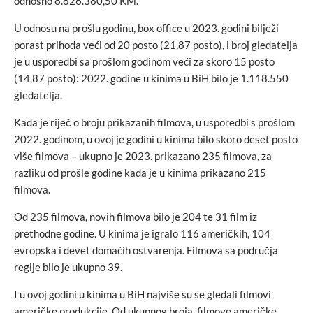
odnosno 8.826.380,50 KM.
U odnosu na prošlu godinu, box office u 2023. godini bilježi
porast prihoda veći od 20 posto (21,87 posto), i broj gledatelja
je u usporedbi sa prošlom godinom veći za skoro 15 posto
(14,87 posto): 2022. godine u kinima u BiH bilo je 1.118.550
gledatelja.
Kada je riječ o broju prikazanih filmova, u usporedbi s prošlom
2022. godinom, u ovoj je godini u kinima bilo skoro deset posto
više filmova – ukupno je 2023. prikazano 235 filmova, za
razliku od prošle godine kada je u kinima prikazano 215
filmova.
Od 235 filmova, novih filmova bilo je 204 te 31 film iz
prethodne godine. U kinima je igralo 116 američkih, 104
evropska i devet domaćih ostvarenja. Filmova sa područja
regije bilo je ukupno 39.
I u ovoj godini u kinima u BiH najviše su se gledali filmovi
američke produkcije. Od ukupnog broja, filmove američke