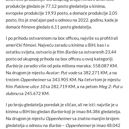
produkcije gledalo je 77,12 posto gledatelja u kinima,
evropske produkcije 19,93 posto, a domaće produkcije 2,05
posto, što je značajan pad u odnosu na 2022. godinu, kada je
domaće filmove gledalo 6,11 posto gledatelja.
I po prihodu ostvarenom na box officeu, najviše su profitirali
američki filmovi. Najveću zaradu u kinima u BiH, kao i u
ostatku svijeta, ostvario je film
Barbie
sa ostvarenih 23,44
posto od ukupnog prihoda na box officeu u ovoj kategoriji.
Barbie
je zaradio više od pola miliona maraka: 558.087 KM.
Na drugom je mjestu
Avatar: Put vode
sa 382.271 KM, a na
trećem
Oppenheimer
sa 343.905 KM. Na četvrtom je mjestu
film
Paklene ulice 10
sa 282.719 KM, a na petom
Meg 2: Put u
dubinu
sa 245.672 KM.
I po broju gledatelja poredak je sličan, ali ne isti: najviše je u
kinima u BiH bio gledan
Barbie
koji je imao 84.386 gledatelja.
Na drugom je mjestu
Oppenheimer
sa znatno manjim brojem
gledatelja u odnosu na
Barbie
–
Oppenheimer
je imao 48.042