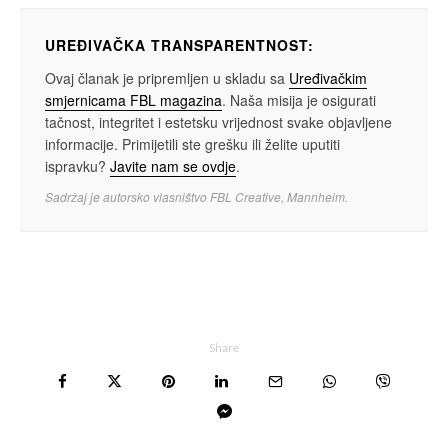
UREĐIVAČKA TRANSPARENTNOST:
Ovaj članak je pripremljen u skladu sa
Uređivačkim
smjernicama FBL magazina
. Naša misija je osigurati
tačnost, integritet i estetsku vrijednost svake objavljene
informacije. Primijetili ste grešku ili želite uputiti
ispravku?
Javite nam se ovdje
.
Sadržaj je autorsko vlasništvo FBL Creative, Mannheim.
Share