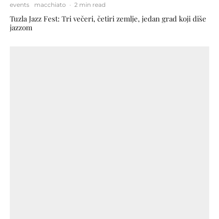
events
macchiato
·
2 min read
Tuzla Jazz Fest: Tri večeri, četiri zemlje, jedan grad koji diše
jazzom