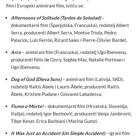
film i Evropski animirani film, ističu se:
Afternoons of Solitude (Tardes de Soledad)
–
dokumentarni film (Španjolska, Francuska), redatelj Albert
Serra, producenti Albert Serra, Montse Triola, Pedro
Palacios, Luis Ferrón, Ricard Sales i Pierre-Olivier Bardet.
Arco
– animirani film (Francuska), redatelj Ugo Bienvenu,
producenti Félix de Givry, Sophie Mas, Natalie Portman i
Ugo Bienvenu.
Dog of God (Dieva Suns)
– animirani film (Latvija, SAD),
redatelji Raitis Ābele i Lauris Ābele, producenti Raitis
Ābele, Kristele Pudane i Giovanni Labadessa.
Fiume o Morte!
– dokumentarni film (Hrvatska, Slovenija,
Italija), redatelj Igor Bezinović, producenti Vanja Jambrović,
Tibor Keser, Erica Barbiani i Marina Gumzi.
It Was Just an Accident (Un Simple Accident)
– igrani film