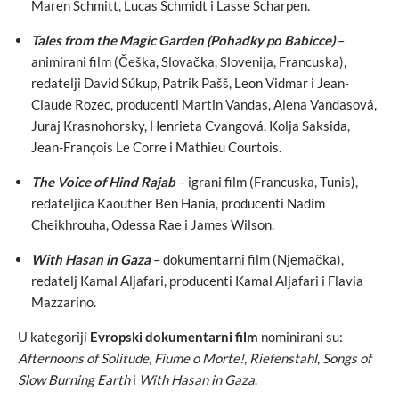
Maren Schmitt, Lucas Schmidt i Lasse Scharpen.
Tales from the Magic Garden (Pohadky po Babicce)
–
animirani film (Češka, Slovačka, Slovenija, Francuska),
redatelji David Súkup, Patrik Pašš, Leon Vidmar i Jean-
Claude Rozec, producenti Martin Vandas, Alena Vandasová,
Juraj Krasnohorsky, Henrieta Cvangová, Kolja Saksida,
Jean-François Le Corre i Mathieu Courtois.
The Voice of Hind Rajab
– igrani film (Francuska, Tunis),
redateljica Kaouther Ben Hania, producenti Nadim
Cheikhrouha, Odessa Rae i James Wilson.
With Hasan in Gaza
– dokumentarni film (Njemačka),
redatelj Kamal Aljafari, producenti Kamal Aljafari i Flavia
Mazzarino.
U kategoriji
Evropski dokumentarni film
nominirani su:
Afternoons of Solitude
,
Fiume o Morte!
,
Riefenstahl
,
Songs of
Slow Burning Earth
i
With Hasan in Gaza
.