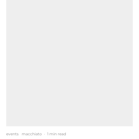
events
macchiato
·
1 min read