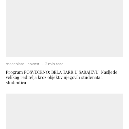
macchiato
novosti
·
3 min read
Program POSVEĆENO: BÉLA TARR U SARAJEVU: Nasljeđe
velikog reditelja kroz objektiv njegovih studenata i
studentica