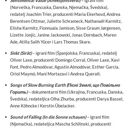
Sentimental Value (Affeksjonsverdi)
– igrani film
(Norveška, Francuska, Danska, Njemačka, Švedska),
redatelj Joachim Trier, producenti Maria Ekerhovd, Andrea
Berentsen Ottmar, Juliette Schrameck, Nathanaël Karmitz,
Elisha Karmitz, Fionnuala Jamison, Sisse Graum Jørgensen,
Lizette Jonjic, Janine Jackowski, Jonas Dornbach, Maren
Ade, Atilla Salih Yücer i Lars Thomas Skare.
Sirāt (Sirât)
– igrani film (Španjolska, Francuska), redatelj
Oliver Laxe, producenti Domingo Corral, Oliver Laxe, Xavi
Font, Pedro Almodóvar, Agustín Almodóvar, Esther García,
Oriol Maymó, Mani Mortazavi i Andrea Queralt.
Songs of Slow Burning Earth (Пісні Землі, що Повільно
Горить)
– dokumentarni film (Ukrajina, Francuska, Danska,
Švedska), redateljica Olha Zhurba, producenti Darya Bassel,
Anne Köhncke i Kerstin Übelacker.
Sound of Falling (In die Sonne schauen)
– igrani film
(Njemačka), redateljica Mascha Schilinski, producenti