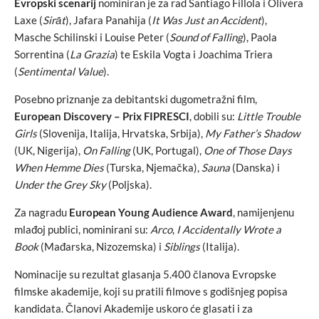
Evropski scenarij
nominiran je za rad Santiago Fillola i Olivera
Laxe (
Sirāt
), Jafara Panahija (
It Was Just an Accident
),
Masche Schilinski i Louise Peter (
Sound of Falling
), Paola
Sorrentina (
La Grazia
) te Eskila Vogta i Joachima Triera
(
Sentimental Value
).
Posebno priznanje za debitantski dugometražni film,
European Discovery – Prix FIPRESCI
, dobili su:
Little Trouble
Girls
(Slovenija, Italija, Hrvatska, Srbija),
My Father’s Shadow
(UK, Nigerija),
On Falling
(UK, Portugal),
One of Those Days
When Hemme Dies
(Turska, Njemačka),
Sauna
(Danska) i
Under the Grey Sky
(Poljska).
Za nagradu
European Young Audience Award
, namijenjenu
mlađoj publici, nominirani su:
Arco
,
I Accidentally Wrote a
Book
(Mađarska, Nizozemska) i
Siblings
(Italija).
Nominacije su rezultat glasanja 5.400 članova Evropske
filmske akademije, koji su pratili filmove s godišnjeg popisa
kandidata. Članovi Akademije uskoro će glasati i za