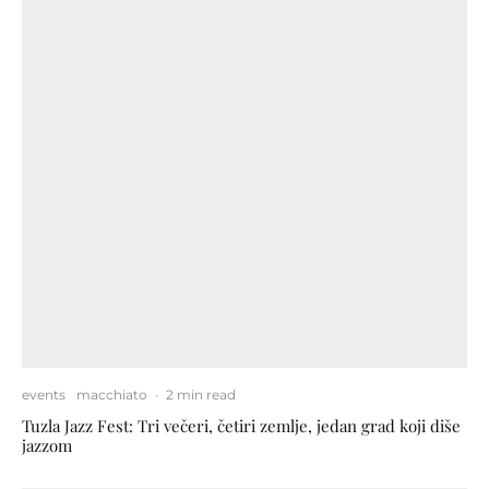
events
macchiato
·
2 min read
Tuzla Jazz Fest: Tri večeri, četiri zemlje, jedan grad koji diše
jazzom