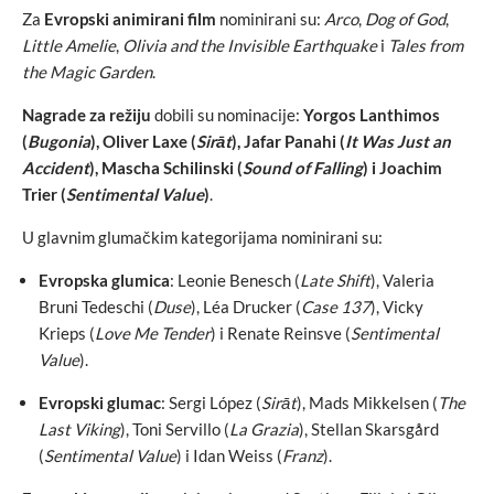
Za
Evropski animirani film
nominirani su:
Arco
,
Dog of God
,
Little Amelie
,
Olivia and the Invisible Earthquake
i
Tales from
the Magic Garden
.
Nagrade za režiju
dobili su nominacije:
Yorgos Lanthimos
(
Bugonia
), Oliver Laxe (
Sirāt
), Jafar Panahi (
It Was Just an
Accident
), Mascha Schilinski (
Sound of Falling
) i Joachim
Trier (
Sentimental Value
)
.
U glavnim glumačkim kategorijama nominirani su:
Evropska glumica
: Leonie Benesch (
Late Shift
), Valeria
Bruni Tedeschi (
Duse
), Léa Drucker (
Case 137
), Vicky
Krieps (
Love Me Tender
) i Renate Reinsve (
Sentimental
Value
).
Evropski glumac
: Sergi López (
Sirāt
), Mads Mikkelsen (
The
Last Viking
), Toni Servillo (
La Grazia
), Stellan Skarsgård
(
Sentimental Value
) i Idan Weiss (
Franz
).