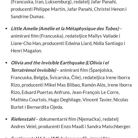
(Francuska, Iran, Luksemburg), redatelj Jafar Panahi,
producenti Philippe Martin, Jafar Panahi, Christel Henon i
Sandrine Dumas.
Little Amelie (Amélie et la Métaphysique des Tubes)
–
animirani film (Francuska), redateljice Maïlys Vallade i
Liane-Cho Han, producenti Edwina Liard, Nidia Santiago i
Henri Magalon.
Olivia and the Invisible Earthquake (L’Olívia i el
Terratrèmol Invisible)
– animirani film (Španjolska,
Francuska, Belgija, Švicarska, Čile), redateljica Irene Iborra
Rizo, producenti Mikel Mas Bilbao, Ramón Alòs, Irene Iborra
Rizo, Eduard Puertas Anfruns, Jean-François Le Corre,
Mathieu Courtois, Hugo Deghilage, Vincent Tavier, Nicolas
Burlet i Bernardita Ojeda.
Riefenstahl
– dokumentarni film (Njemačka), redatelj
Andres Veiel, producenti Enzo Maaß i Sandra Maischberger.