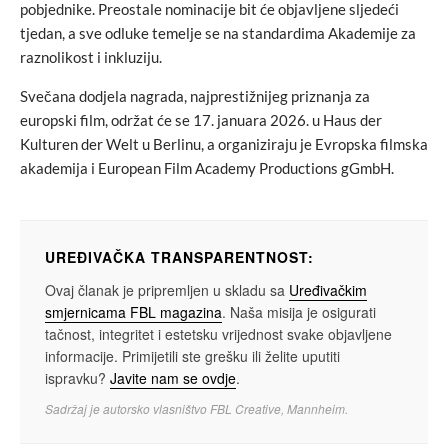
pobjednike. Preostale nominacije bit će objavljene sljedeći
tjedan, a sve odluke temelje se na standardima Akademije za
raznolikost i inkluziju.
Svečana dodjela nagrada, najprestižnijeg priznanja za
europski film, održat će se 17. januara 2026. u Haus der
Kulturen der Welt u Berlinu, a organiziraju je Evropska filmska
akademija i European Film Academy Productions gGmbH.
UREĐIVAČKA TRANSPARENTNOST:
Ovaj članak je pripremljen u skladu sa
Uređivačkim
smjernicama FBL magazina
. Naša misija je osigurati
tačnost, integritet i estetsku vrijednost svake objavljene
informacije. Primijetili ste grešku ili želite uputiti
ispravku?
Javite nam se ovdje
.
Sadržaj je autorsko vlasništvo FBL Creative, Mannheim.