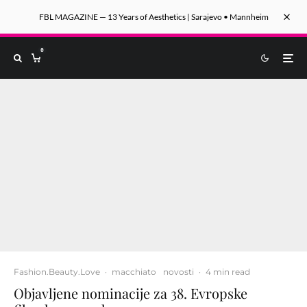
FBL MAGAZINE — 13 Years of Aesthetics | Sarajevo • Mannheim
0
Fashion.Beauty.Love
·
macchiato
novosti
·
4 min read
Objavljene nominacije za 38. Evropske