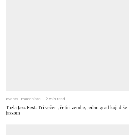
events
macchiato
·
2 min read
Tuzla Jazz Fest: Tri večeri, četiri zemlje, jedan grad koji diše
jazzom