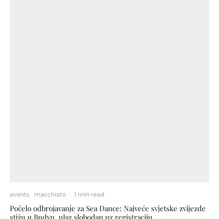
events
macchiato
·
1 min read
Počelo odbrojavanje za Sea Dance: Najveće svjetske zvijezde
stižu u Budvu, ulaz slobodan uz registraciju