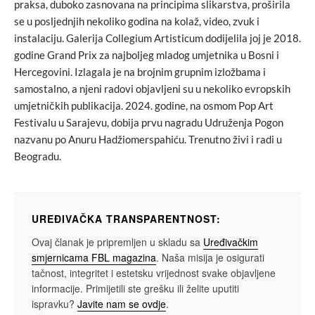
praksa, duboko zasnovana na principima slikarstva, proširila
se u posljednjih nekoliko godina na kolaž, video, zvuk i
instalaciju. Galerija Collegium Artisticum dodijelila joj je 2018.
godine Grand Prix za najboljeg mladog umjetnika u Bosni i
Hercegovini. Izlagala je na brojnim grupnim izložbama i
samostalno, a njeni radovi objavljeni su u nekoliko evropskih
umjetničkih publikacija. 2024. godine, na osmom Pop Art
Festivalu u Sarajevu, dobija prvu nagradu Udruženja Pogon
nazvanu po Anuru Hadžiomerspahiću. Trenutno živi i radi u
Beogradu.
UREĐIVAČKA TRANSPARENTNOST:
Ovaj članak je pripremljen u skladu sa
Uređivačkim
smjernicama FBL magazina
. Naša misija je osigurati
tačnost, integritet i estetsku vrijednost svake objavljene
informacije. Primijetili ste grešku ili želite uputiti
ispravku?
Javite nam se ovdje
.