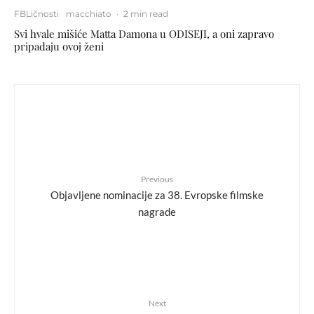
FBLičnosti
macchiato
·
2 min read
Svi hvale mišiće Matta Damona u ODISEJI, a oni zapravo
pripadaju ovoj ženi
Previous
Objavljene nominacije za 38. Evropske filmske
nagrade
Next