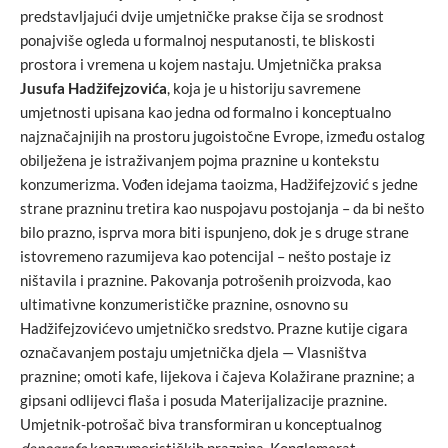
predstavljajući dvije umjetničke prakse čija se srodnost
ponajviše ogleda u formalnoj nesputanosti, te bliskosti
prostora i vremena u kojem nastaju. Umjetnička praksa
Jusufa Hadžifejzovića
, koja je u historiju savremene
umjetnosti upisana kao jedna od formalno i konceptualno
najznačajnijih na prostoru jugoistočne Evrope, između ostalog
obilježena je istraživanjem pojma praznine u kontekstu
konzumerizma. Vođen idejama taoizma, Hadžifejzović s jedne
strane prazninu tretira kao nuspojavu postojanja – da bi nešto
bilo prazno, isprva mora biti ispunjeno, dok je s druge strane
istovremeno razumijeva kao potencijal – nešto postaje iz
ništavila i praznine. Pakovanja potrošenih proizvoda, kao
ultimativne konzumerističke praznine, osnovno su
Hadžifejzovićevo umjetničko sredstvo. Prazne kutije cigara
označavanjem postaju umjetnička djela — Vlasništva
praznine; omoti kafe, lijekova i čajeva Kolažirane praznine; a
gipsani odlijevci flaša i posuda Materijalizacije praznine.
Umjetnik-potrošač biva transformiran u konceptualnog