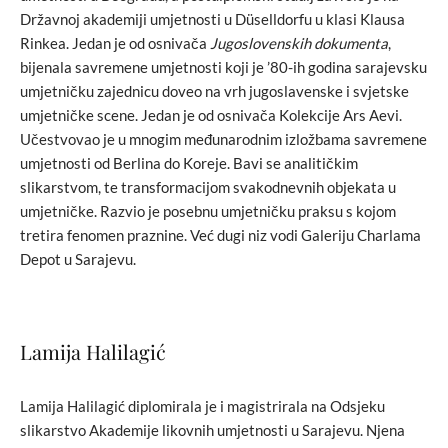
Državnoj akademiji umjetnosti u Düselldorfu u klasi Klausa
Rinkea. Jedan je od osnivača
Jugoslovenskih dokumenta
,
bijenala savremene umjetnosti koji je ’80-ih godina sarajevsku
umjetničku zajednicu doveo na vrh jugoslavenske i svjetske
umjetničke scene. Jedan je od osnivača Kolekcije Ars Aevi.
Učestvovao je u mnogim međunarodnim izložbama savremene
umjetnosti od Berlina do Koreje. Bavi se analitičkim
slikarstvom, te transformacijom svakodnevnih objekata u
umjetničke. Razvio je posebnu umjetničku praksu s kojom
tretira fenomen praznine. Već dugi niz vodi Galeriju Charlama
Depot u Sarajevu.
Lamija Halilagić
Lamija Halilagić diplomirala je i magistrirala na Odsjeku
slikarstvo Akademije likovnih umjetnosti u Sarajevu. Njena