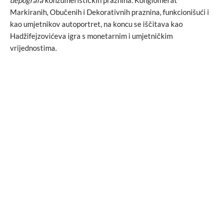
depografa
konzumerističkih praznina. Konglomerat
Markiranih, Obučenih i Dekorativnih praznina, funkcionišući i
kao umjetnikov autoportret, na koncu se iščitava kao
Hadžifejzovićeva igra s monetarnim i umjetničkim
vrijednostima.