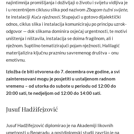
najintimnija promišljanja i doživljaji o životu i svijetu vidljiva je
i u recentnijem ciklusu slika pod nazivom
Zbogom tužni svijete
,
te instalaciji
Kuća nježnosti
. Stupajući u gotovo dijalektički
odnos, ciklus slika i instalacija komuniciraju po principu uzrok-
odgovor — dok slikama dominira osjećaj urgentnosti, te motivi
uništenja i ništavila, instalacija se doima fragilnom, ali i
nježnom. Suptilno tematizirajući pojam nježnosti, Halilagić
materijalizira ključnu prazninu savremenog društva – onu
emotivnu.
Izložba će biti otvorena do 7. decembra ove godine, a svi
zainteresovani mogu je posjetiti u ustaljenom radnom
vremenu – od utorka do subote u periodu od 12:00 do
20:00 sati, te nedjeljom od 12:00 do 14:00 sati.
Jusuf Hadžifejzović
Jusuf Hadžifejzović diplomirao je na Akademiji likovnih
umetnosti u Beogradu, a postdiplomski studij završio je na