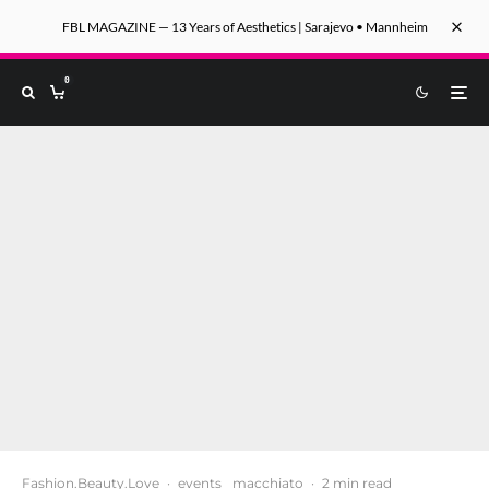
FBL MAGAZINE — 13 Years of Aesthetics | Sarajevo • Mannheim
0
Fashion.Beauty.Love
·
events
macchiato
·
2 min read