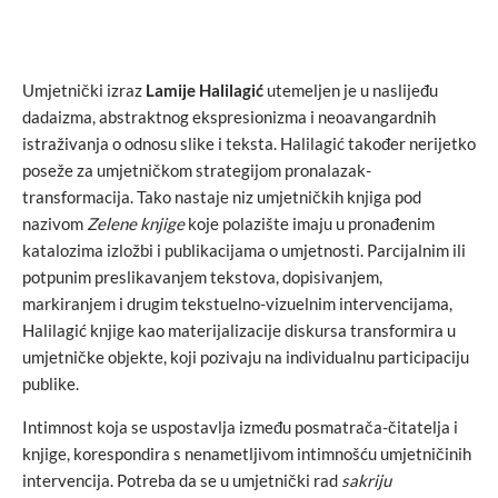
Umjetnički izraz
Lamije Halilagić
utemeljen je u naslijeđu
dadaizma, abstraktnog ekspresionizma i neoavangardnih
istraživanja o odnosu slike i teksta. Halilagić također nerijetko
poseže za umjetničkom strategijom pronalazak-
transformacija. Tako nastaje niz umjetničkih knjiga pod
nazivom
Zelene knjige
koje polazište imaju u pronađenim
katalozima izložbi i publikacijama o umjetnosti. Parcijalnim ili
potpunim preslikavanjem tekstova, dopisivanjem,
markiranjem i drugim tekstuelno-vizuelnim intervencijama,
Halilagić knjige kao materijalizacije diskursa transformira u
umjetničke objekte, koji pozivaju na individualnu participaciju
publike.
Intimnost koja se uspostavlja između posmatrača-čitatelja i
knjige, korespondira s nenametljivom intimnošću umjetničinih
intervencija. Potreba da se u umjetnički rad
sakriju