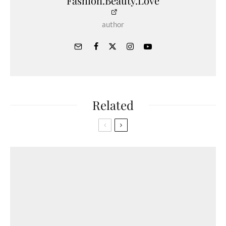
Fashion.Beauty.Love
author
Related