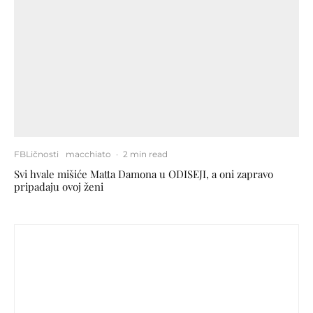
FBLičnosti
macchiato
·
2 min read
Svi hvale mišiće Matta Damona u ODISEJI, a oni zapravo
pripadaju ovoj ženi