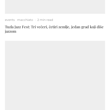
events
macchiato
·
2 min read
Tuzla Jazz Fest: Tri večeri, četiri zemlje, jedan grad koji diše
jazzom