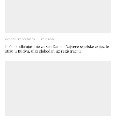
events
macchiato
·
1 min read
Počelo odbrojavanje za Sea Dance: Najveće svjetske zvijezde
stižu u Budvu, ulaz slobodan uz registraciju