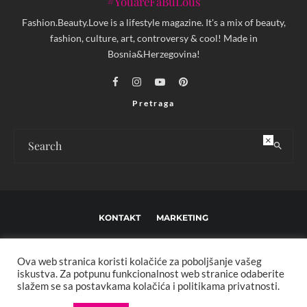
#YouareFaBuLous
Fashion.Beauty.Love is a lifestyle magazine. It's a mix of beauty,
fashion, culture, art, controversy & cool! Made in
Bosnia&Herzegovina!
Pretraga
×
KONTAKT
MARKETING
USLOVI KORIŠTENJA I UREĐIVAČKE SMJERNICE
Ova web stranica koristi kolačiće za poboljšanje vašeg
IMPRESSUM
O NAMA
iskustva. Za potpunu funkcionalnost web stranice odaberite
slažem se sa postavkama kolačića i politikama privatnosti.