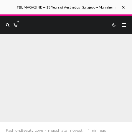
FBL MAGAZINE — 13 Years of Aesthetics | Sarajevo • Mannheim
0
Fashion.Beauty.Love
·
macchiato
novosti
·
1 min read