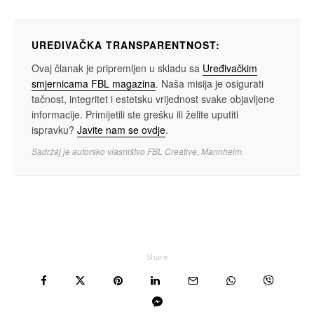
UREĐIVAČKA TRANSPARENTNOST:
Ovaj članak je pripremljen u skladu sa
Uređivačkim
smjernicama FBL magazina
. Naša misija je osigurati
tačnost, integritet i estetsku vrijednost svake objavljene
informacije. Primijetili ste grešku ili želite uputiti
ispravku?
Javite nam se ovdje
.
Sadržaj je autorsko vlasništvo FBL Creative, Mannheim.
Share