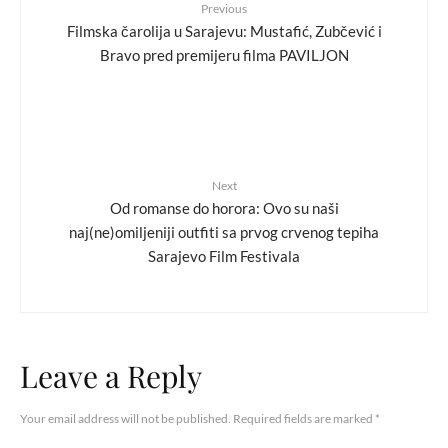
Previous
Filmska čarolija u Sarajevu: Mustafić, Zubčević i
Bravo pred premijeru filma PAVILJON
Next
Od romanse do horora: Ovo su naši
naj(ne)omiljeniji outfiti sa prvog crvenog tepiha
Sarajevo Film Festivala
Leave a Reply
Your email address will not be published.
Required fields are marked
*