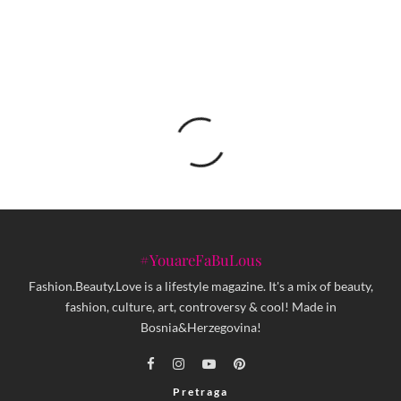
Mladenovića
#YouareFaBuLous
Fashion.Beauty.Love is a lifestyle magazine. It's a mix of beauty,
fashion, culture, art, controversy & cool! Made in
Bosnia&Herzegovina!
Pretraga