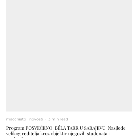
macchiato
novosti
·
3 min read
Program POSVEĆENO: BÉLA TARR U SARAJEVU: Nasljeđe
velikog reditelja kroz objektiv njegovih studenata i