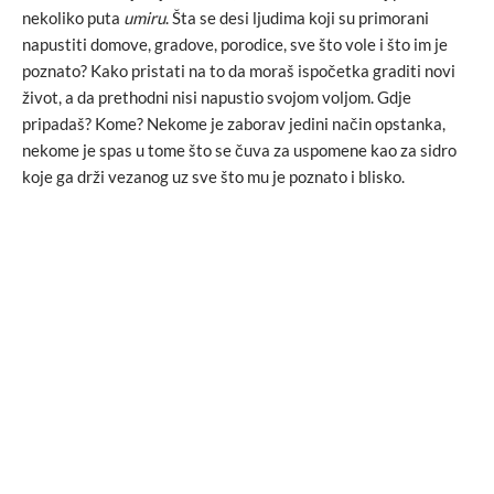
nekoliko puta
umiru
. Šta se desi ljudima koji su primorani
napustiti domove, gradove, porodice, sve što vole i što im je
poznato? Kako pristati na to da moraš ispočetka graditi novi
život, a da prethodni nisi napustio svojom voljom. Gdje
pripadaš? Kome? Nekome je zaborav jedini način opstanka,
nekome je spas u tome što se čuva za uspomene kao za sidro
koje ga drži vezanog uz sve što mu je poznato i blisko.