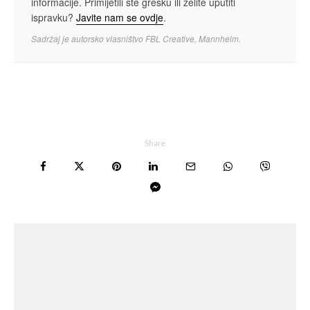
informacije. Primijetili ste grešku ili želite uputiti
ispravku?
Javite nam se ovdje
.
Sadržaj je autorsko vlasništvo FBL Creative, Mannheim.
Share