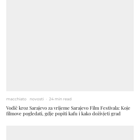
macchiato
novosti
·
24 min read
Vodič kroz Sarajevo za vrijeme Sarajevo Film Festivala: Koje
filmove pogledati, gdje popiti kafu i kako doživjeti grad