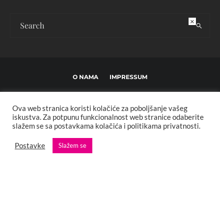
×
O NAMA
IMPRESSUM
USLOVI KORIŠTENJA I UREĐIVAČKE SMJERNICE
Ova web stranica koristi kolačiće za poboljšanje vašeg
POLITIKA PRIVATNOSTI
MARKETING
KONTAKT
iskustva. Za potpunu funkcionalnost web stranice odaberite
slažem se sa postavkama kolačića i politikama privatnosti.
Copyright © 2013 - 2025 FBL creative. Sva prava zadržana. Developed by:
Postavke
Slažem se
XStreamThemes