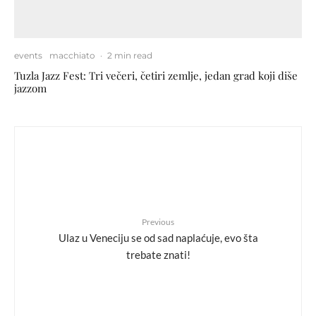
events
macchiato
·
2 min read
Tuzla Jazz Fest: Tri večeri, četiri zemlje, jedan grad koji diše
jazzom
Previous
Ulaz u Veneciju se od sad naplaćuje, evo šta
trebate znati!