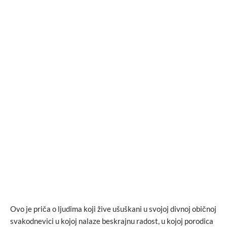
Ovo je priča o ljudima koji žive ušuškani u svojoj divnoj običnoj
svakodnevici u kojoj nalaze beskrajnu radost, u kojoj porodica