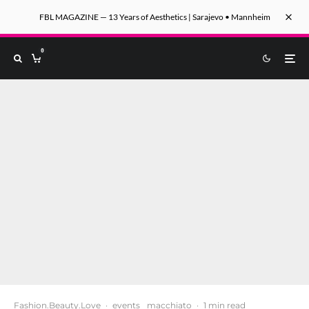
FBL MAGAZINE — 13 Years of Aesthetics | Sarajevo • Mannheim
0
Fashion.Beauty.Love
·
events
macchiato
·
1 min read