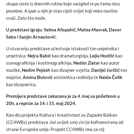
skupa raste iz dnevnih rutina koje naizgled ni po čemu nisu
posebne. A ipak u njih je stao cijeli svijet koji neko nasilno
sruši. Zato što može.
U predstavi igraju: Selma Alispahić, Matea Mavrak, Davor
Sabo i Sanjin Arnautović.
U stvaranju predstave učestvuje istaknuti tim umjetnika i
umjetnica:
Nejra Babić
kao dramaturginja,
Lejla Hodžić
kao
scenografkinja i kostimografkinja,
Nedim Zlatar
kao autor
muzike,
Nedim Pejdah
kao dizajner svjetla,
Danijel Jurišić
ton
majstor,
Amina Đulović
asistentica reditelja te
Naida Čelik
kao dizajnerica.
Premijera predstave zakazana je za 4. maj sa početkom u
20h, a reprize za 14. i 15. maj 2024.
Kao dio projekta Kultura i kreativnost za Zapadni Balkan
(CC4WBs) predstava
Još uvijek smo zivi
je kofinansirana od
strane Evropske unije. Projekt CC4WBs ima za cilj