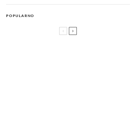
POPULARNO
Eminem objavio soundtrack za dokumentarac STANS