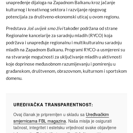
unapređenje dijaloga na Zapadnom Balkanu kroz jačanje
kulturnog i kreativnog sektora i razvijanje njegovog
potencijala za društveno-ekonomski uticaj u ovom regionu.
Predstava
Još uvijek smo živi
također podržana od strane
Regionalne kancelarije za saradnju mladih (RYCO) koja
podržava i unapređuje regionalnu i multikulturalnu saradnju
mladih na Zapadnom Balkanu. Programi RYCO-a usmjereni su
na stvaranje mogućnosti za uključivanje mladih u aktivnosti
koje doprinose međusobnom razumijevanju i pomirenju u
građanskom, društvenom, obrazovnom, kulturnom i sportskom
domenu.
UREĐIVAČKA TRANSPARENTNOST:
Ovaj članak je pripremljen u skladu sa
Uređivačkim
smjernicama FBL magazina
. Naša misija je osigurati
tačnost, integritet i estetsku vrijednost svake objavljene