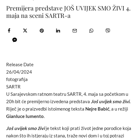
Premijera predstave JOŠ UVIJEK SMO ŽIVI 4.
maja na sceni SARTR-a
Release Date
26/04/2024
fotografija
SARTR
U Sarajevskom ratnom teatru SARTR, 4. maja sa početkom u
20h bit će premijerno izvedena predstava
Još uvijek smo živi.
Riječ je o praizvedbi istoimenog teksta
Nejre Babić
, a u režiji
Gianluce Iumento
.
Još uvijek smo živi
je tekst koji prati život jedne porodice koja
nakon što ih istjeraju iz stana, traže novi dom i u toj potrazi