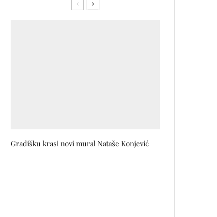
Gradišku krasi novi mural Nataše Konjević
JEFF MILLS ekskluzivno za FBL:
Najveća snaga techno muzike leži
u slobodi istraživanja
Katkus shop slavi svoj prvi