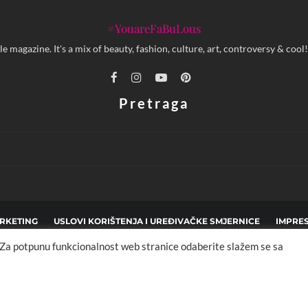
#YouareFaBuLous
yle magazine. It's a mix of beauty, fashion, culture, art, controversy & c
Pretraga
RKETING
USLOVI KORIŠTENJA I UREĐIVAČKE SMJERNICE
IMPRE
. Za potpunu funkcionalnost web stranice odaberite slažem se sa
pyright © 2013 - 2025 FBL creative. Sva prava zadržana. Developed by:
XStreamThem