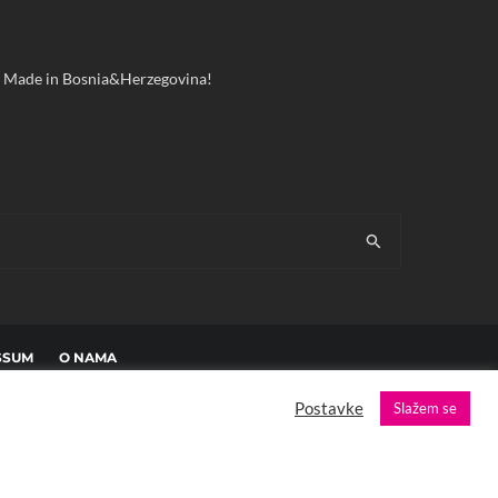
ool! Made in Bosnia&Herzegovina!
SSUM
O NAMA
Postavke
Slažem se
es