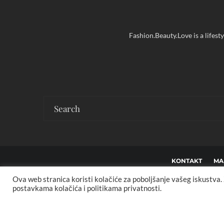
Fashion.Beauty.Love is a lifest
KONTAKT
MA
Ova web stranica koristi kolačiće za poboljšanje vašeg iskustva
Co
postavkama kolačića i politikama privatnosti.