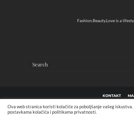
Fashion.Beauty.Love is a lifest
KONTAKT
MA
Ova web stranica koristi kolačiće za poboljšanje vašeg iskustva
Co
postavkama kolačića i politikama privatnosti.