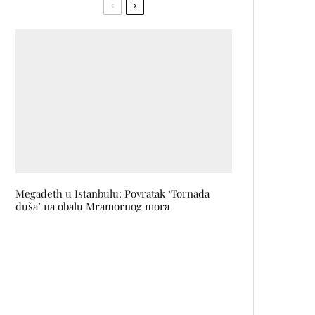
Megadeth u Istanbulu: Povratak ‘Tornada
duša’ na obalu Mramornog mora
MATRIX 4: RESURRECTIONS
dolazi 22. decembra ove godine
Dr. Stanojević o sigurnosti i