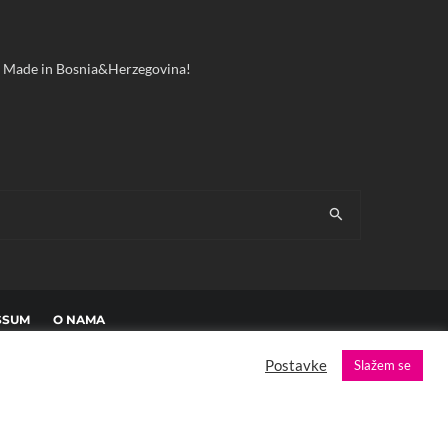
ool! Made in Bosnia&Herzegovina!
SSUM
O NAMA
Postavke
Slažem se
es