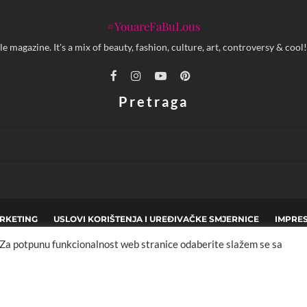
#YouareFaBuLous
yle magazine. It's a mix of beauty, fashion, culture, art, controversy & c
Pretraga
RKETING
USLOVI KORIŠTENJA I UREĐIVAČKE SMJERNICE
IMPRE
. Za potpunu funkcionalnost web stranice odaberite slažem se sa
pyright © 2013 - 2025 FBL creative. Sva prava zadržana. Developed by:
XStreamThem