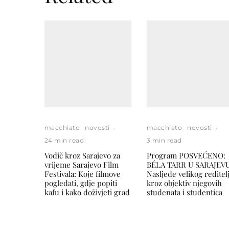
macchiato
novosti
·
macchiato
novosti
·
24 min read
3 min read
Vodič kroz Sarajevo za
Program POSVEĆENO:
vrijeme Sarajevo Film
BÉLA TARR U SARAJEVU
Festivala: Koje filmove
Nasljeđe velikog reditel
pogledati, gdje popiti
kroz objektiv njegovih
kafu i kako doživjeti grad
studenata i studentica