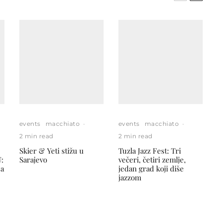
events
macchiato
·
events
macchiato
·
2 min read
2 min read
Skier & Yeti stižu u
Tuzla Jazz Fest: Tri
:
Sarajevo
večeri, četiri zemlje,
ja
jedan grad koji diše
jazzom