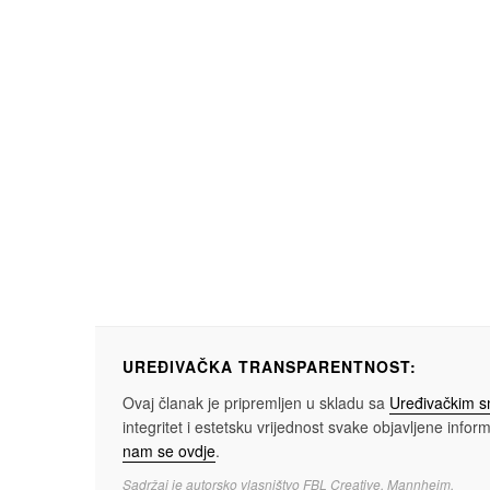
UREĐIVAČKA TRANSPARENTNOST:
Ovaj članak je pripremljen u skladu sa
Uređivačkim 
integritet i estetsku vrijednost svake objavljene informa
nam se ovdje
.
Sadržaj je autorsko vlasništvo FBL Creative, Mannheim.