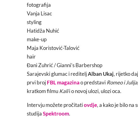
fotografija
Vanja Lisac
styling
Hatidža Nuhić
make-up
Maja Koristović-Talović
hair
Đani Zuhrić / Gianni’s Barbershop
Sarajevski glumac i reditelj
Alban Ukaj
, rijetko d
prvi broj
FBL magazina
o predstavi
Romeo i Julija
kratkom filmu
Kali
i o novoj ulozi, ulozi oca.
Intervju možete pročitati
ovdje
, a kako je bilo n
studija
Spektroom
.