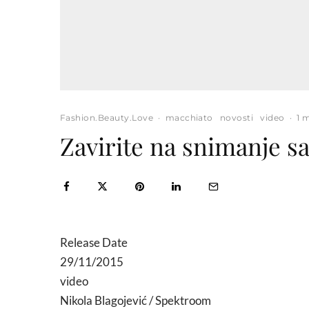
Fashion.Beauty.Love
·
macchiato
novosti
video
·
1 
Zavirite na snimanje
Release Date
29/11/2015
video
Nikola Blagojević / Spektroom