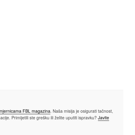
smjernicama FBL magazina
. Naša misija je osigurati tačnost,
cije. Primijetili ste grešku ili želite uputiti ispravku?
Javite