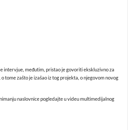
aje intervjue, međutim, pristao je govoriti ekskluzivno za
, o tome zašto je izašao iz tog projekta, o njegovom novog
a snimanju naslovnice pogledajte u videu multimedijalnog