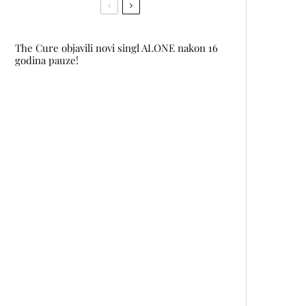
The Cure objavili novi singl ALONE nakon 16
godina pauze!
YLLKA BRADA predstavila novu
kolekciju ‘Prénda’
Kim Kardashian predstavila novi
grudnjak s posebnim dodatkom
– ugrađenim bradavicama
Almas objavio pjesmu SAMO TI I
JA čiji tekst su napisali Milan
Mladenović i Margita Stefanović
Kopači sumpora by Goran Jović