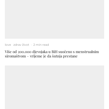
love
zdrav život
·
2 min read
Više od 200.000 djevojaka u BiH suočeno s menstrualnim
siromaštvom – vrijeme je da šutnja prestane