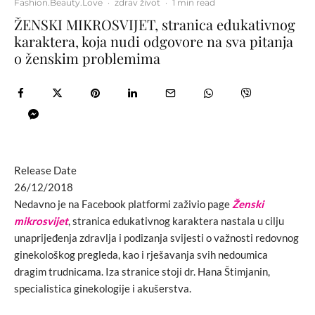
Fashion.Beauty.Love
·
zdrav život
·
1 min read
ŽENSKI MIKROSVIJET, stranica edukativnog
karaktera, koja nudi odgovore na sva pitanja
o ženskim problemima
Release Date
26/12/2018
Nedavno je na Facebook platformi zaživio page
Ženski
mikrosvijet
,
stranica edukativnog karaktera nastala u cilju
unaprijeđenja zdravlja i podizanja svijesti o važnosti redovnog
ginekološkog pregleda, kao i rješavanja svih nedoumica
dragim trudnicama. Iza stranice stoji dr. Hana Štimjanin,
specialistica ginekologije i akušerstva.