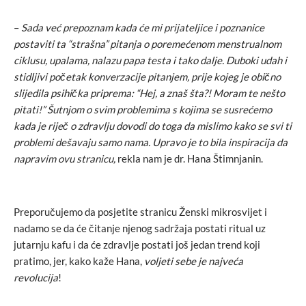
–
Sada već prepoznam kada će mi prijateljice i poznanice
postaviti ta “strašna” pitanja o poremećenom menstrualnom
ciklusu, upalama, nalazu papa testa i tako dalje. Duboki udah i
stidljivi početak konverzacije pitanjem, prije kojeg je obično
slijedila psihička priprema: “Hej, a znaš šta?! Moram te nešto
pitati!” Šutnjom o svim problemima s kojima se susrećemo
kada je riječ o zdravlju dovodi do toga da mislimo kako se svi ti
problemi dešavaju samo nama. Upravo je to bila inspiracija da
napravim ovu stranicu,
rekla nam je dr. Hana Štimnjanin.
Preporučujemo da posjetite stranicu Ženski mikrosvijet i
nadamo se da će čitanje njenog sadržaja postati ritual uz
jutarnju kafu i da će zdravlje postati još jedan trend koji
pratimo, jer, kako kaže Hana,
voljeti sebe je najveća
revolucija
!