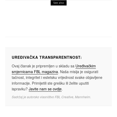
See also
love
zdrav život
DETOX & RECONNECT: Putovanje tijela,
uma i duha kroz program yoge i detoxa sa
hladno prešanim sokovima
UREĐIVAČKA TRANSPARENTNOST:
Ovaj članak je pripremljen u skladu sa
Uređivačkim
smjernicama FBL magazina
. Naša misija je osigurati
tačnost, integritet i estetsku vrijednost svake objavljene
informacije. Primijetili ste grešku ili želite uputiti
ispravku?
Javite nam se ovdje
.
Sadržaj je autorsko vlasništvo FBL Creative, Mannheim.