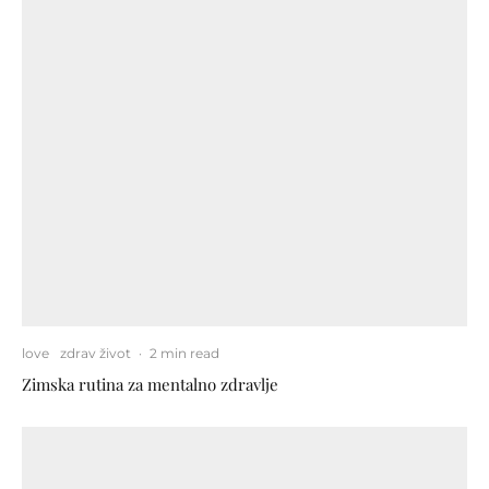
love
zdrav život
·
2 min read
Zimska rutina za mentalno zdravlje