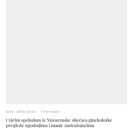
love
zdrav život
·
1 min read
Cvjetni spekulum iz Nizozemske obećava ginekološke
preglede ugodnijima i manje zastrašujućima