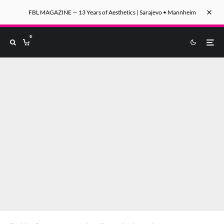
FBL MAGAZINE — 13 Years of Aesthetics | Sarajevo • Mannheim
0