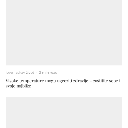
love
zdrav život
·
2 min read
Visoke temperature mogu ugroziti zdravlje – zaštitite sebe i
svoje najbliže