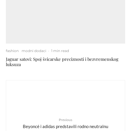
fashion
modni dodaci
·
1 min read
Jaguar satovi: Spoj švicarske preciznosti i bezvremenskog
luksuza
Previous
Beyoncé i adidas predstavili rodno neutralnu