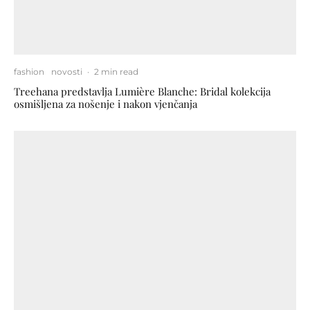
fashion
novosti
·
2 min read
Treehana predstavlja Lumière Blanche: Bridal kolekcija
osmišljena za nošenje i nakon vjenčanja