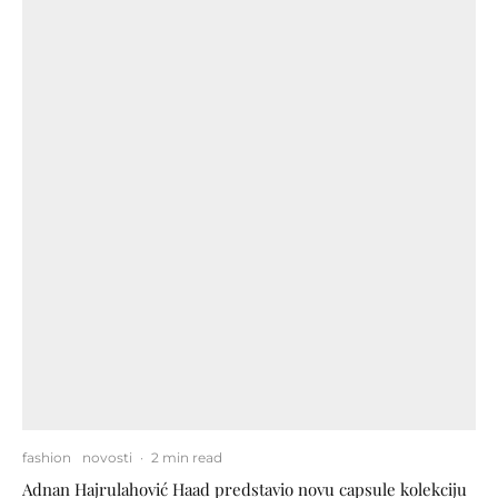
fashion
novosti
·
2 min read
Adnan Hajrulahović Haad predstavio novu capsule kolekciju