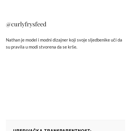
@curlyfrysfeed
Nathan je model i modni dizajner koji svoje sljedbenike uči da
su pravila u modi stvorena da se krše.
UREĐIVAČKA TRANSPARENTNOST: