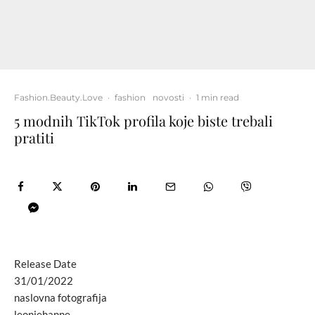
Fashion.Beauty.Love
·
fashion
novosti
·
1 min read
5 modnih TikTok profila koje biste trebali
pratiti
Release Date
31/01/2022
naslovna fotografija
leoniehanne