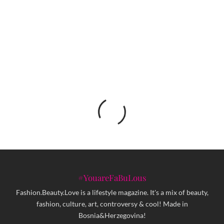
Novi Dior Homme Sport svjež i senzualan
#YouareFaBuLous
Fashion.Beauty.Love is a lifestyle magazine. It's a mix of beauty,
fashion, culture, art, controversy & cool! Made in
Bosnia&Herzegovina!