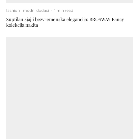
fashion
modni dodaci
·
1 min read
Suptilan sjaj i bezvremenska elegancija: BROSWAY Fancy
kolekcija nakita