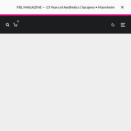
FBL MAGAZINE — 13 Years of Aesthetics | Sarajevo • Mannheim
0