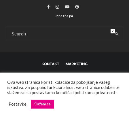
Pretraga
×
KONTAKT
MARKETING
USLOVI KORIŠTENJA I UREĐIVAČKE SMJERNICE
Ova web stranica koristi kolačiće za poboljšanje vašeg
IMPRESSUM
O NAMA
iskustva. Za potpunu funkcionalnost web stranice odaberite
slažem se sa postavkama kolačića i politikama privatnosti.
Copyright © 2013 - 2025 FBL creative. Sva prava zadržana. Developed by:
Postavke
Slažem se
XStreamThemes